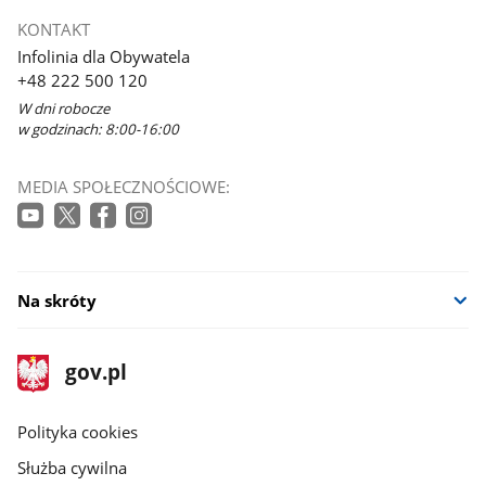
KONTAKT
Infolinia dla Obywatela
+48 222 500 120
W dni robocze
w godzinach: 8:00-16:00
MEDIA SPOŁECZNOŚCIOWE:
Na skróty
stopka
Strona
gov.pl
gov.pl
główna
gov.pl
Polityka cookies
Służba cywilna