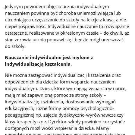
Jedynym powodem objęcia ucznia indywidualnym
nauczaniem powinna być choroba uniemożliwiająca lub
utrudniająca uczęszczanie do szkoły na lekcje z klasą, a nie
niepełnosprawność. Indywidualne nauczanie to rozwiązanie
ostateczne, realizowane w określonym czasie – do chwili, aż
stan zdrowia ucznia poprawi się i będzie mógł uczęszczać
do szkoły.
Nauczanie indywidualne jest mylone z
indywidualizacją kształcenia.
Nie można zastępować indywidualizacji kształcenia oraz
odpowiednich dla dziecka form wsparcia nauczaniem
indywidualnym. Dzieci, które wymagają wsparcia w nauce,
mają mieć zapewnioną pomoc ze strony szkoły –
indywidualizację kształcenia, dostosowanie wymagań
edukacyjnych, różne formy pomocy psychologiczno-
pedagogicznej np. zajęcia dydaktyczno-wyrównawcze czy
klasy terapeutyczne. Dyrektor szkoły powinien korzystać z
dostępnych możliwości wspierania dziecka. Mamy
narzędzia do tego, aby tego typu edukacja odbywała się w