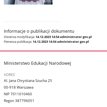
Pokaż
zdjęcie
1
z
galerii.
Informacje o publikacji dokumentu
Ostatnia modyfikacja:
14.12.2023 14:54 administrator gov.pl
Pierwsza publikacja:
14.12.2023 14:54 administrator gov.pl
stopka
Ministerstwo Edukacji Narodowej
ADRES
Al. Jana Chrystiana Szucha 25
00-918 Warszawa
NIP 7011010460
Regon 387796051