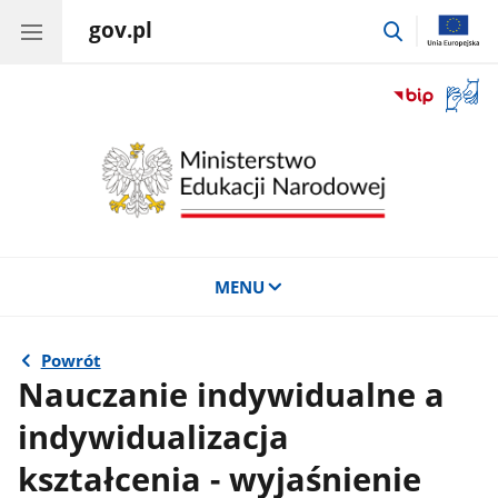
gov.pl
przejdź
do
wyszukiwar
Otwór
okno
z
tłuma
języka
migow
MENU
Powrót
Nauczanie indywidualne a
indywidualizacja
kształcenia - wyjaśnienie