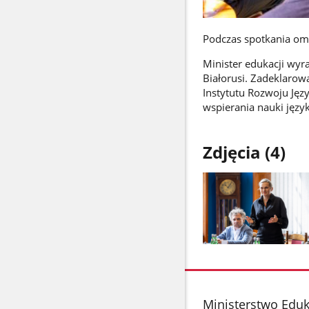
Podczas spotkania omó
Minister edukacji wyra
Białorusi. Zadeklarow
Instytutu Rozwoju Jęz
wspierania nauki język
Zdjęcia (4)
Pokaż
zdjęcie
1
z
stopka
Ministerstwo Edu
galerii.