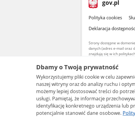
stopka
Strona
gov.pl
gov.pl
główna
gov.pl
Polityka cookies
Sł
Deklaracja dostępnośc
Strony dostępne w domenie
danych (adres e-mail oraz 
znajdują się w ich polityk
Treści teksto
Dbamy o Twoją prywatność
udostępniane
warunkach 4.0
Wykorzystujemy pliki cookie w celu zapewn
są udostępni
bez utworów z
naszej witryny oraz do analizy ruchu i optymalizacj
możemy lepiej dostosować treści do potrzeb
usługi. Pamiętaj, że informacje przechowywane w plikach cookie mogą pozwalać na
identyfikację konkretnego urządzenia lub pr
potencjalnie stanowić dane osobowe.
Polit