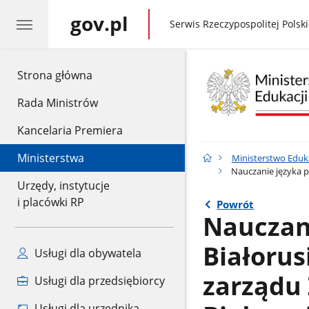
gov.pl
gov.pl
Serwis Rzeczypospolitej Polski
gov.pl
Strona główna
Rada Ministrów
Kancelaria Premiera
Ministerstwa
Ministerstwo Eduk
Nauczanie języka po
Urzędy, instytucje
i placówki RP
Powrót
Nauczani
Białorus
Usługi dla obywatela
zarządu
Usługi dla przedsiębiorcy
Usługi dla urzędnika