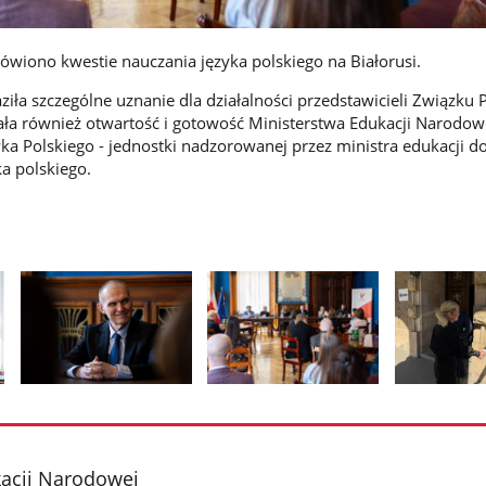
wiono kwestie nauczania języka polskiego na Białorusi.
ziła szczególne uznanie dla działalności przedstawicieli Związku
ała również otwartość i gotowość Ministerstwa Edukacji Narodow
yka Polskiego - jednostki nadzorowanej przez ministra edukacji d
a polskiego.
Pokaż
Pokaż
Pokaż
zdjęcie
zdjęcie
zdjęcie
2
3
4
z
z
z
kacji Narodowej
galerii.
galerii.
galerii.