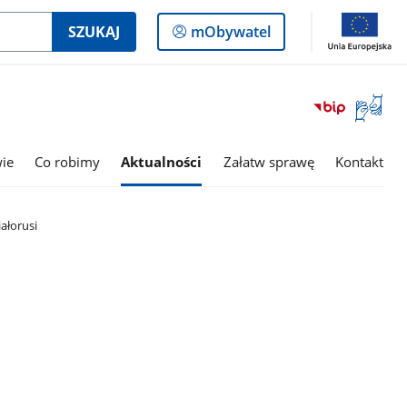
Logowanie
SZUKAJ
mObywatel
do
panelu
Otwórz
okno
z
tłumac
wie
Co robimy
Aktualności
Załatw sprawę
Kontakt
języka
migowe
ałorusi