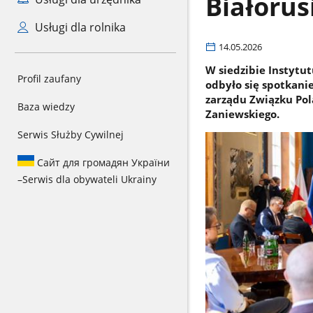
Białorus
Usługi dla rolnika
14.05.2026
W siedzibie Instytu
Profil zaufany
odbyło się spotkani
zarządu Związku Pol
Baza wiedzy
Zaniewskiego.
Serwis Służby Cywilnej
Сайт для громадян України
–
Serwis dla obywateli Ukrainy