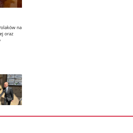
 Polaków na
ej oraz
o