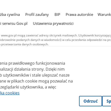
użba cywilna
Profil zaufany
BIP
Prawa autorskie
Warunki
i serwisu Gov.pl
Ustawienia prywatności
 www.gov.pl mogą zawierać adresy skrzynek mailowych. Użytkownik korzystający
dobrowolnie podanych danych w wiadomości) w celu przesłania odpowiedzi na prz
ach przetwarzania danych osobowych.
we publikowane w serwisie (z wyłączeniem treści audiowizualnych), są
 na licencji typu Creative Commons: uznanie autorstwa - na tych samych
 (CC BY-SA 4.0). Materiały audiowizualne, w tym zdjęcia, materiały audio i wideo
ienia prawidłowego funkcjonowania
ane na licencji typu Creative Commons: uznanie autorstwa użycie niekomercyjne 
ależnych 4.0 (CC BY-NC-ND 4.0), o ile nie jest to stwierdzone inaczej.
i działania strony. Dzięki nim
 użytkowników i stale ulepszać nasze
zeglądarki użytkownika, a więc
yka cookies
Odrzuć
Sp