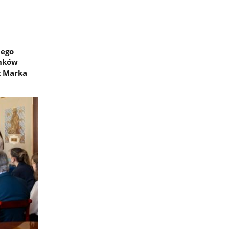
bego
onków
z Marka