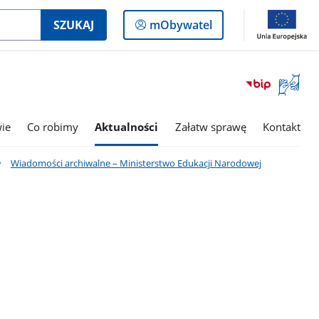
Logowanie
SZUKAJ
mObywatel
do
panelu
Otwórz
okno
z
tłumac
wie
Co robimy
Aktualności
Załatw sprawę
Kontakt
języka
migowe
Wiadomości archiwalne – Ministerstwo Edukacji Narodowej