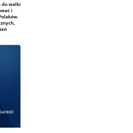
 do walki
ować i
Polaków.
cznych,
dzeń