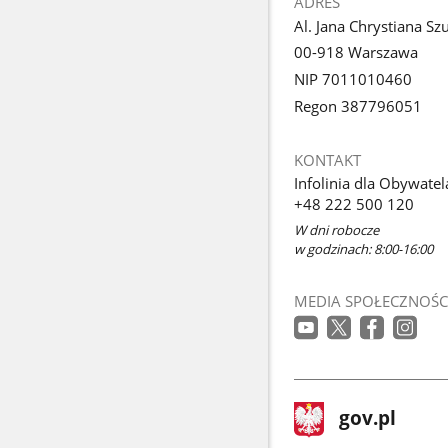
ADRES
Al. Jana Chrystiana Sz
00-918 Warszawa
NIP 7011010460
Regon 387796051
KONTAKT
Infolinia dla Obywatel
+48 222 500 120
W dni robocze
w godzinach: 8:00-16:00
MEDIA SPOŁECZNOŚC
stopka
Strona
gov.pl
gov.pl
główna