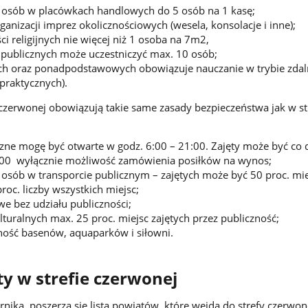
y osób w placówkach handlowych do 5 osób na 1 kasę;
ganizacji imprez okolicznościowych (wesela, konsolacje i inne);
i religijnych nie więcej niż 1 osoba na 7m2,
publicznych może uczestniczyć max. 10 osób;
ch oraz ponadpodstawowych obowiązuje nauczanie w trybie zdal
praktycznych).
 czerwonej obowiązują takie same zasady bezpieczeństwa jak w st
zne mogę być otwarte w godz. 6:00 – 21:00. Zajęty może być co 
1:00 wyłącznie możliwość zamówienia posiłków na wynos;
a osób w transporcie publicznym – zajętych może być 50 proc. mie
roc. liczby wszystkich miejsc;
e bez udziału publiczności;
turalnych max. 25 proc. miejsc zajętych przez publiczność;
ność basenów, aquaparków i siłowni.
y w strefie czerwonej
nika, poszerza się lista powiatów, które wejdą do strefy czerwon