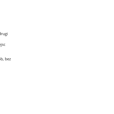
drugi
jsc
ób, bez