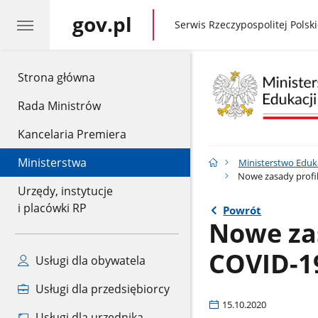
gov.pl
gov.pl
Serwis Rzeczypospolitej Polski
gov.pl
Strona główna
Rada Ministrów
Kancelaria Premiera
Ministerstwa
Ministerstwo Eduk
Nowe zasady profil
Urzędy, instytucje
i placówki RP
Powrót
Nowe zas
COVID-1
Usługi dla obywatela
Usługi dla przedsiębiorcy
15.10.2020
Usługi dla urzędnika