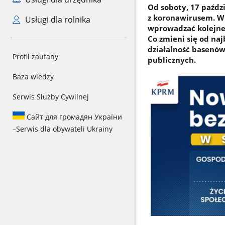
Od soboty, 17 paźdz
z koronawirusem. W 
Usługi dla rolnika
wprowadzać kolejne 
Co zmieni się od na
działalność basenów
Profil zaufany
publicznych.
Baza wiedzy
Serwis Służby Cywilnej
Сайт для громадян України
–
Serwis dla obywateli Ukrainy