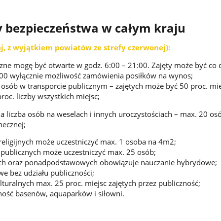
 bezpieczeństwa w całym kraju
raj, z wyjątkiem powiatów ze strefy czerwonej):
zne mogę być otwarte w godz. 6:00 – 21:00. Zajęty może być co 
1:00 wyłącznie możliwość zamówienia posiłków na wynos;
a osób w transporcie publicznym – zajętych może być 50 proc. mie
roc. liczby wszystkich miejsc;
a liczba osób na weselach i innych uroczystościach – max. 20 os
necznej;
religijnych może uczestniczyć max. 1 osoba na 4m2;
publicznych może uczestniczyć max. 25 osób;
ch oraz ponadpodstawowych obowiązuje nauczanie hybrydowe;
e bez udziału publiczności;
turalnych max. 25 proc. miejsc zajętych przez publiczność;
ność basenów, aquaparków i siłowni.