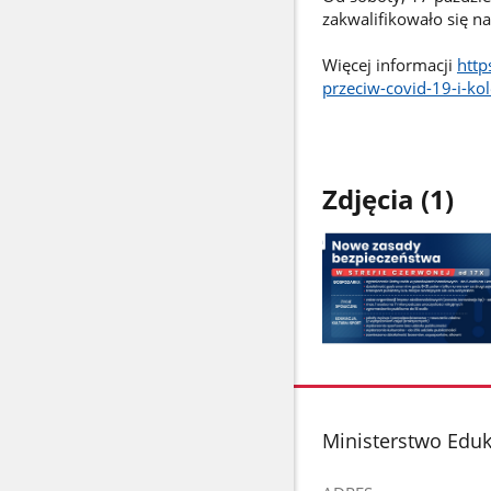
zakwalifikowało się n
Więcej informacji
http
przeciw-covid-19-i-kol
Zdjęcia (1)
Pokaż
zdjęcie
1
z
stopka
Ministerstwo Edu
galerii.