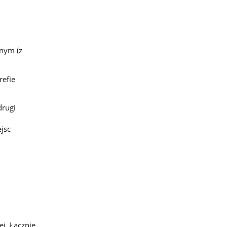
nym (z
refie
drugi
jsc
ej. Łącznie