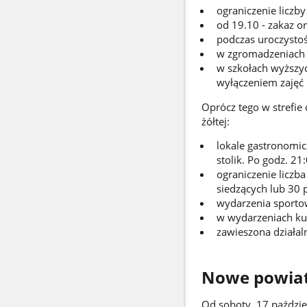
ograniczenie liczb
od 19.10 - zakaz or
podczas uroczystośc
w zgromadzeniach 
w szkołach wyższy
wyłączeniem zajęć 
Oprócz tego w strefie
żółtej:
lokale gastronomic
stolik. Po godz. 2
ograniczenie liczb
siedzących lub 30 p
wydarzenia sportow
w wydarzeniach kul
zawieszona działal
Nowe powiat
Od soboty, 17 paździer