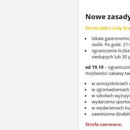
Nowe zasady
Strefa żółta (cały k
lokale gastronomic
stolik. Po godz. 2
ograniczenie liczb
siedzących lub 30 p
od 19.10
– ograniczon
możliwości zabawy ta
w uroczystościach 
w zgromadzeniach 
w szkołach wyższy
wydarzenia sportow
w wydarzeniach kul
zawieszona działal
Strefa czerwona: