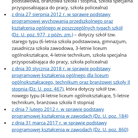
podstawowa, branżowa szkoła I stopnia, szkoła specjalna
przysposabiająca do pracy, szkoła policealna)
z dnia 27 sierpnia 2012 r. w sprawie podstawy
programowej wychowania przedszkolnego oraz
kształcenia ogólnego w poszczególnych typach szkół
(Dz. U. poz. 977, z późn. zm.)
– dotyczy szkół tzw.
starego typu (6-letnia szkoła podstawowa, gimnazjum,
zasadnicza szkoła zawodowa, 3-letnie liceum
ogólnokształcące, 4-letnie technikum, szkoła specjalna
przysposabiająca do pracy, szkoła policealna)
z dnia 30 stycznia 2018 r. w sprawie podstawy
programowej kształcenia ogólnego dla liceum
ogólnokształcącego, technikum oraz branżowej szkoły II
stopnia (Dz. U. poz. 467)
, która dotyczy szkół tzw.
nowego typu (4-letnie liceum ogólnokształcące, 5-letnie
technikum, branżowa szkoła II stopnia)
z dnia 7 lutego 2012 r. w sprawie podstawy
programowej kształcenia w zawodach (Dz. U. poz. 184)
z dnia 31 marca 2017 r. w sprawie podstawy
programowej kształcenia w zawodach (Dz. U. poz. 860)