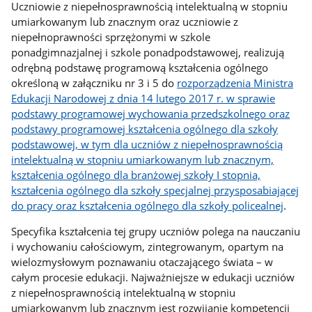
Uczniowie z niepełnosprawnością intelektualną w stopniu
umiarkowanym lub znacznym oraz uczniowie z
niepełnoprawności sprzężonymi w szkole
ponadgimnazjalnej i szkole ponadpodstawowej, realizują
odrębną podstawę programową kształcenia ogólnego
określoną w załączniku nr 3 i 5 do
rozporządzenia Ministra
Edukacji Narodowej z dnia 14 lutego 2017 r. w sprawie
podstawy programowej wychowania przedszkolnego oraz
podstawy programowej kształcenia ogólnego dla szkoły
podstawowej, w tym dla uczniów z niepełnosprawnością
intelektualną w stopniu umiarkowanym lub znacznym,
kształcenia ogólnego dla branżowej szkoły I stopnia,
kształcenia ogólnego dla szkoły specjalnej przysposabiającej
do pracy oraz kształcenia ogólnego dla szkoły policealnej
.
Specyfika kształcenia tej grupy uczniów polega na nauczaniu
i wychowaniu całościowym, zintegrowanym, opartym na
wielozmysłowym poznawaniu otaczającego świata – w
całym procesie edukacji. Najważniejsze w edukacji uczniów
z niepełnosprawnością intelektualną w stopniu
umiarkowanym lub znacznym jest rozwijanie kompetencji