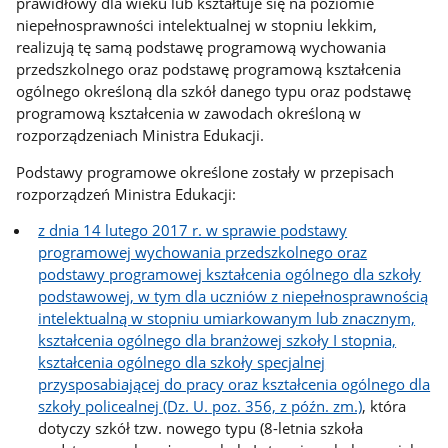
prawidłowy dla wieku lub kształtuje się na poziomie
niepełnosprawności intelektualnej w stopniu lekkim,
realizują tę samą podstawę programową wychowania
przedszkolnego oraz podstawę programową kształcenia
ogólnego określoną dla szkół danego typu oraz podstawę
programową kształcenia w zawodach określoną w
rozporządzeniach Ministra Edukacji.
Podstawy programowe określone zostały w przepisach
rozporządzeń Ministra Edukacji:
z dnia 14 lutego 2017 r. w sprawie podstawy
programowej wychowania przedszkolnego oraz
podstawy programowej kształcenia ogólnego dla szkoły
podstawowej, w tym dla uczniów z niepełnosprawnością
intelektualną w stopniu umiarkowanym lub znacznym,
kształcenia ogólnego dla branżowej szkoły I stopnia,
kształcenia ogólnego dla szkoły specjalnej
przysposabiającej do pracy oraz kształcenia ogólnego dla
szkoły policealnej (Dz. U. poz. 356, z późn. zm.)
, która
dotyczy szkół tzw. nowego typu (8-letnia szkoła