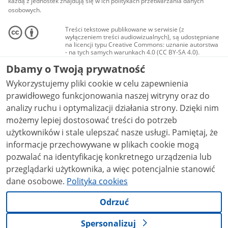
każdą z jednostek znajdują się w ich politykach przetwarzania danych
osobowych.
Treści tekstowe publikowane w serwisie (z
wyłączeniem treści audiowizualnych), są udostępniane
na licencji typu Creative Commons: uznanie autorstwa
- na tych samych warunkach 4.0 (CC BY-SA 4.0).
Materiały audiowizualne, w tym zdjęcia, materiały
Dbamy o Twoją prywatność
audio i wideo, są udostępniane na licencji typu
Creative Commons: uznanie autorstwa użycie
Wykorzystujemy pliki cookie w celu zapewnienia
niekomercyjne - bez utworów zależnych 4.0 (CC BY-
NC-ND 4.0), o ile nie jest to stwierdzone inaczej.
prawidłowego funkcjonowania naszej witryny oraz do
analizy ruchu i optymalizacji działania strony. Dzięki nim
możemy lepiej dostosować treści do potrzeb
użytkowników i stale ulepszać nasze usługi. Pamiętaj, że
informacje przechowywane w plikach cookie mogą
pozwalać na identyfikację konkretnego urządzenia lub
przeglądarki użytkownika, a więc potencjalnie stanowić
dane osobowe.
Polityka cookies
Odrzuć
Spersonalizuj