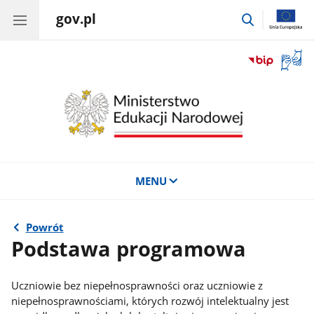
gov.pl
przejdź
do
wyszukiwar
Otwór
okno
z
tłuma
języka
migow
MENU
Powrót
Podstawa programowa
Uczniowie bez niepełnosprawności oraz uczniowie z
niepełnosprawnościami, których rozwój intelektualny jest