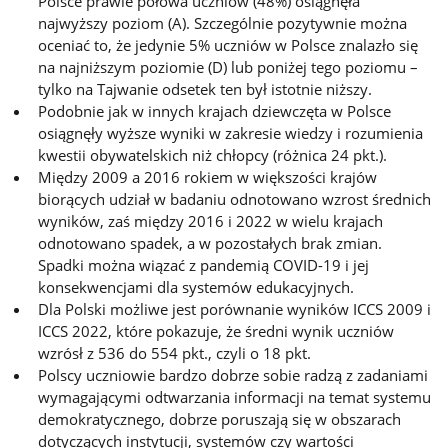
Polsce prawie połowa uczniów (48%) osiągnęła
najwyższy poziom (A). Szczególnie pozytywnie można
oceniać to, że jedynie 5% uczniów w Polsce znalazło się
na najniższym poziomie (D) lub poniżej tego poziomu –
tylko na Tajwanie odsetek ten był istotnie niższy.
Podobnie jak w innych krajach dziewczęta w Polsce
osiągnęły wyższe wyniki w zakresie wiedzy i rozumienia
kwestii obywatelskich niż chłopcy (różnica 24 pkt.).
Między 2009 a 2016 rokiem w większości krajów
biorących udział w badaniu odnotowano wzrost średnich
wyników, zaś między 2016 i 2022 w wielu krajach
odnotowano spadek, a w pozostałych brak zmian.
Spadki można wiązać z pandemią COVID-19 i jej
konsekwencjami dla systemów edukacyjnych.
Dla Polski możliwe jest porównanie wyników ICCS 2009 i
ICCS 2022, które pokazuje, że średni wynik uczniów
wzrósł z 536 do 554 pkt., czyli o 18 pkt.
Polscy uczniowie bardzo dobrze sobie radzą z zadaniami
wymagającymi odtwarzania informacji na temat systemu
demokratycznego, dobrze poruszają się w obszarach
dotyczących instytucji, systemów czy wartości