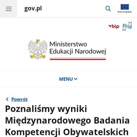
gov.pl
przejdź
do
wyszukiwar
Otwór
okno
z
tłuma
języka
migow
MENU
Powrót
Poznaliśmy wyniki
Międzynarodowego Badania
Kompetencji Obywatelskich