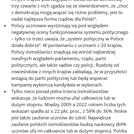
trzy czwarte z nich zgadza się ze stwierdzeniem, że „choć
z demokracją mogą wiązać się różne problemy, jest to
nadal najlepsza forma rządów dla Polski”.
Polscy uczniowie wyróżniają się pod względem
negatywnej oceny funkcjonowania systemu politycznego
– tylko co trzeci uważa, że „system polityczny w Polsce
działa dobrze”. W porównaniu z uczniami z 20 krajów,
Polscy ósmoklasiści znajdują się wśród najbardziej
nieufnych względem parlamentu, rządu, partii
politycznych, ale także sądów czy policji. Rzadziej od
rówieśników z innych krajów zakładają, że w przyszłości
wstąpią do partii politycznej lub będą wspierać
kampanię wyborczą kandydata w wyborach.
Tylko nieco ponad jedna trzecia ósmoklasistów
wskazuje, że ludziom można ufać całkowicie lub w
dużym stopniu. Między 2009 a 2022 rokiem liczba tych
wskazań spadła aż o 22 pkt. proc., z 58% do 36%. Niskie
jest także zaufanie uczniów do szkół. Największe
zaufanie polskich ósmoklasistów budzą naukowcy (84%
uczniów ufa im całkowicie lub w dużym stopniu). Polska