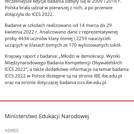
Wcześniejsze edycje badania odbyły się w 2009 i 2016 r.
Polska brała udział w pierwszej z nich, a po przerwie
dołączyła do ICCS 2022.
Badanie w szkołach realizowano od 14 marca do 29
kwietnia 2022 r. Analizowano dane z reprezentatywnej
próby 4434 uczniów klasy ósmej i 2259 nauczycieli
uczących w klasach ósmych ze 170 wylosowanych szkół.
Krajowy raport z badania: „Młodzi w demokracji. Wyniki
Międzynarodowego Badania Kompetencji Obywatelskich
ICCS 2022”, a także dodatkowe informacje na temat badania
ICCS 2022 w Polsce dostępne są na stronie IBE ibe.edu.pl
oraz na stronie dotyczącej badania iccs.ibe.edu.pl.
stopka
Ministerstwo Edukacji Narodowej
ADRES