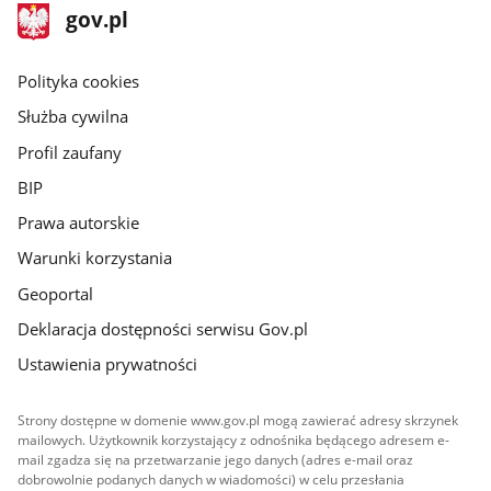
stopka
Strona
gov.pl
gov.pl
główna
gov.pl
Polityka cookies
Służba cywilna
Profil zaufany
BIP
Prawa autorskie
Warunki korzystania
Geoportal
Deklaracja dostępności serwisu Gov.pl
Ustawienia prywatności
Strony dostępne w domenie www.gov.pl mogą zawierać adresy skrzynek
mailowych. Użytkownik korzystający z odnośnika będącego adresem e-
mail zgadza się na przetwarzanie jego danych (adres e-mail oraz
dobrowolnie podanych danych w wiadomości) w celu przesłania