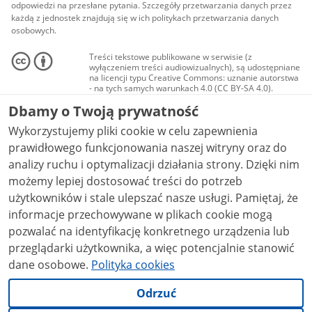
odpowiedzi na przesłane pytania. Szczegóły przetwarzania danych przez
każdą z jednostek znajdują się w ich politykach przetwarzania danych
osobowych.
Treści tekstowe publikowane w serwisie (z
wyłączeniem treści audiowizualnych), są udostępniane
na licencji typu Creative Commons: uznanie autorstwa
- na tych samych warunkach 4.0 (CC BY-SA 4.0).
Materiały audiowizualne, w tym zdjęcia, materiały
Dbamy o Twoją prywatność
audio i wideo, są udostępniane na licencji typu
Creative Commons: uznanie autorstwa użycie
Wykorzystujemy pliki cookie w celu zapewnienia
niekomercyjne - bez utworów zależnych 4.0 (CC BY-
NC-ND 4.0), o ile nie jest to stwierdzone inaczej.
prawidłowego funkcjonowania naszej witryny oraz do
analizy ruchu i optymalizacji działania strony. Dzięki nim
możemy lepiej dostosować treści do potrzeb
użytkowników i stale ulepszać nasze usługi. Pamiętaj, że
informacje przechowywane w plikach cookie mogą
pozwalać na identyfikację konkretnego urządzenia lub
przeglądarki użytkownika, a więc potencjalnie stanowić
dane osobowe.
Polityka cookies
Odrzuć