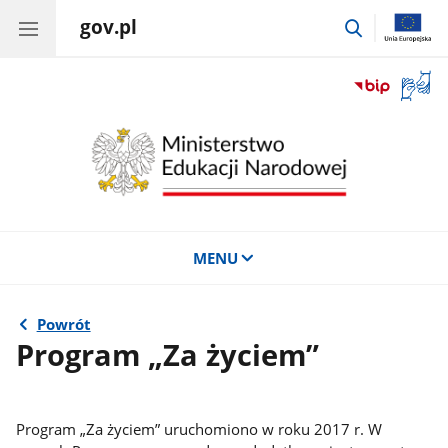
gov.pl
przejdź
do
wyszukiwar
Otwór
okno
z
tłuma
języka
migow
MENU
Powrót
Program „Za życiem”
Program „Za życiem” uruchomiono w roku 2017 r. W