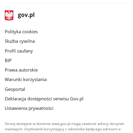
stopka
Strona
gov.pl
gov.pl
główna
gov.pl
Polityka cookies
Służba cywilna
Profil zaufany
BIP
Prawa autorskie
Warunki korzystania
Geoportal
Deklaracja dostępności serwisu Gov.pl
Ustawienia prywatności
Strony dostępne w domenie www.gov.pl mogą zawierać adresy skrzynek
mailowych. Użytkownik korzystający z odnośnika będącego adresem e-