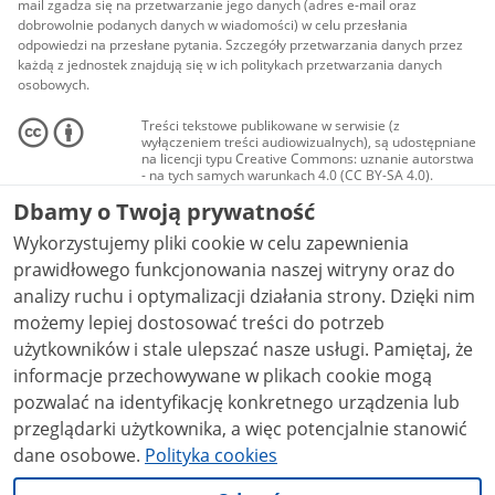
mail zgadza się na przetwarzanie jego danych (adres e-mail oraz
dobrowolnie podanych danych w wiadomości) w celu przesłania
odpowiedzi na przesłane pytania. Szczegóły przetwarzania danych przez
każdą z jednostek znajdują się w ich politykach przetwarzania danych
osobowych.
Treści tekstowe publikowane w serwisie (z
wyłączeniem treści audiowizualnych), są udostępniane
na licencji typu Creative Commons: uznanie autorstwa
- na tych samych warunkach 4.0 (CC BY-SA 4.0).
Materiały audiowizualne, w tym zdjęcia, materiały
Dbamy o Twoją prywatność
audio i wideo, są udostępniane na licencji typu
Creative Commons: uznanie autorstwa użycie
Wykorzystujemy pliki cookie w celu zapewnienia
niekomercyjne - bez utworów zależnych 4.0 (CC BY-
NC-ND 4.0), o ile nie jest to stwierdzone inaczej.
prawidłowego funkcjonowania naszej witryny oraz do
analizy ruchu i optymalizacji działania strony. Dzięki nim
możemy lepiej dostosować treści do potrzeb
użytkowników i stale ulepszać nasze usługi. Pamiętaj, że
informacje przechowywane w plikach cookie mogą
pozwalać na identyfikację konkretnego urządzenia lub
przeglądarki użytkownika, a więc potencjalnie stanowić
dane osobowe.
Polityka cookies