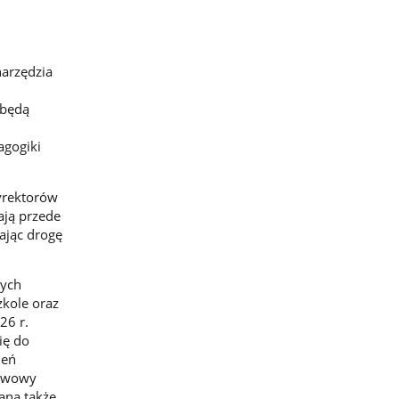
narzędzia
 będą
agogiki
dyrektorów
ają przede
ając drogę
tych
zkole oraz
26 r.
ię do
leń
stwowy
aną także