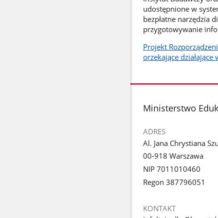
udostępnione w syste
bezpłatne narzędzia d
przygotowywanie infor
Projekt Rozporządzeni
orzekające działające
stopka
Ministerstwo Edu
ADRES
Al. Jana Chrystiana Sz
00-918 Warszawa
NIP 7011010460
Regon 387796051
KONTAKT