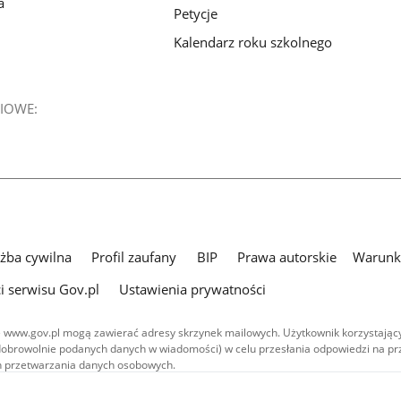
a
Petycje
Kalendarz roku szkolnego
IOWE:
użba cywilna
Profil zaufany
BIP
Prawa autorskie
Warunki
i serwisu Gov.pl
Ustawienia prywatności
 www.gov.pl mogą zawierać adresy skrzynek mailowych. Użytkownik korzystający
dobrowolnie podanych danych w wiadomości) w celu przesłania odpowiedzi na prz
ach przetwarzania danych osobowych.
we publikowane w serwisie (z wyłączeniem treści audiowizualnych), są