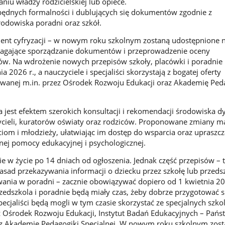
niu władzy rodzicielskiej lub opiece.
ędnych formalności i dublujących się dokumentów zgodnie z
odowiska poradni oraz szkół.
ment cyfryzacji – w nowym roku szkolnym zostaną udostępnione 
agające sporządzanie dokumentów i przeprowadzenie oceny
ów. Na wdrożenie nowych przepisów szkoły, placówki i poradnie
a 2026 r., a nauczyciele i specjaliści skorzystają z bogatej oferty
owanej m.in. przez Ośrodek Rozwoju Edukacji oraz Akademię Ped
a jest efektem szerokich konsultacji i rekomendacji środowiska 
zycieli, kuratorów oświaty oraz rodziców. Proponowane zmiany m
ciom i młodzieży, ułatwiając im dostęp do wsparcia oraz upraszcz
ej pomocy edukacyjnej i psychologicznej.
e w życie po 14 dniach od ogłoszenia. Jednak część przepisów – 
sad przekazywania informacji o dziecku przez szkołę lub przeds
ania w poradni – zacznie obowiązywać dopiero od 1 kwietnia 20
rzedszkola i poradnie będą miały czas, żeby dobrze przygotować s
pecjaliści będą mogli w tym czasie skorzystać ze specjalnych szko
 Ośrodek Rozwoju Edukacji, Instytut Badań Edukacyjnych – Pań
az Akademię Pedagogiki Specjalnej. W nowym roku szkolnym zost