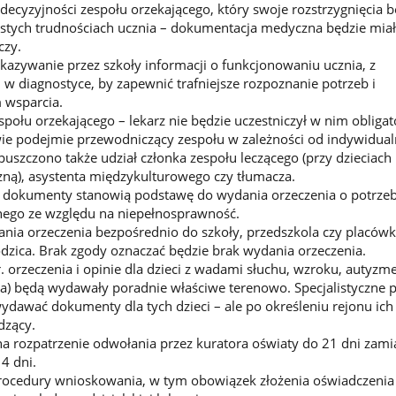
 decyzyjności zespołu orzekającego, który swoje rozstrzygnięcia b
istych trudnościach ucznia – dokumentacja medyczna będzie mia
czy.
zywanie przez szkoły informacji o funkcjonowaniu ucznia, z
 w diagnostyce, by zapewnić trafniejsze rozpoznanie potrzeb i
 wsparcia.
społu orzekającego – lekarz nie będzie uczestniczył w nim obligato
wie podejmie przewodniczący zespołu w zależności od indywidua
puszczono także udział członka zespołu leczącego (przy dzieciach
zną), asystenta międzykulturowego czy tłumacza.
e dokumenty stanowią podstawę do wydania orzeczenia o potrzeb
lnego ze względu na niepełnosprawność.
nia orzeczenia bezpośrednio do szkoły, przedszkola czy placówk
dzica. Brak zgody oznaczać będzie brak wydania orzeczenia.
. orzeczenia i opinie dla dzieci z wadami słuchu, wzroku, autyz
a) będą wydawały poradnie właściwe terenowo. Specjalistyczne 
ydawać dokumenty dla tych dzieci – ale po określeniu rejonu ich 
dzący.
a rozpatrzenie odwołania przez kuratora oświaty do 21 dni zami
4 dni.
ocedury wnioskowania, w tym obowiązek złożenia oświadczenia