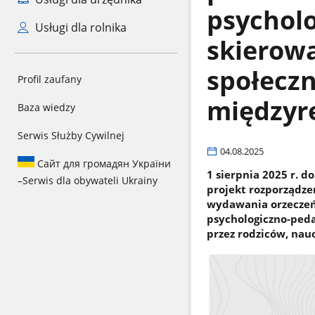
psycholo
Usługi dla rolnika
skierowa
społeczn
Profil zaufany
międzyr
Baza wiedzy
Serwis Służby Cywilnej
04.08.2025
Сайт для громадян України
1 sierpnia 2025 r. d
–
Serwis dla obywateli Ukrainy
projekt rozporządze
wydawania orzeczeń 
psychologiczno-ped
przez rodziców, nau