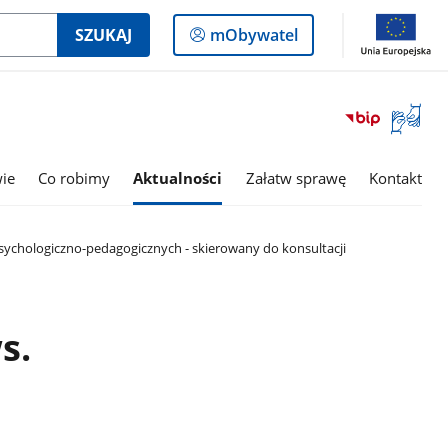
Logowanie
SZUKAJ
mObywatel
do
panelu
Otwórz
okno
z
tłumac
wie
Co robimy
Aktualności
Załatw sprawę
Kontakt
języka
migowe
sychologiczno-pedagogicznych - skierowany do konsultacji
s.