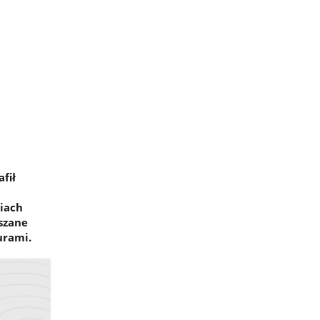
fił
niach
szane
urami.