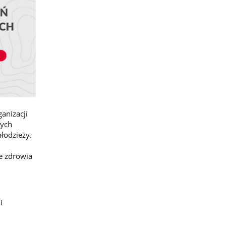
anizacji
nych
łodzieży.
e zdrowia
i