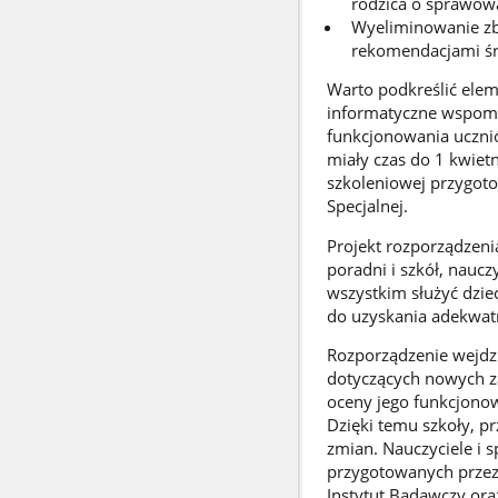
rodzica o sprawowa
Wyeliminowanie zb
rekomendacjami śr
Warto podkreślić ele
informatyczne wspom
funkcjonowania uczni
miały czas do 1 kwietni
szkoleniowej przygot
Specjalnej.
Projekt rozporządzeni
poradni i szkół, nauc
wszystkim służyć dzie
do uzyskania adekwatn
Rozporządzenie wejdzi
dotyczących nowych za
oceny jego funkcjonow
Dzięki temu szkoły, p
zmian. Nauczyciele i s
przygotowanych przez
Instytut Badawczy or