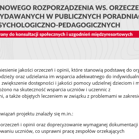
esienie jakości orzeczeń i opinii, które stanowią podstawę do org
młodzieży oraz udzielania im wsparcia adekwatnego do indywidual
zwiększenie dostępności i jakości pomocy udzielnej dzieciom i m
żono na skuteczność wsparcia uczniów i uczennic z
, a także objętych leczeniem w związku z problemami w zakresi
iązań projektu znalazły się m.in.:
orzeczeń i opinii oraz doprecyzowanie wymaganej dokumentacji 
owaniu uczniów, co usprawni pracę zespołów orzekających