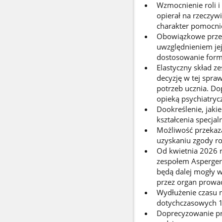
Wzmocnienie roli i
opierał na rzeczyw
charakter pomocni
Obowiązkowe przeka
uwzględnieniem jej
dostosowanie form
Elastyczny skład ze
decyzję w tej spra
potrzeb ucznia. Do
opieką psychiatryc
Dookreślenie, jaki
kształcenia specja
Możliwość przekaza
uzyskaniu zgody ro
Od kwietnia 2026 r
zespołem Asperger
będą dalej mogły w
przez organ prowa
Wydłużenie czasu n
dotychczasowych 1
Doprecyzowanie pr