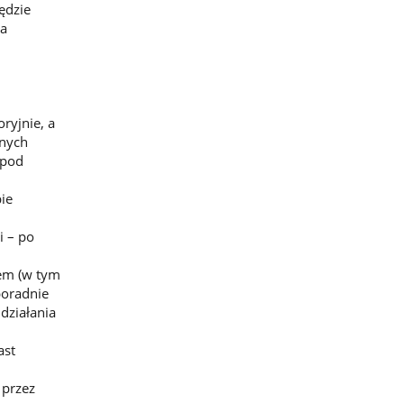
ędzie
ła
ryjnie, a
lnych
 pod
ie
i – po
mem (w tym
poradnie
działania
ast
 przez