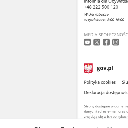
Infolinia dla Obywatel
+48 222 500 120
W dni robocze
w godzinach: 8:00-16:00
MEDIA SPOŁECZNOŚC
stopka
Strona
gov.pl
gov.pl
główna
gov.pl
Polityka cookies
Sł
Deklaracja dostępnośc
Strony dostępne w domenie
danych (adres e-mail oraz 
znajdują się w ich polityk
Treści teksto