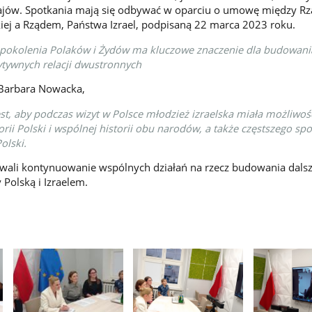
krajów. Spotkania mają się odbywać w oparciu o umowę między R
kiej a Rządem, Państwa Izrael, podpisaną 22 marca 2023 roku.
pokolenia Polaków i Żydów ma kluczowe znaczenie dla budowania
tywnych relacji dwustronnych
 Barbara Nowacka,
st, aby podczas wizyt w Polsce młodzież izraelska miała możliwoś
rii Polski i wspólnej historii obu narodów, a także częstszego spo
olski.
owali kontynuowanie wspólnych działań na rzecz budowania dals
 Polską i Izraelem.