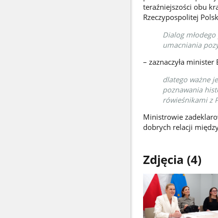
teraźniejszości obu 
Rzeczypospolitej Pols
Dialog młodego 
umacniania pozy
– zaznaczyła minister
dlatego ważne je
poznawania histo
rówieśnikami z P
Ministrowie zadeklar
dobrych relacji między
Zdjęcia (4)