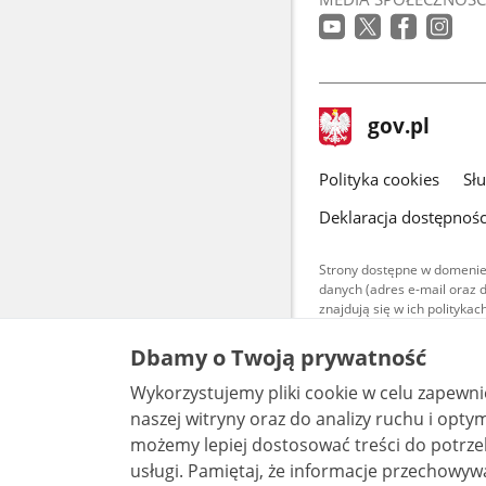
stopka
Strona
gov.pl
gov.pl
główna
gov.pl
Polityka cookies
Sł
Deklaracja dostępnośc
Strony dostępne w domenie
danych (adres e-mail oraz 
znajdują się w ich polityk
Treści teksto
Dbamy o Twoją prywatność
udostępniane
warunkach 4.0
Wykorzystujemy pliki cookie w celu zapewn
są udostępni
bez utworów z
naszej witryny oraz do analizy ruchu i optymalizacj
możemy lepiej dostosować treści do potrzeb
usługi. Pamiętaj, że informacje przechowywane w plikach cookie mogą pozwalać na