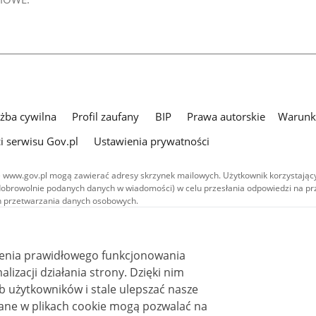
użba cywilna
Profil zaufany
BIP
Prawa autorskie
Warunki
i serwisu Gov.pl
Ustawienia prywatności
 www.gov.pl mogą zawierać adresy skrzynek mailowych. Użytkownik korzystający
dobrowolnie podanych danych w wiadomości) w celu przesłania odpowiedzi na prz
ach przetwarzania danych osobowych.
we publikowane w serwisie (z wyłączeniem treści audiowizualnych), są
 na licencji typu Creative Commons: uznanie autorstwa - na tych samych
 (CC BY-SA 4.0). Materiały audiowizualne, w tym zdjęcia, materiały audio i wideo
ienia prawidłowego funkcjonowania
ane na licencji typu Creative Commons: uznanie autorstwa użycie niekomercyjne 
ależnych 4.0 (CC BY-NC-ND 4.0), o ile nie jest to stwierdzone inaczej.
i działania strony. Dzięki nim
 użytkowników i stale ulepszać nasze