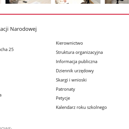
Pokaż
Pokaż
Pokaż
zdjęcie
zdjęcie
zdjęcie
2
3
4
z
z
z
kacji Narodowej
galerii.
galerii.
galerii.
Kierownictwo
ucha 25
Struktura organizacyjna
Informacja publiczna
Dziennik urzędowy
Skargi i wnioski
Patronaty
a
Petycje
Kalendarz roku szkolnego
IOWE: