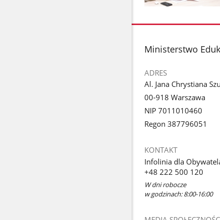
Pokaż
zdjęcie
1
z
stopka
Ministerstwo Edu
galerii.
ADRES
Al. Jana Chrystiana Sz
00-918 Warszawa
NIP 7011010460
Regon 387796051
KONTAKT
Infolinia dla Obywatel
+48 222 500 120
W dni robocze
w godzinach: 8:00-16:00
MEDIA SPOŁECZNOŚC