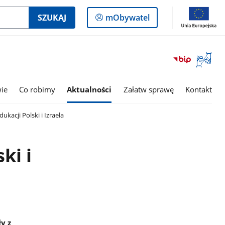
Logowanie
SZUKAJ
mObywatel
do
panelu
Otwórz
okno
z
tłumac
wie
Co robimy
Aktualności
Załatw sprawę
Kontakt
języka
migowe
acji Polski i Izraela
ki i
y z