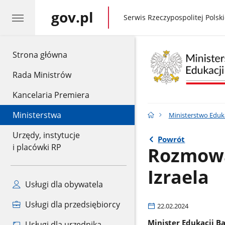
gov.pl
gov.pl
Serwis Rzeczypospolitej Polski
gov.pl
Strona główna
Rada Ministrów
Kancelaria Premiera
Ministerstwa
Ministerstwo Eduk
Urzędy, instytucje
Powrót
i placówki RP
Rozmowa 
Izraela
Usługi dla obywatela
Usługi dla przedsiębiorcy
22.02.2024
Minister Edukacji B
Usługi dla urzędnika