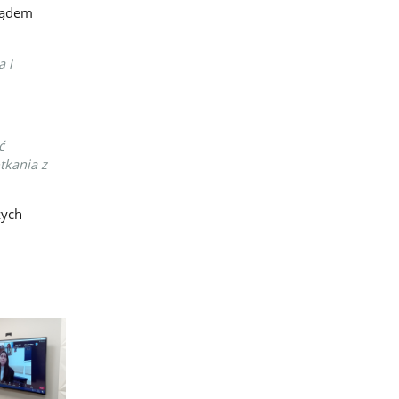
ządem
 i
ć
tkania z
zych