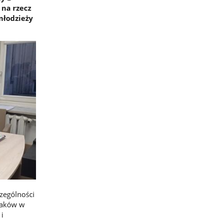
na rzecz
młodzieży
zególności
laków w
i