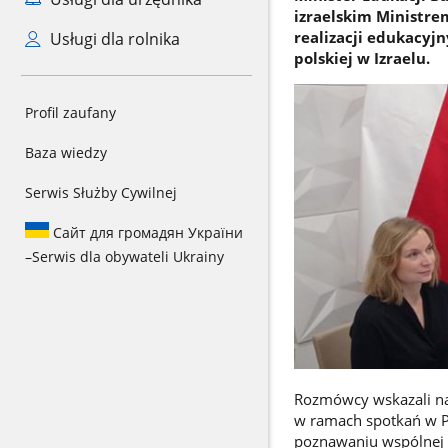
izraelskim Ministre
realizacji edukacyjn
Usługi dla rolnika
polskiej w Izraelu.
Profil zaufany
Baza wiedzy
Serwis Służby Cywilnej
Сайт для громадян України
–
Serwis dla obywateli Ukrainy
Rozmówcy wskazali na 
w ramach spotkań w P
poznawaniu wspólnej wi