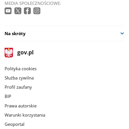
MEDIA SPOŁECZNOŚCIOWE:
Na skróty
stopka
Strona
gov.pl
gov.pl
główna
gov.pl
Polityka cookies
Służba cywilna
Profil zaufany
BIP
Prawa autorskie
Warunki korzystania
Geoportal