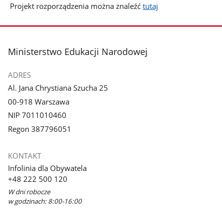
Projekt rozporządzenia można znaleźć
tutaj
stopka
Ministerstwo Edukacji Narodowej
ADRES
Al. Jana Chrystiana Szucha 25
00-918 Warszawa
NIP 7011010460
Regon 387796051
KONTAKT
Infolinia dla Obywatela
+48 222 500 120
W dni robocze
w godzinach: 8:00-16:00