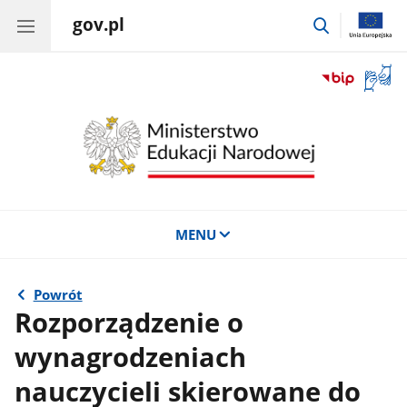
gov.pl
przejdź
do
wyszukiwar
Otwór
okno
z
tłuma
języka
migow
MENU
Powrót
Rozporządzenie o
wynagrodzeniach
nauczycieli skierowane do