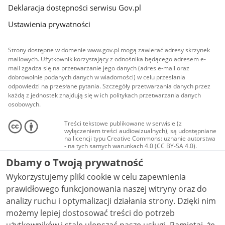
Deklaracja dostępności serwisu Gov.pl
Ustawienia prywatności
Strony dostępne w domenie www.gov.pl mogą zawierać adresy skrzynek
mailowych. Użytkownik korzystający z odnośnika będącego adresem e-
mail zgadza się na przetwarzanie jego danych (adres e-mail oraz
dobrowolnie podanych danych w wiadomości) w celu przesłania
odpowiedzi na przesłane pytania. Szczegóły przetwarzania danych przez
każdą z jednostek znajdują się w ich politykach przetwarzania danych
osobowych.
Treści tekstowe publikowane w serwisie (z
wyłączeniem treści audiowizualnych), są udostępniane
na licencji typu Creative Commons: uznanie autorstwa
- na tych samych warunkach 4.0 (CC BY-SA 4.0).
Materiały audiowizualne, w tym zdjęcia, materiały
Dbamy o Twoją prywatność
audio i wideo, są udostępniane na licencji typu
Creative Commons: uznanie autorstwa użycie
Wykorzystujemy pliki cookie w celu zapewnienia
niekomercyjne - bez utworów zależnych 4.0 (CC BY-
NC-ND 4.0), o ile nie jest to stwierdzone inaczej.
prawidłowego funkcjonowania naszej witryny oraz do
analizy ruchu i optymalizacji działania strony. Dzięki nim
możemy lepiej dostosować treści do potrzeb