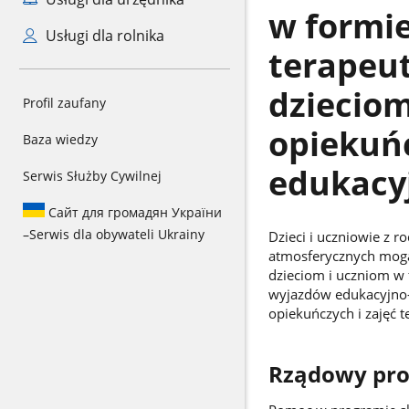
w formi
Usługi dla rolnika
terapeu
dzieciom
Profil zaufany
opiekuńc
Baza wiedzy
edukacy
Serwis Służby Cywilnej
Сайт для громадян України
–
Serwis dla obywateli Ukrainy
Dzieci i uczniowie z
atmosferycznych mog
dzieciom i uczniom w
wyjazdów edukacyjno-
opiekuńczych i zajęć 
Rządowy pr