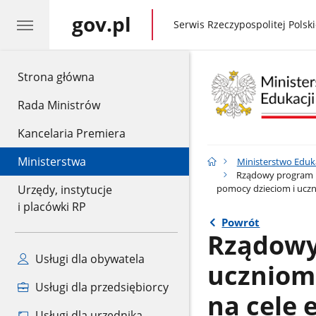
gov.pl
gov.pl
Serwis Rzeczypospolitej Polski
gov.pl
Strona główna
Rada Ministrów
Kancelaria Premiera
Ministerstwa
Ministerstwo Eduk
Rządowy program p
pomocy dzieciom i uczn
Urzędy, instytucje
i placówki RP
Powrót
Rządowy
Usługi dla obywatela
uczniom 
Usługi dla przedsiębiorcy
na cele
Usługi dla urzędnika