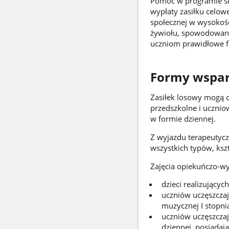
Pomoc w programie ski
wypłaty zasiłku celow
społecznej w wysokośc
żywiołu, spowodowan
uczniom prawidłowe 
Formy wsparc
Zasiłek losowy mogą 
przedszkolne i uczniow
w formie dziennej.
Z wyjazdu terapeutycz
wszystkich typów, kszt
Zajęcia opiekuńczo-wy
dzieci realizujący
uczniów uczęszczają
muzycznej I stopni
uczniów uczęszczaj
dziennej, posiadają