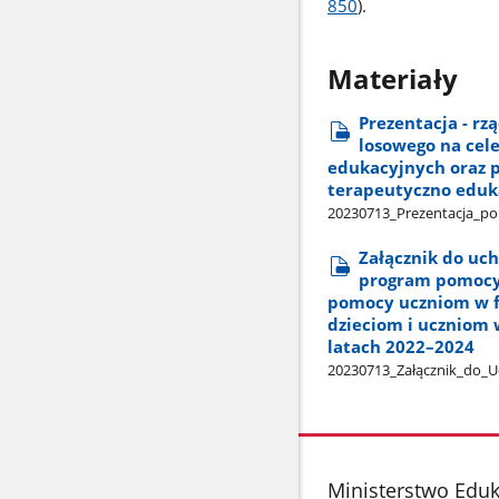
850
).
Materiały
Prezentacja - r
losowego na cel
edukacyjnych oraz p
terapeutyczno eduk
20230713​_Prezentacja​_po
Załącznik do uch
program pomocy 
pomocy uczniom w f
dzieciom i uczniom 
latach 2022–2024
20230713​_Załącznik​_do​_U
stopka
Ministerstwo Edu