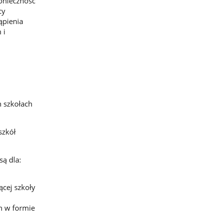
konieczność
cy
ąpienia
 i
h szkołach
szkół
ą dla:
ącej szkoły
ch w formie