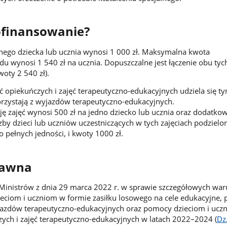
ofinansowanie?
dnego dziecka lub ucznia wynosi 1 000 zł. Maksymalna kwota
u wynosi 1 540 zł na ucznia. Dopuszczalne jest łączenie obu tyc
woty 2 540 zł).
 opiekuńczych i zajęć terapeutyczno-edukacyjnych udziela się t
orzystają z wyjazdów terapeutyczno-edukacyjnych.
ję zajęć wynosi 500 zł na jedno dziecko lub ucznia oraz dodatko
zby dzieci lub uczniów uczestniczących w tych zajęciach podzielon
 pełnych jedności, i kwoty 1000 zł.
rawna
Ministrów z dnia 29 marca 2022 r. w sprawie szczegółowych wa
eciom i uczniom w formie zasiłku losowego na cele edukacyjne,
azdów terapeutyczno-edukacyjnych oraz pomocy dzieciom i ucz
zych i zajęć terapeutyczno-edukacyjnych w latach 2022–2024 (
Dz