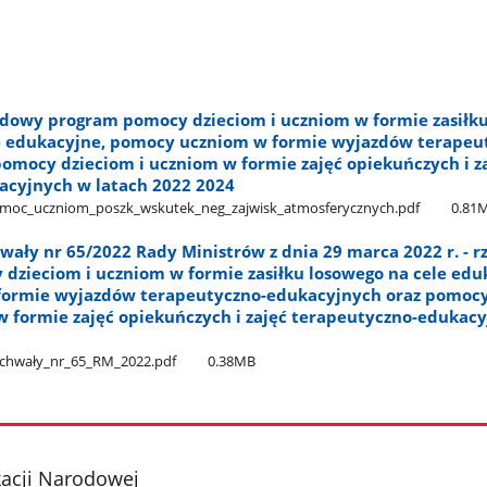
ządowy program pomocy dzieciom i uczniom w formie zasiłk
e edukacyjne, pomocy uczniom w formie wyjazdów terapeu
omocy dzieciom i uczniom w formie zajęć opiekuńczych i z
acyjnych w latach 2022 2024
moc​_uczniom​_poszk​_wskutek​_neg​_zajwisk​_atmosferycznych.pdf
0.81
wały nr 65/2022 Rady Ministrów z dnia 29 marca 2022 r. - 
dzieciom i uczniom w formie zasiłku losowego na cele edu
ormie wyjazdów terapeutyczno-edukacyjnych oraz pomoc
w formie zajęć opiekuńczych i zajęć terapeutyczno-edukac
chwały​_nr​_65​_RM​_2022.pdf
0.38MB
kacji Narodowej