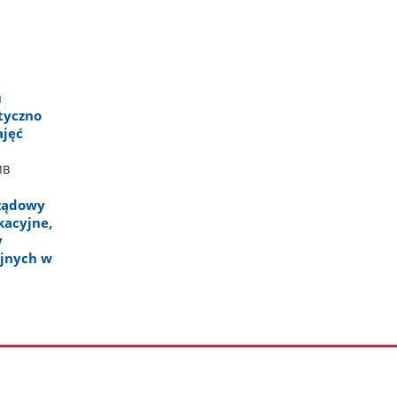
u
tyczno
ajęć
MB
rządowy
kacyjne,
y
yjnych w