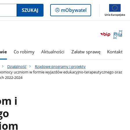
Logowanie
SZUKAJ
mObywatel
do
panelu
Otwórz
okno
z
tłumac
wie
Co robimy
Aktualności
Załatw sprawę
Kontakt
języka
migowe
Działalność
Rządowe programy i projekty
, pomocy uczniom w formie wyjazdów edukacyjno-terapeutycznego oraz
ach 2022-2024
m i
go
niom