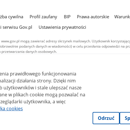
użba cywilna
Profil zaufany
BIP
Prawa autorskie
Warunki
i serwisu Gov.pl
Ustawienia prywatności
 www.gov.pl mogą zawierać adresy skrzynek mailowych. Użytkownik korzystający
dobrowolnie podanych danych w wiadomości) w celu przesłania odpowiedzi na prz
ach przetwarzania danych osobowych.
we publikowane w serwisie (z wyłączeniem treści audiowizualnych), są
 na licencji typu Creative Commons: uznanie autorstwa - na tych samych
 (CC BY-SA 4.0). Materiały audiowizualne, w tym zdjęcia, materiały audio i wideo
ienia prawidłowego funkcjonowania
ane na licencji typu Creative Commons: uznanie autorstwa użycie niekomercyjne 
i działania strony. Dzięki nim
ależnych 4.0 (CC BY-NC-ND 4.0), o ile nie jest to stwierdzone inaczej.
 użytkowników i stale ulepszać nasze
zeglądarki użytkownika, a więc
yka cookies
Odrzuć
Sp