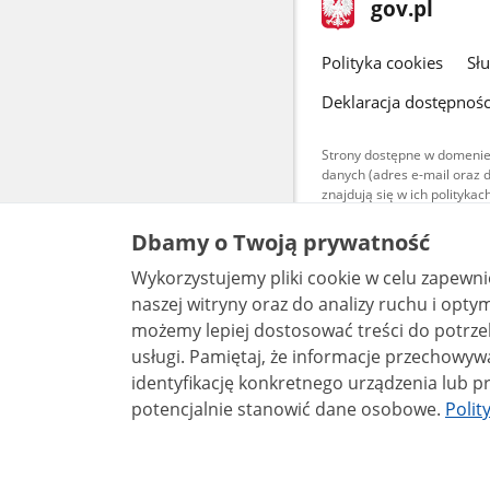
stopka
Strona
gov.pl
gov.pl
główna
gov.pl
Polityka cookies
Sł
Deklaracja dostępnośc
Strony dostępne w domenie
danych (adres e-mail oraz 
znajdują się w ich polityk
Treści teksto
Dbamy o Twoją prywatność
udostępniane
warunkach 4.0
Wykorzystujemy pliki cookie w celu zapewn
są udostępni
naszej witryny oraz do analizy ruchu i optymalizacj
bez utworów z
możemy lepiej dostosować treści do potrzeb
usługi. Pamiętaj, że informacje przechowywane w plikach cookie mogą pozwalać na
identyfikację konkretnego urządzenia lub pr
potencjalnie stanowić dane osobowe.
Polit