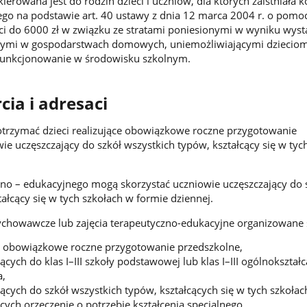
erowana jest do rodzin dzieci i uczniów, dla których zaistniała 
ego na podstawie art. 40 ustawy z dnia 12 marca 2004 r. o pomo
i do 6000 zł w związku ze stratami poniesionymi w wyniku wyst
ymi w gospodarstwach domowych, uniemożliwiającymi dzieciom
funkcjonowanie w środowisku szkolnym.
ia i adresaci
otrzymać dzieci realizujące obowiązkowe roczne przygotowanie
ie uczęszczający do szkół wszystkich typów, kształcący się w tyc
no – edukacyjnego mogą skorzystać uczniowie uczęszczający do 
ałcący się w tych szkołach w formie dziennej.
chowawcze lub zajęcia terapeutyczno-edukacyjne organizowane s
ch obowiązkowe roczne przygotowanie przedszkolne,
cych do klas I–III szkoły podstawowej lub klas I–III ogólnokształc
a,
ących do szkół wszystkich typów, kształcących się w tych szkoła
cych orzeczenie o potrzebie kształcenia specjalnego.