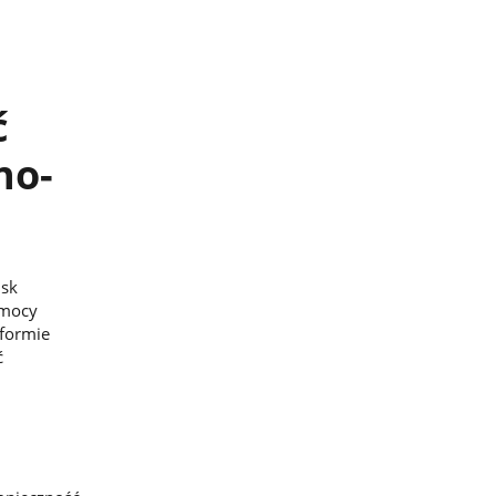
ć
no-
isk
omocy
 formie
ć