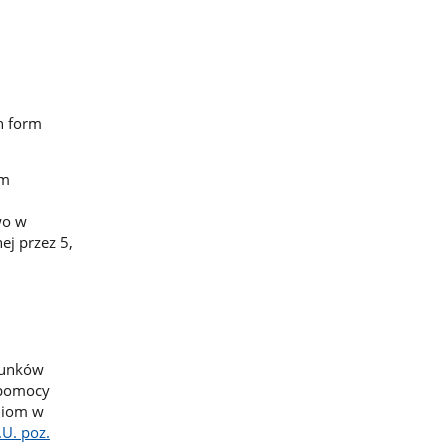
h form
ym
wo w
ej przez 5,
runków
 pomocy
niom w
.U. poz.