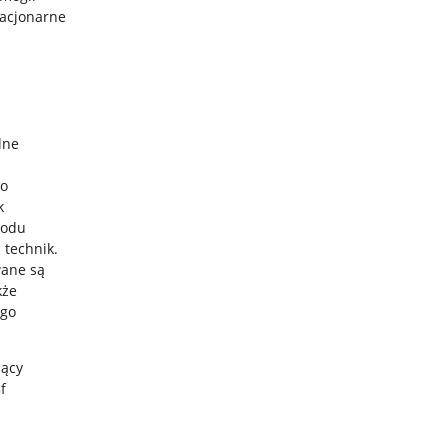
tacjonarne
lne
go
k
wodu
 technik.
wane są
kże
ego
dący
f