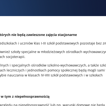
których nie będą zawieszone zajęcia stacjonarne
edszkolach i uczniów klas I-III szkół podstawowych pozostaje bez 
również szkoły specjalne w młodzieżowych ośrodkach wychowawczyc
ch socjoterapii.
alnych i specjalnych ośrodków szkolno-wychowawczych, a także szk
ach leczniczych i jednostkach pomocy społecznej będą mogli sami
ybie nauczania w klasach IV-VIII szkół podstawowych i w szkołach
, w tym z niepełnosprawnością
e względu na niepełnosprawność lub np. warunki domowe nie będą