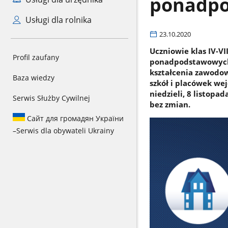
ponadp
Usługi dla rolnika
23.10.2020
Uczniowie klas IV-VI
Profil zaufany
ponadpodstawowych,
kształcenia zawodo
Baza wiedzy
szkół i placówek we
niedzieli, 8 listopa
Serwis Służby Cywilnej
bez zmian.
Сайт для громадян України
–
Serwis dla obywateli Ukrainy