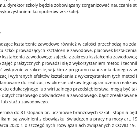
omu, dyrektor szkoły będzie zobowiązany zorganizować nauczanie s
 wykorzystaniem komputerów w szkole).
e
wadzące kształcenie zawodowe również w całości przechodzą na zda
u szkół prowadzących kształcenie zawodowe, placówek kształcenia
w kształcenia zawodowego zajęcia z zakresu kształcenia zawodowe
 zajęć praktycznych prowadzi się z wykorzystaniem metod i techni
ość wyłącznie w zakresie, w jakim z programu nauczania danego za
zacji wybranych efektów kształcenia z wykorzystaniem tych metod i
anowane do realizacji w okresie całkowitego ograniczenia realizo
jektu edukacyjnego lub wirtualnego przedsiębiorstwa, mogą być ta
ie dotychczasowego doświadczenia zawodowego, bądź zrealizowan
u lub stażu zawodowego.
ernika do 8 listopada br. uczniowie branżowych szkół I stopnia bę
kami są zwolnieni z obowiązku świadczenia pracy na mocy art. 15
arca 2020 r. o szczególnych rozwiązaniach związanych z COVID-19.