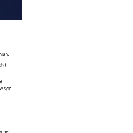
zmian.
h i
ół
 w tym
 mogli