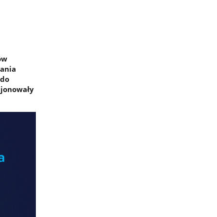
ów
ania
 do
kcjonowały