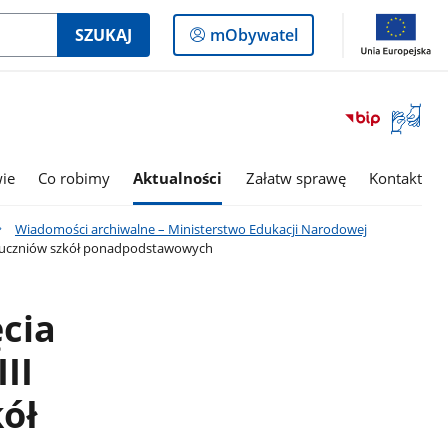
Logowanie
SZUKAJ
mObywatel
do
panelu
Otwórz
okno
z
tłumac
wie
Co robimy
Aktualności
Załatw sprawę
Kontakt
języka
migowe
Wiadomości archiwalne – Ministerstwo Edukacji Narodowej
j i uczniów szkół ponadpodstawowych
cia
II
kół