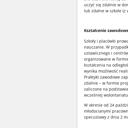
uczyć się zdalnie w d
lub zdalne w szkole (z
Kształcenie zawodow
Szkoły i placówki pro
nauczanie. W przypadk
ustawicznego i centró
organizowane w formie
kształcenia na odległ
wynika możliwość reali
Praktyki zawodowe zapl
zdalnie – w formie pro
zaliczone na podstaw
wcześniej wolontariat
W okresie od 24 paździ
młodocianymi pracowni
specustawy z dnia 2 m