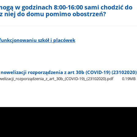
mogą w godzinach 8:00-16:00 sami chodzić do
ć z niej do domu pomimo obostrzeń?
 funkcjonowaniu szkół i placówek
nowelizacji rozporządzenia z art 30b (COVID-19) (23102020)
elizacji​_rozporządzenia​_z​_art​_30b​_(COVID-19)​_(23102020).pdf
0.19MB