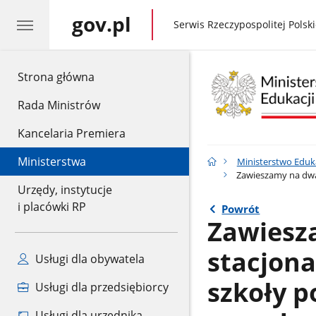
gov.pl
gov.pl
Serwis Rzeczypospolitej Polski
gov.pl
Strona główna
Rada Ministrów
Kancelaria Premiera
Ministerstwa
Ministerstwo Eduk
Zawieszamy na dwa 
Urzędy, instytucje
i placówki RP
Powrót
Zawiesz
stacjona
Usługi dla obywatela
szkoły p
Usługi dla przedsiębiorcy
Usługi dla urzędnika