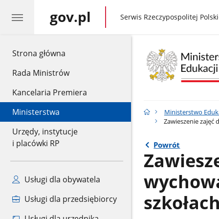
gov.pl
gov.pl
Serwis Rzeczypospolitej Polski
gov.pl
Strona główna
Rada Ministrów
Kancelaria Premiera
Ministerstwa
Ministerstwo Eduk
Zawieszenie zajęć
Urzędy, instytucje
i placówki RP
Powrót
Zawiesze
wychowa
Usługi dla obywatela
szkołac
Usługi dla przedsiębiorcy
Usługi dla urzędnika