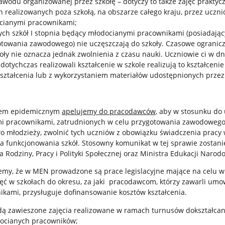
awodu organizowanej przez szkołę – dotyczy to także zajęć praktycz
 realizowanych poza szkołą, na obszarze całego kraju, przez uczn
cianymi pracownikami;
ch szkół I stopnia będący młodocianymi pracownikami (posiadają
otowania zawodowego) nie uczęszczają do szkoły. Czasowe ogranic
ły nie oznacza jednak zwolnienia z czasu nauki. Uczniowie ci w d
 dotychczas realizowali kształcenie w szkole realizują to kształceni
ształcenia lub z wykorzystaniem materiałów udostępnionych przez 
iem epidemicznym
apelujemy do pracodawców
, aby w stosunku do
i pracownikami, zatrudnionych w celu przygotowania zawodowego
 młodzieży, zwolnić tych uczniów z obowiązku świadczenia pracy 
a funkcjonowania szkół. Stosowny komunikat w tej sprawie zostan
a Rodziny, Pracy i Polityki Społecznej oraz Ministra Edukacji Narod
emy, że w MEN prowadzone są prace legislacyjne mające na celu w
ęć w szkołach do okresu, za jaki pracodawcom, którzy zawarli umo
kami, przysługuje dofinansowanie kosztów kształcenia.
dą zawieszone zajęcia realizowane w ramach turnusów dokształcan
docianych pracowników;