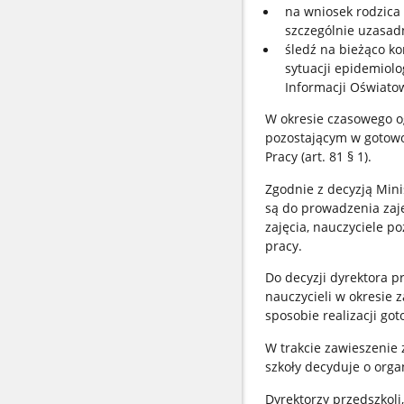
na wniosek rodzica 
szczególnie uzasad
śledź na bieżąco k
sytuacji epidemiol
Informacji Oświatow
W okresie czasowego o
pozostającym w gotowo
Pracy (art. 81 § 1).
Zgodnie z decyzją Mini
są do prowadzenia zaj
zajęcia, nauczyciele p
pracy.
Do decyzji dyrektora p
nauczycieli w okresie 
sposobie realizacji got
W trakcie zawieszenie 
szkoły decyduje o organ
Dyrektorzy przedszkoli