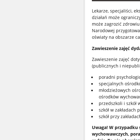
Lekarze, specjaliści,
działań może ograniczy
może zagrozić zdrowiu 
Narodowej przygotował
oświaty na obszarze cał
Zawieszenie zajęć d
Zawieszenie zajęć doty
(publicznych i niepubl
poradni psychologi
specjalnych ośrod
młodzieżowych ośro
ośrodków wychowaw
przedszkoli i szkół
szkół w zakładach p
szkół przy zakładac
Uwaga!
W przypadku 
wychowawczych, porad