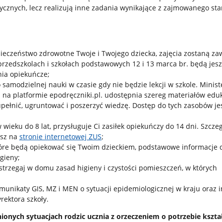
cznych, lecz realizują inne zadania wynikające z zajmowanego sta
ieczeństwo zdrowotne Twoje i Twojego dziecka, zajęcia zostaną za
przedszkolach i szkołach podstawowych 12 i 13 marca br. będą jes
ia opiekuńcze;
 samodzielnej nauki w czasie gdy nie będzie lekcji w szkole. Minis
 na platformie epodręczniki.pl. udostępnia szereg materiałów edu
pełnić, ugruntować i poszerzyć wiedzę. Dostęp do tych zasobów je
w wieku do 8 lat, przysługuje Ci zasiłek opiekuńczy do 14 dni. Szcz
esz na
stronie internetowej ZUS
;
óre będą opiekować się Twoim dzieckiem, podstawowe informacje 
gieny;
strzegaj w domu zasad higieny i czystości pomieszczeń, w których
munikaty GIS, MZ i MEN o sytuacji epidemiologicznej w kraju oraz 
rektora szkoły.
ionych sytuacjach rodzic ucznia z orzeczeniem o potrzebie kszta