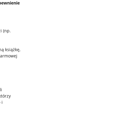
apewnienie
i (np.
ną książkę,
 darmowej
li
którzy
 i