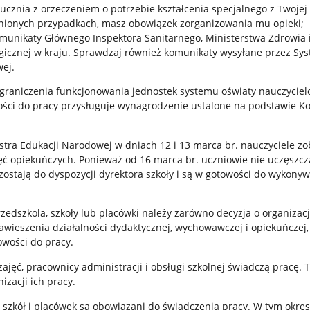
ucznia z orzeczeniem o potrzebie kształcenia specjalnego z Twojej 
nionych przypadkach, masz obowiązek zorganizowania mu opieki;
omunikaty Głównego Inspektora Sanitarnego, Ministerstwa Zdrowia
ogicznej w kraju. Sprawdzaj również komunikaty wysyłane przez Sy
ej.
graniczenia funkcjonowania jednostek systemu oświaty nauczycie
ści do pracy przysługuje wynagrodzenie ustalone na podstawie K
stra Edukacji Narodowej w dniach 12 i 13 marca br. nauczyciele z
ęć opiekuńczych. Ponieważ od 16 marca br. uczniowie nie uczęszcz
ozostają do dyspozycji dyrektora szkoły i są w gotowości do wykony
rzedszkola, szkoły lub placówki należy zarówno decyzja o organizacj
zawieszenia działalności dydaktycznej, wychowawczej i opiekuńczej, 
owości do pracy.
zajęć, pracownicy administracji i obsługi szkolnej świadczą pracę. 
izacji ich pracy.
, szkół i placówek są obowiązani do świadczenia pracy. W tym okres