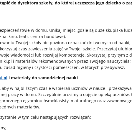
ąpić do dyrektora szkoły, do której uczęszcza jego dziecko o z
zpieczeństwie w domu. Unikaj miejsc, gdzie są duże skupiska ludz
na, kino, teatr, centra handlowe);
owaniu Twojej szkoły nie powinna oznaczać dni wolnych od nauki;
orzystaj czas zawieszenia zajęć w Twojej szkole. Przeczytaj ulubio
swoje wiadomości lub rozwijaj kompetencje. Skorzystaj przy tym z
niki.pl i materiałów rekomendowanych przez Twojego nauczyciela;
u zasad higieny i czystości pomieszczeń, w których przebywasz.
i.pl
i materiały do samodzielnej nauki
 aby w najbliższym czasie wspierali uczniów w nauce i przekazywa
nej pracy w domu. Szczególnie prosimy o objęcie opieką uczniów, 
egorocznego egzaminu ósmoklasisty, maturalnego oraz zawodowego
zbędnych materiałów.
ystanie w tym celu następujących rozwiązań:
zny;