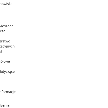
nowiska.
wieszone
zcze
terstwo
kacyjnych,
st
egółowe
dotyczące
informacje
łcenia