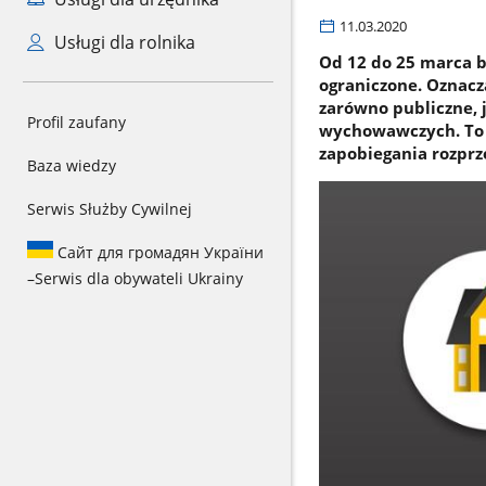
11.03.2020
Usługi dla rolnika
Od 12 do 25 marca b
ograniczone. Oznacza
zarówno publiczne, 
Profil zaufany
wychowawczych. To d
zapobiegania rozprz
Baza wiedzy
Serwis Służby Cywilnej
Сайт для громадян України
–
Serwis dla obywateli Ukrainy