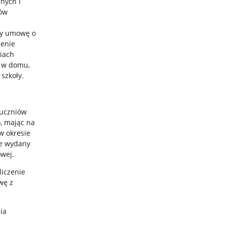
nych i
iów
cy umowę o
zenie
niach
e w domu,
szkoły.
 uczniów
, mając na
w okresie
ie wydany
owej.
liczenie
wę z
ia