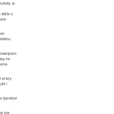
szkoły, w
 i MEN o
stem
lom
odeksu
obowiązani
ają na
wania
i pracy
jak i
To dyrektor
ie nie