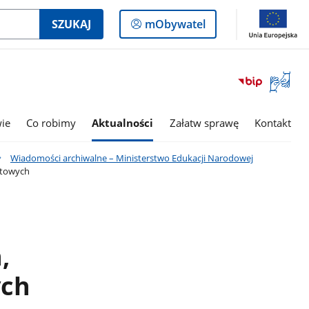
Logowanie
SZUKAJ
mObywatel
do
panelu
Otwórz
okno
z
tłumac
wie
Co robimy
Aktualności
Załatw sprawę
Kontakt
języka
migowe
Wiadomości archiwalne – Ministerstwo Edukacji Narodowej
atowych
,
ych