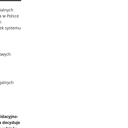
ialnych
a w Polsce
i
tek systemu
towych
jalnych
idacyjno-
a decyduje