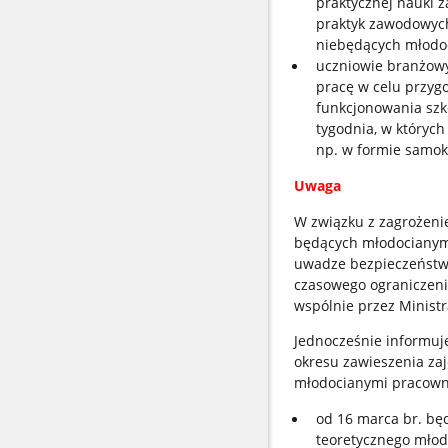
praktycznej nauki z
praktyk zawodowych
niebędących młodo
uczniowie branżowy
pracę w celu przyg
funkcjonowania szko
tygodnia, w których
np. w formie samok
Uwaga
W związku z zagrożen
będących młodocianym
uwadze bezpieczeństwo
czasowego ograniczeni
wspólnie przez Ministr
Jednocześnie informuj
okresu zawieszenia zaj
młodocianymi pracowni
od 16 marca br. bę
teoretycznego mło