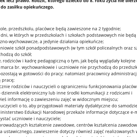
ek lecz prawo. Rodzic, którego dziecko do 8. roku życia nie bierz
 do zasiłku opiekuńczego.
zkole, przedszkolu, placówce będą zawieszone na 2 tygodnie;
o dni, w których w przedszkolach i szkołach podstawowych nie będ
czno-wychowawcze, a jedynie działania opiekuńcze;
zniowie szkół ponadpodstawowych (w tym szkół policealnych oraz sz
chodzą do szkół;
 rodziców i kadrę pedagogiczną o tym, jak będą wyglądały kolejne 
 marca br. wychowankowie i uczniowie nie przychodzą do przedszko
pozostają w gotowości do pracy; natomiast pracownicy administracji
 pracę;
znie rodziców i nauczycieli o ograniczeniu funkcjonowania placów
 dziennik elektroniczny lub inne środki komunikacji z rodzicami i
ieś informację o zawieszeniu zajęć w widocznym miejscu;
czycieli o to, aby przygotowali materiały dydaktyczne do samodzie
nisterstwo Edukacji Narodowej przekaże informacje dotyczące e-m
ystać uczniowie i nauczyciele;
prowadzących kształcenie zawodowe, centrów kształcenia zawodow
ia ustawicznego, zawieszenie dotyczy również zajęć realizowanych