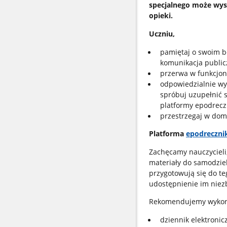
specjalnego może wyst
opieki.
Uczniu,
pamiętaj o swoim be
komunikacja publicz
przerwa w funkcjon
odpowiedzialnie wyk
spróbuj uzupełnić 
platformy epodrecz
przestrzegaj w dom
Platforma
epodrecznik
Zachęcamy nauczycieli,
materiały do samodziel
przygotowują się do t
udostępnienie im nie
Rekomendujemy wykorz
dziennik elektronic