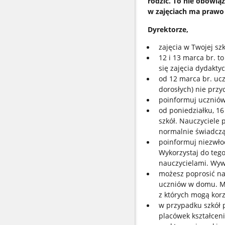
rodzic. To nie obowiąz
w zajęciach ma prawo
Dyrektorze,
zajęcia w Twojej s
12 i 13 marca br. t
się zajęcia dydakty
od 12 marca br. uc
dorosłych) nie przy
poinformuj uczniów,
od poniedziałku, 16
szkół. Nauczyciele 
normalnie świadczą
poinformuj niezwłoc
Wykorzystaj do tego
nauczycielami. Wyw
możesz poprosić nau
uczniów w domu. Mi
z których mogą korz
w przypadku szkół 
placówek kształcen