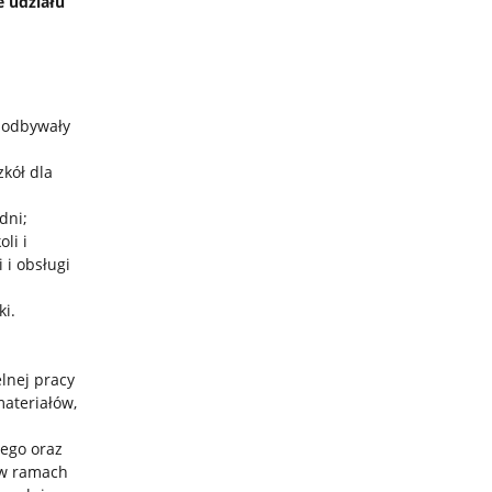
e udziału
ą odbywały
kół dla
dni;
li i
 i obsługi
ki.
lnej pracy
ateriałów,
ego oraz
 w ramach