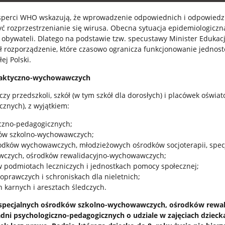
 eksperci WHO wskazują, że wprowadzenie odpowiednich i odpowiedz
ć rozprzestrzenianie się wirusa. Obecna sytuacja epidemiologiczn
obywateli. Dlatego na podstawie tzw. specustawy Minister Edukacj
 rozporządzenie, które czasowo ogranicza funkcjonowanie jednos
ej Polski.
ydaktyczno-wychowawczych
czy przedszkoli, szkół
(w tym szkół dla dorosłych)
i placówek oświa
icznych), z wyjątkiem:
czno-pedagogicznych;
ków szkolno-wychowawczych;
dków wychowawczych, młodzieżowych ośrodków socjoterapii, spec
czych, ośrodków rewalidacyjno-wychowawczych;
 w podmiotach leczniczych i jednostkach pomocy społecznej;
oprawczych i schroniskach dla nieletnich;
h karnych i aresztach śledczych.
specjalnych ośrodków szkolno-wychowawczych, ośrodków rewal
ni psychologiczno-pedagogicznych o udziale w zajęciach dzieck