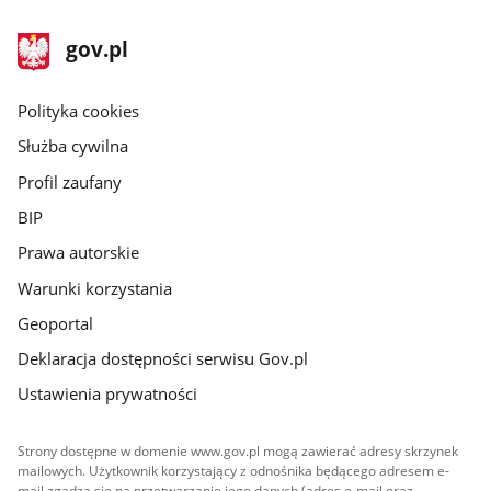
stopka
Strona
gov.pl
gov.pl
główna
gov.pl
Polityka cookies
Służba cywilna
Profil zaufany
BIP
Prawa autorskie
Warunki korzystania
Geoportal
Deklaracja dostępności serwisu Gov.pl
Ustawienia prywatności
Strony dostępne w domenie www.gov.pl mogą zawierać adresy skrzynek
mailowych. Użytkownik korzystający z odnośnika będącego adresem e-
mail zgadza się na przetwarzanie jego danych (adres e-mail oraz