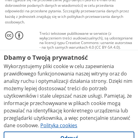
dobrowolnie podanych danych w wiadomości) w celu przesłania
odpowiedzi na przesłane pytania. Szczegóły przetwarzania danych przez
każdą z jednostek znajdują się w ich politykach przetwarzania danych
osobowych.
Treści tekstowe publikowane w serwisie (z
wyłączeniem treści audiowizualnych), są udostępniane
na licencji typu Creative Commons: uznanie autorstwa
- na tych samych warunkach 4.0 (CC BY-SA 4.0).
Materiały audiowizualne, w tym zdjęcia, materiały
Dbamy o Twoją prywatność
audio i wideo, są udostępniane na licencji typu
Creative Commons: uznanie autorstwa użycie
Wykorzystujemy pliki cookie w celu zapewnienia
niekomercyjne - bez utworów zależnych 4.0 (CC BY-
NC-ND 4.0), o ile nie jest to stwierdzone inaczej.
prawidłowego funkcjonowania naszej witryny oraz do
analizy ruchu i optymalizacji działania strony. Dzięki nim
możemy lepiej dostosować treści do potrzeb
użytkowników i stale ulepszać nasze usługi. Pamiętaj, że
informacje przechowywane w plikach cookie mogą
pozwalać na identyfikację konkretnego urządzenia lub
przeglądarki użytkownika, a więc potencjalnie stanowić
dane osobowe.
Polityka cookies