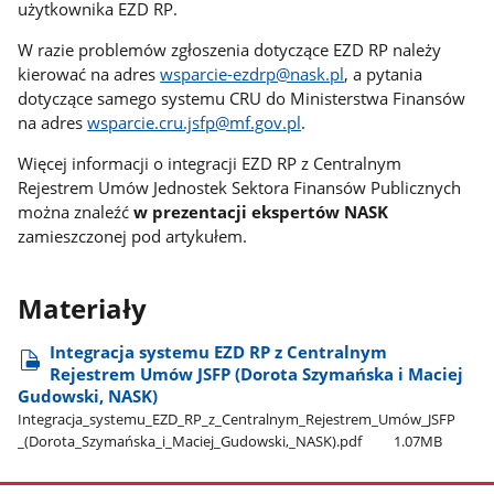
użytkownika EZD RP.
W razie problemów zgłoszenia dotyczące EZD RP należy
kierować na adres
wsparcie-ezdrp@nask.pl
, a pytania
dotyczące samego systemu CRU do Ministerstwa Finansów
na adres
wsparcie.cru.jsfp@mf.gov.pl
.
Więcej informacji o integracji EZD RP z Centralnym
Rejestrem Umów Jednostek Sektora Finansów Publicznych
można znaleźć
w prezentacji ekspertów NASK
zamieszczonej pod artykułem.
Materiały
Integracja systemu EZD RP z Centralnym
Rejestrem Umów JSFP (Dorota Szymańska i Maciej
Gudowski, NASK)
Integracja​_systemu​_EZD​_RP​_z​_Centralnym​_Rejestrem​_Umów​_JSFP​
_(Dorota​_Szymańska​_i​_Maciej​_Gudowski,​_NASK).pdf
1.07MB