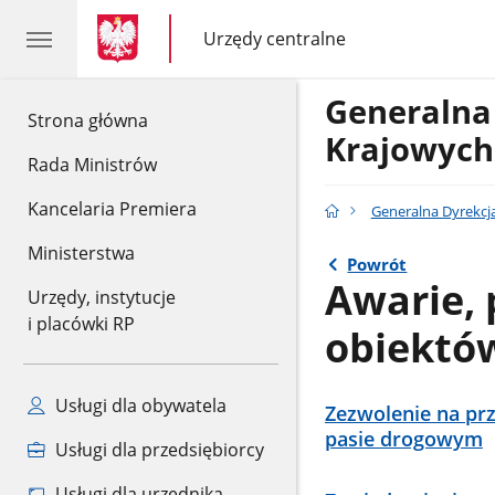
gov.pl
gov.pl
Urzędy centralne
gov.pl
Urzędy
centralne
Generalna
gov.pl
Strona główna
Krajowych
Rada Ministrów
Kancelaria Premiera
Generalna Dyrekcj
Ministerstwa
Powrót
Awarie,
Urzędy, instytucje
i placówki RP
obiektó
Usługi dla obywatela
Zezwolenie na pr
pasie drogowym
Usługi dla przedsiębiorcy
Usługi dla urzędnika