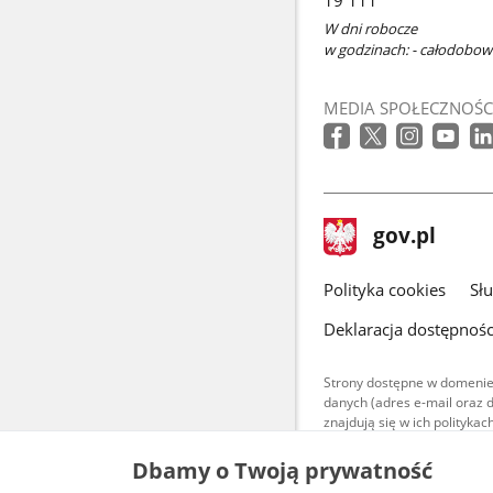
19 111
W dni robocze
w godzinach: - całodobo
MEDIA SPOŁECZNOŚC
stopka
Strona
gov.pl
gov.pl
główna
gov.pl
Polityka cookies
Sł
Deklaracja dostępnośc
Strony dostępne w domenie
danych (adres e-mail oraz 
znajdują się w ich polityk
Treści teksto
Dbamy o Twoją prywatność
udostępniane