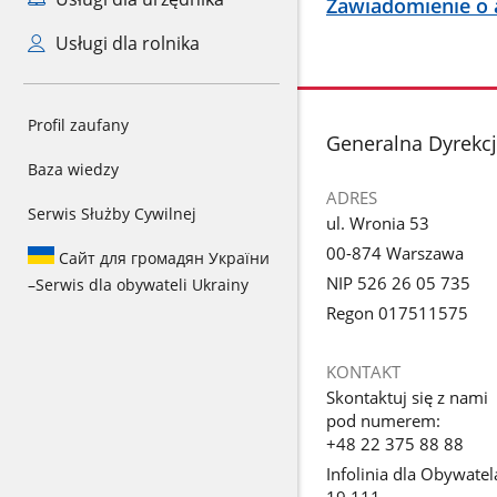
Zawiadomienie o 
Usługi dla rolnika
Profil zaufany
stopka
Generalna Dyrekcj
Baza wiedzy
ADRES
Serwis Służby Cywilnej
ul. Wronia 53
00-874 Warszawa
Сайт для громадян України
NIP 526 26 05 735
–
Serwis dla obywateli Ukrainy
Regon 017511575
KONTAKT
Skontaktuj się z nami
pod numerem:
+48 22 375 88 88
Infolinia dla Obywatel