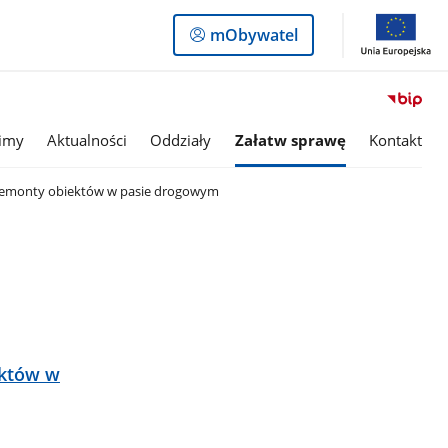
Logowanie
mObywatel
do
panelu
imy
Aktualności
Oddziały
Załatw sprawę
Kontakt
remonty obiektów w pasie drogowym
ektów w