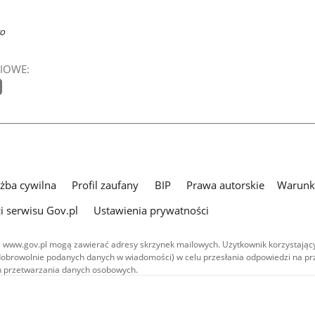
wo
IOWE:
użba cywilna
Profil zaufany
BIP
Prawa autorskie
Warunki
i serwisu Gov.pl
Ustawienia prywatności
 www.gov.pl mogą zawierać adresy skrzynek mailowych. Użytkownik korzystający
dobrowolnie podanych danych w wiadomości) w celu przesłania odpowiedzi na prz
ach przetwarzania danych osobowych.
we publikowane w serwisie (z wyłączeniem treści audiowizualnych), są
 na licencji typu Creative Commons: uznanie autorstwa - na tych samych