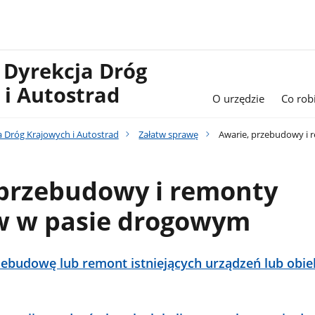
 Dyrekcja Dróg
 i Autostrad
O urzędzie
Co rob
a Dróg Krajowych i Autostrad
Załatw sprawę
Awarie, przebudowy i 
 przebudowy i remonty
w w pasie drogowym
zebudowę lub remont istniejących urządzeń lub obi