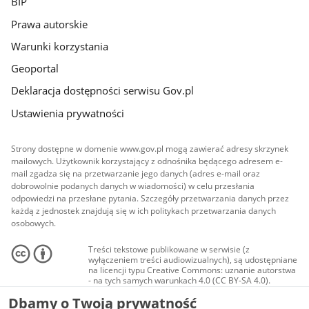
BIP
Prawa autorskie
Warunki korzystania
Geoportal
Deklaracja dostępności serwisu Gov.pl
Ustawienia prywatności
Strony dostępne w domenie www.gov.pl mogą zawierać adresy skrzynek
mailowych. Użytkownik korzystający z odnośnika będącego adresem e-
mail zgadza się na przetwarzanie jego danych (adres e-mail oraz
dobrowolnie podanych danych w wiadomości) w celu przesłania
odpowiedzi na przesłane pytania. Szczegóły przetwarzania danych przez
każdą z jednostek znajdują się w ich politykach przetwarzania danych
osobowych.
Treści tekstowe publikowane w serwisie (z
wyłączeniem treści audiowizualnych), są udostępniane
na licencji typu Creative Commons: uznanie autorstwa
- na tych samych warunkach 4.0 (CC BY-SA 4.0).
Materiały audiowizualne, w tym zdjęcia, materiały
Dbamy o Twoją prywatność
audio i wideo, są udostępniane na licencji typu