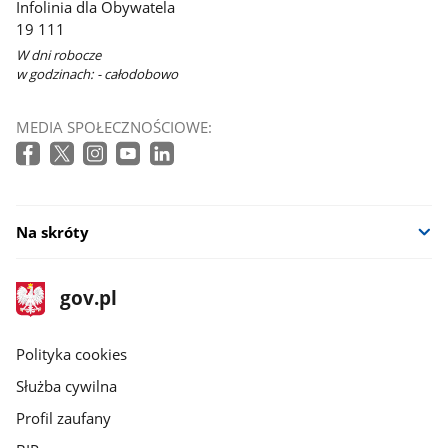
Infolinia dla Obywatela
19 111
W dni robocze
w godzinach: - całodobowo
MEDIA SPOŁECZNOŚCIOWE:
Na skróty
stopka
Strona
gov.pl
gov.pl
główna
gov.pl
Polityka cookies
Służba cywilna
Profil zaufany