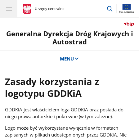
przejdź
gov.pl
Urzędy centralne
gov.pl
Urzędy
do
centralne
wyszukiwar
Generalna Dyrekcja Dróg Krajowych i
Autostrad
MENU
Zasady korzystania z
logotypu GDDKiA
GDDKiA jest właścicielem loga GDDKiA oraz posiada do
niego prawa autorskie i pokrewne (w tym zależne).
Logo może być wykorzystane wyłącznie w formatach
zapisanych w plikach udostępnionych przez GDDKiA. Nie