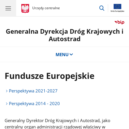
przejdź
gov.pl
Urzędy centralne
gov.pl
Urzędy
do
centralne
wyszukiwar
Generalna Dyrekcja Dróg Krajowych i
Autostrad
MENU
Fundusze Europejskie
Perspektywa 2021-2027
Perspektywa 2014 - 2020
Generalny Dyrektor Dróg Krajowych i Autostrad, jako
centralny organ administracji rządowej właściwy w