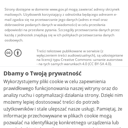
Strony dostępne w domenie www.gov.pl mogą zawierać adresy skrzynek
mailowych. Użytkownik korzystający z odnośnika będącego adresem e-
mail zgadza się na przetwarzanie jego danych (adres e-mail oraz
dobrowolnie podanych danych w wiadomości) w celu przesłania
odpowiedzi na przesłane pytania. Szczegóły przetwarzania danych przez
każdą z jednostek znajdują się w ich politykach przetwarzania danych
osobowych.
Treści tekstowe publikowane w serwisie (z
wyłączeniem treści audiowizualnych), są udostępniane
na licencji typu Creative Commons: uznanie autorstwa
- na tych samych warunkach 4.0 (CC BY-SA 4.0).
Materiały audiowizualne, w tym zdjęcia, materiały
Dbamy o Twoją prywatność
audio i wideo, są udostępniane na licencji typu
Creative Commons: uznanie autorstwa użycie
Wykorzystujemy pliki cookie w celu zapewnienia
niekomercyjne - bez utworów zależnych 4.0 (CC BY-
NC-ND 4.0), o ile nie jest to stwierdzone inaczej.
prawidłowego funkcjonowania naszej witryny oraz do
analizy ruchu i optymalizacji działania strony. Dzięki nim
możemy lepiej dostosować treści do potrzeb
użytkowników i stale ulepszać nasze usługi. Pamiętaj, że
informacje przechowywane w plikach cookie mogą
pozwalać na identyfikację konkretnego urządzenia lub