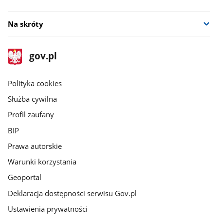
Na skróty
stopka
Strona
gov.pl
gov.pl
główna
gov.pl
Polityka cookies
Służba cywilna
Profil zaufany
BIP
Prawa autorskie
Warunki korzystania
Geoportal
Deklaracja dostępności serwisu Gov.pl
Ustawienia prywatności