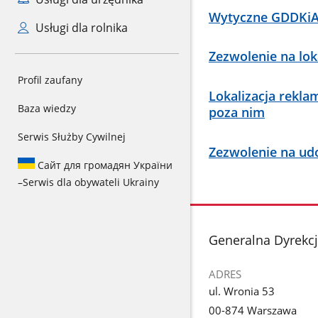
Wytyczne GDDKiA 
Usługi dla rolnika
Zezwolenie na lo
Profil zaufany
Lokalizacja rekl
Baza wiedzy
poza nim
Serwis Służby Cywilnej
Zezwolenie na ud
Сайт для громадян України
–
Serwis dla obywateli Ukrainy
stopka
Generalna Dyrekcj
ADRES
ul. Wronia 53
00-874 Warszawa