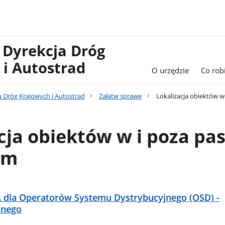
 Dyrekcja Dróg
 i Autostrad
O urzędzie
Co rob
a Dróg Krajowych i Autostrad
Załatw sprawę
Lokalizacja obiektów 
cja obiektów w i poza p
ym
dla Operatorów Systemu Dystrybucyjnego (OSD) -
znego