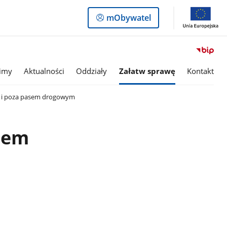
Logowanie
mObywatel
do
panelu
imy
Aktualności
Oddziały
Załatw sprawę
Kontakt
w i poza pasem drogowym
asem