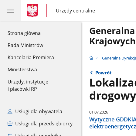
gov.pl
gov.pl
Urzędy centralne
gov.pl
Urzędy
centralne
Generalna
gov.pl
Strona główna
Krajowych
Rada Ministrów
Kancelaria Premiera
Generalna Dyrekcj
Ministerstwa
Powrót
Lokaliza
Urzędy, instytucje
i placówki RP
drogow
Usługi dla obywatela
01.07.2026
Wytyczne GDDKiA 
Usługi dla przedsiębiorcy
elektroenergetyc
Usługi dla urzędnika