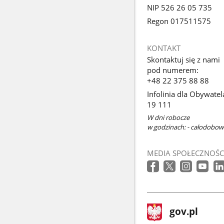
NIP 526 26 05 735
Regon 017511575
KONTAKT
Skontaktuj się z nami
pod numerem:
+48 22 375 88 88
Infolinia dla Obywatel
19 111
W dni robocze
w godzinach: - całodobo
MEDIA SPOŁECZNOŚC
stopka
Strona
gov.pl
gov.pl
główna