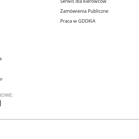
Serwis dla kierowców
Zamówienia Publiczne
Praca w GDDKiA
a
wo
IOWE: