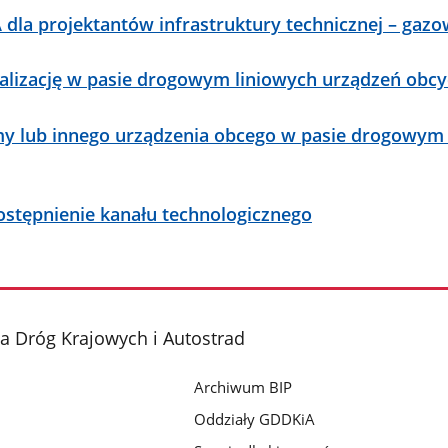
dla projektantów infrastruktury technicznej – gazo
kalizację w pasie drogowym liniowych urządzeń obc
amy lub innego urządzenia obcego w pasie drogowym
ostępnienie kanału technologicznego
a Dróg Krajowych i Autostrad
Archiwum BIP
Oddziały GDDKiA