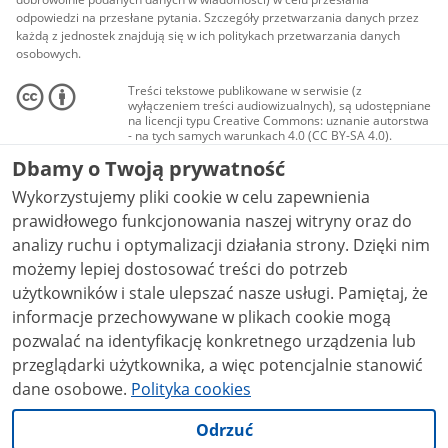
odpowiedzi na przesłane pytania. Szczegóły przetwarzania danych przez
każdą z jednostek znajdują się w ich politykach przetwarzania danych
osobowych.
Treści tekstowe publikowane w serwisie (z
wyłączeniem treści audiowizualnych), są udostępniane
na licencji typu Creative Commons: uznanie autorstwa
- na tych samych warunkach 4.0 (CC BY-SA 4.0).
Materiały audiowizualne, w tym zdjęcia, materiały
Dbamy o Twoją prywatność
audio i wideo, są udostępniane na licencji typu
Creative Commons: uznanie autorstwa użycie
Wykorzystujemy pliki cookie w celu zapewnienia
niekomercyjne - bez utworów zależnych 4.0 (CC BY-
NC-ND 4.0), o ile nie jest to stwierdzone inaczej.
prawidłowego funkcjonowania naszej witryny oraz do
analizy ruchu i optymalizacji działania strony. Dzięki nim
możemy lepiej dostosować treści do potrzeb
użytkowników i stale ulepszać nasze usługi. Pamiętaj, że
informacje przechowywane w plikach cookie mogą
pozwalać na identyfikację konkretnego urządzenia lub
przeglądarki użytkownika, a więc potencjalnie stanowić
dane osobowe.
Polityka cookies
Odrzuć