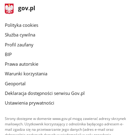
stopka
Strona
gov.pl
gov.pl
główna
gov.pl
Polityka cookies
Służba cywilna
Profil zaufany
BIP
Prawa autorskie
Warunki korzystania
Geoportal
Deklaracja dostępności serwisu Gov.pl
Ustawienia prywatności
Strony dostępne w domenie www.gov.pl mogą zawierać adresy skrzynek
mailowych. Użytkownik korzystający z odnośnika będącego adresem e-
mail zgadza się na przetwarzanie jego danych (adres e-mail oraz
dobrowolnie podanych danych w wiadomości) w celu przesłania