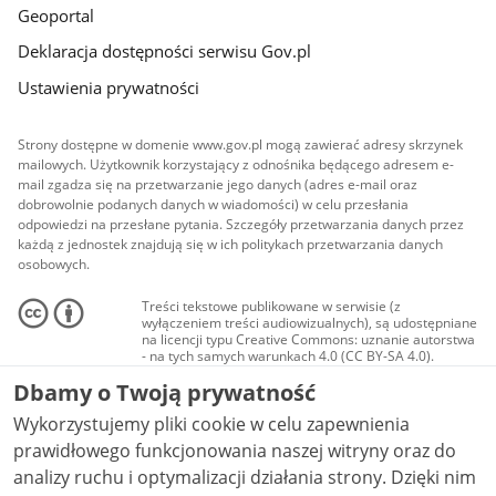
Geoportal
Deklaracja dostępności serwisu Gov.pl
Ustawienia prywatności
Strony dostępne w domenie www.gov.pl mogą zawierać adresy skrzynek
mailowych. Użytkownik korzystający z odnośnika będącego adresem e-
mail zgadza się na przetwarzanie jego danych (adres e-mail oraz
dobrowolnie podanych danych w wiadomości) w celu przesłania
odpowiedzi na przesłane pytania. Szczegóły przetwarzania danych przez
każdą z jednostek znajdują się w ich politykach przetwarzania danych
osobowych.
Treści tekstowe publikowane w serwisie (z
wyłączeniem treści audiowizualnych), są udostępniane
na licencji typu Creative Commons: uznanie autorstwa
- na tych samych warunkach 4.0 (CC BY-SA 4.0).
Materiały audiowizualne, w tym zdjęcia, materiały
Dbamy o Twoją prywatność
audio i wideo, są udostępniane na licencji typu
Creative Commons: uznanie autorstwa użycie
Wykorzystujemy pliki cookie w celu zapewnienia
niekomercyjne - bez utworów zależnych 4.0 (CC BY-
NC-ND 4.0), o ile nie jest to stwierdzone inaczej.
prawidłowego funkcjonowania naszej witryny oraz do
analizy ruchu i optymalizacji działania strony. Dzięki nim