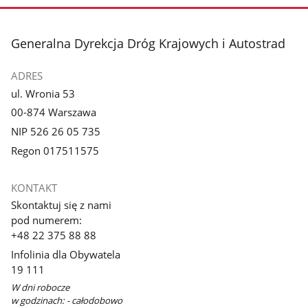
stopka
Generalna Dyrekcja Dróg Krajowych i Autostrad
ADRES
ul. Wronia 53
00-874 Warszawa
NIP 526 26 05 735
Regon 017511575
KONTAKT
Skontaktuj się z nami
pod numerem:
+48 22 375 88 88
Infolinia dla Obywatela
19 111
W dni robocze
w godzinach: - całodobowo