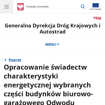
przejdź
gov.pl
Urzędy centralne
gov.pl
Urzędy
do
centralne
wyszukiwar
Generalna Dyrekcja Dróg Krajowych i
Autostrad
MENU
Powrót
Opracowanie świadectw
charakterystyki
energetycznej wybranych
części budynków biurowo-
garażowego Odwodu