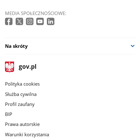
MEDIA SPOŁECZNOŚCIOWE:
Na skróty
stopka
Strona
gov.pl
gov.pl
główna
gov.pl
Polityka cookies
Służba cywilna
Profil zaufany
BIP
Prawa autorskie
Warunki korzystania