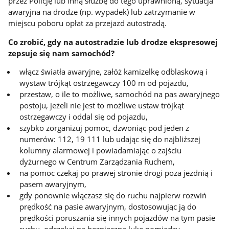
przez Policję lub inną służbę do tego uprawnioną, sytuacja
awaryjna na drodze (np. wypadek) lub zatrzymanie w
miejscu poboru opłat za przejazd autostradą.
Co zrobić, gdy na autostradzie lub drodze ekspresowej
zepsuje się nam samochód?
włącz światła awaryjne, załóż kamizelkę odblaskową i
wystaw trójkąt ostrzegawczy 100 m od pojazdu,
przestaw, o ile to możliwe, samochód na pas awaryjnego
postoju, jeżeli nie jest to możliwe ustaw trójkąt
ostrzegawczy i oddal się od pojazdu,
szybko zorganizuj pomoc, dzwoniąc pod jeden z
numerów: 112, 19 111 lub udając się do najbliższej
kolumny alarmowej i powiadamiając o zajściu
dyżurnego w Centrum Zarządzania Ruchem,
na pomoc czekaj po prawej stronie drogi poza jezdnią i
pasem awaryjnym,
gdy ponownie włączasz się do ruchu najpierw rozwiń
prędkość na pasie awaryjnym, dostosowując ją do
prędkości poruszania się innych pojazdów na tym pasie