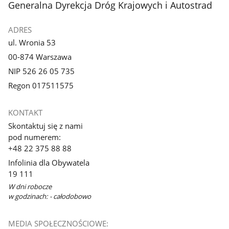
stopka
Generalna Dyrekcja Dróg Krajowych i Autostrad
galerii.
galerii.
ADRES
ul. Wronia 53
00-874 Warszawa
NIP 526 26 05 735
Regon 017511575
KONTAKT
Skontaktuj się z nami
pod numerem:
+48 22 375 88 88
Infolinia dla Obywatela
19 111
W dni robocze
w godzinach: - całodobowo
MEDIA SPOŁECZNOŚCIOWE: