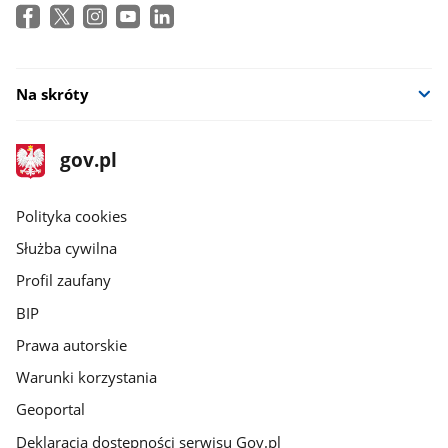
Na skróty
stopka
Strona
gov.pl
gov.pl
główna
gov.pl
Polityka cookies
Służba cywilna
Profil zaufany
BIP
Prawa autorskie
Warunki korzystania
Geoportal
Deklaracja dostępności serwisu Gov.pl