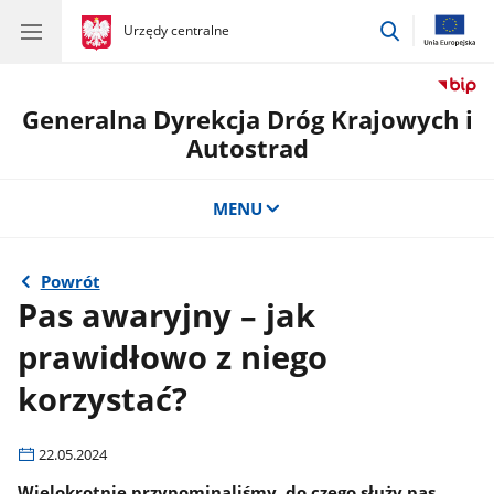
przejdź
gov.pl
Urzędy centralne
gov.pl
Urzędy
do
centralne
wyszukiwar
Generalna Dyrekcja Dróg Krajowych i
Autostrad
MENU
Powrót
Pas awaryjny – jak
prawidłowo z niego
korzystać?
22.05.2024
Wielokrotnie przypominaliśmy, do czego służy pas