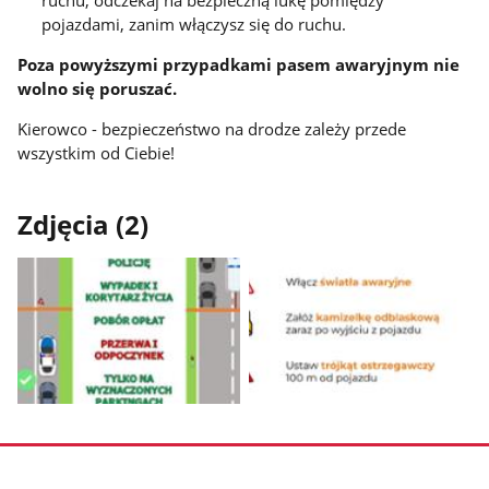
ruchu, odczekaj na bezpieczną lukę pomiędzy
pojazdami, zanim włączysz się do ruchu.
Poza powyższymi przypadkami pasem awaryjnym nie
wolno się poruszać.
Kierowco - bezpieczeństwo na drodze zależy przede
wszystkim od Ciebie!
Zdjęcia (2)
Pokaż
Pokaż
zdjęcie
zdjęcie
1
2
z
z