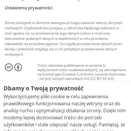
Ustawienia prywatności
Strony dostępne w domenie www.gov.pl mogą zawierać adresy skrzynek
mailowych. Użytkownik korzystający z odnośnika będącego adresem e-
mail zgadza się na przetwarzanie jego danych (adres e-mail oraz
dobrowolnie podanych danych w wiadomości) w celu przesłania
odpowiedzi na przesłane pytania. Szczegóły przetwarzania danych przez
każdą z jednostek znajdują się w ich politykach przetwarzania danych
osobowych.
Treści tekstowe publikowane w serwisie (z
wyłączeniem treści audiowizualnych), są udostępniane
na licencji typu Creative Commons: uznanie autorstwa
- na tych samych warunkach 4.0 (CC BY-SA 4.0).
Materiały audiowizualne, w tym zdjęcia, materiały
Dbamy o Twoją prywatność
audio i wideo, są udostępniane na licencji typu
Creative Commons: uznanie autorstwa użycie
Wykorzystujemy pliki cookie w celu zapewnienia
niekomercyjne - bez utworów zależnych 4.0 (CC BY-
NC-ND 4.0), o ile nie jest to stwierdzone inaczej.
prawidłowego funkcjonowania naszej witryny oraz do
analizy ruchu i optymalizacji działania strony. Dzięki nim
możemy lepiej dostosować treści do potrzeb
użytkowników i stale ulepszać nasze usługi. Pamiętaj, że