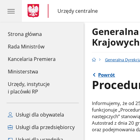
gov.pl
gov.pl
Urzędy centralne
gov.pl
Urzędy
centralne
Generalna
gov.pl
Strona główna
Krajowych
Rada Ministrów
Kancelaria Premiera
Generalna Dyrekcj
Ministerstwa
Powrót
Procedu
Urzędy, instytucje
i placówki RP
Informujemy, że od 25
funkcjonuje „Procedu
Usługi dla obywatela
następczych” stanowią
Autostrad z dnia 20 
Usługi dla przedsiębiorcy
oraz podejmowania dzi
Usługi dla urzędnika