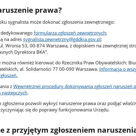
naruszenie prawa?
oku sygnalista może dokonać zgłoszenia zewnętrznego:
m dedykowanego
formularza zgłoszeń zewnętrznych
;
ną na adres
sygnalista.zewnetrzny@gddkia.gov.pl
;
 ul. Wronia 53, 00-874 Warszawa, z dopiskiem na zewnętrznej str
asnych Dyrektora BKA”.
e można również kierować do Rzecznika Praw Obywatelskich: Biu
elskich, al. Solidarności 77 00-090 Warszawa.
Informacja o wsz
głoszeń.
ania z
Wewnętrznej procedury dokonywania zgłoszeń naruszeń p
 następczych
.
o zgłoszenia pozwoli wykryć naruszenie prawa oraz podjąć właśc
przyczyniając się do poprawy funkcjonowania Urzędu.
e z przyjętym zgłoszeniem naruszeni