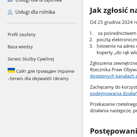
Jak zgłosić 
Usługi dla rolnika
Od 25 grudnia 2024 r
za pośrednictwe
Profil zaufany
pocztą elektronicz
listownie na adres
Baza wiedzy
koperty „do rąk wł
Serwis Służby Cywilnej
Zgłoszenia zewnętrzn
Rzecznika Praw Obywat
Сайт для громадян України
dostępnych kanałach z
–
Serwis dla obywateli Ukrainy
Zachęcamy do korzyst
podejmowania działań
Przekazanie rzetelneg
działania następcze, 
Postępowani