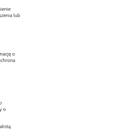
ienie
szenia lub
rmację o
ochrona
a
o
y o
listą