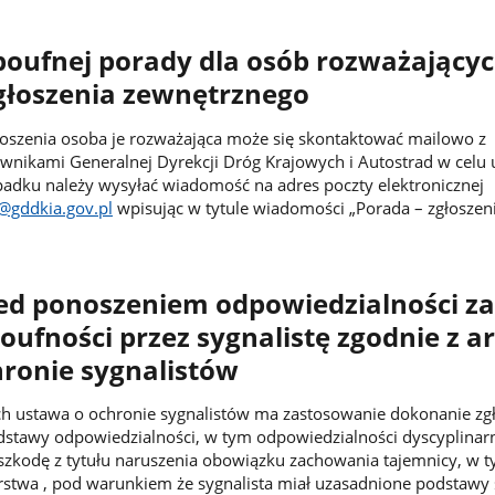
poufnej porady dla osób rozważający
głoszenia zewnętrznego
oszenia osoba je rozważająca może się skontaktować mailowo z
nikami Generalnej Dyrekcji Dróg Krajowych i Autostrad w celu 
adku należy wysyłać wiadomość na adres poczty elektronicznej
@gddkia.gov.pl
wpisując w tytule wiadomości „Porada – zgłoszen
ed ponoszeniem odpowiedzialności za
oufności przez sygnalistę zgodnie z ar
ronie sygnalistów
ch ustawa o ochronie sygnalistów ma zastosowanie dokonanie zg
stawy odpowiedzialności, w tym odpowiedzialności dyscyplinarn
szkodę z tytułu naruszenia obowiązku zachowania tajemnicy, w 
rstwa , pod warunkiem że sygnalista miał uzasadnione podstawy s