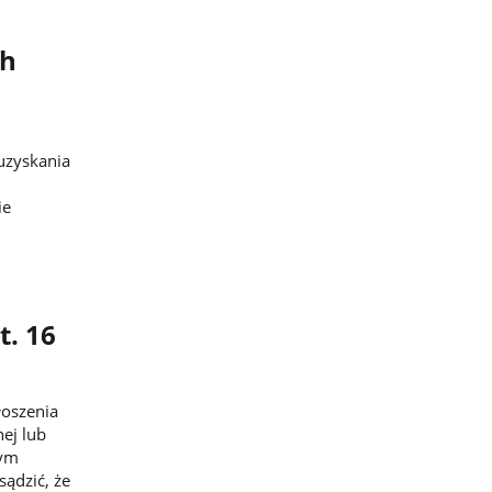
ch
uzyskania
ie
t. 16
łoszenia
ej lub
tym
ądzić, że