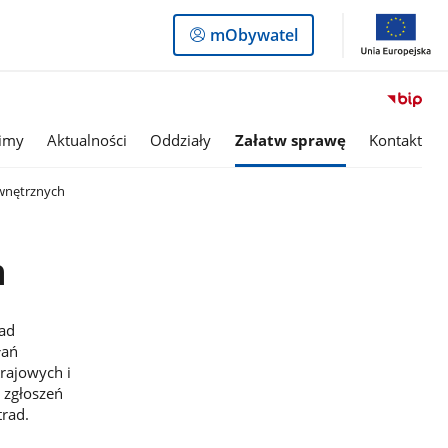
Logowanie
mObywatel
do
panelu
imy
Aktualności
Oddziały
Załatw sprawę
Kontakt
wnętrznych
h
rad
łań
rajowych i
 zgłoszeń
rad.