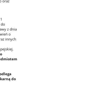
o oraz
11
 do
awy z dnia
ówień o
raz innych
ejskiej.
 o
rzedmiotem
podlega
 karną do