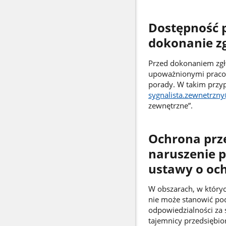
Dostępność 
dokonanie z
Przed dokonaniem zgł
upoważnionymi pracow
porady. W takim przyp
sygnalista.zewnetrzny
zewnętrzne”.
Ochrona prz
naruszenie p
ustawy o och
W obszarach, w który
nie może stanowić pod
odpowiedzialności za 
tajemnicy przedsiębio