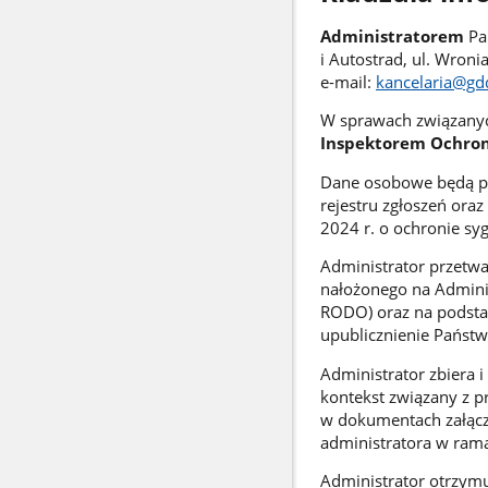
Administratorem
Pa
i Autostrad, ul. Wroni
e-mail:
kancelaria@gdd
W sprawach związanyc
Inspektorem Ochro
Dane osobowe będą p
rejestru zgłoszeń ora
2024 r. o ochronie syg
Administrator przetw
nałożonego na Administ
RODO) oraz na podstaw
upublicznienie Państw
Administrator zbiera 
kontekst związany z p
w dokumentach załącz
administratora w rama
Administrator otrzym