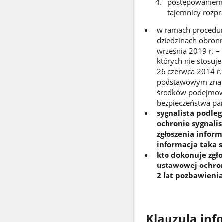
postępowaniem 
tajemnicy rozp
w ramach procedur
dziedzinach obronn
września 2019 r. –
których nie stosuj
26 czerwca 2014 r
podstawowym znacze
środków podejmowa
bezpieczeństwa pań
sygnalista podleg
ochronie sygnali
zgłoszenia infor
informacja taka 
kto dokonuje zgł
ustawowej ochron
2 lat pozbawienia
Klauzula in