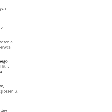
wych
 z
adzenia
zerwca
nego
lit. c
na
ko,
głoszeniu,
ntów