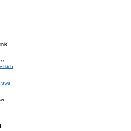
onie
ro
ystkich
rawa i
iwe
a