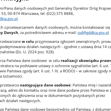
ni/Pana danych osobowych jest Generalny Dyrektor Dróg Krajo
a 53, 00-874 Warszawa, tel. (022) 375 8888,
kia.gov.pl
h z przetwarzaniem danych osobowych, można kontaktować się
ny Danych
, za pośrednictwem adresu e-mail:
iod@gddkia.gov.pl
rzetwarzane
w celu
przyjmowania zgłoszeń zewnętrznych, prow
z podejmowania działań następczych - zgodnie z ustawą dnia 14 c
nalistów (Dz. U. 2024 poz. 928).
arza Państwa dane osobowe w celu
realizacji obowiązku praw
ratora na podstawie ustawy o ochronie sygnalistów (art. 6 ust. 1 
ie Państwa zgody (art. 6 ust. 1 lit. a RODO) – w zakresie zgody 
a tożsamości.
i przetwarza
następujące dane osobowe
: Państwa imię i nazwis
racą, adres do kontaktu oraz inne dane podane przez Państwa w z
onych do zgłoszenia oraz w dokumentach pozyskanych przez
ch działań następczych.
uje Państwa dane osobowe bezpośrednio od Państwa, z dokume