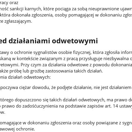
racy oraz
ość sankcji karnych, które pociąga za sobą nieuprawnione ujawn
która dokonała zgłoszenia, osoby pomagającej w dokonaniu zgło
e zgłaszającym.
ed działaniami odwetowymi
awy o ochronie sygnalistów osobie fizycznej, która zgłosiła info
skaną w kontekście związanym z pracą przysługuje niezbywalna 
wetowymi. Przy czym za działania odwetowe z powodu dokonani
także próbę lub groźbę zastosowania takich działań.
nia działań odwetowych:
poczywa ciężar dowodu, że podjęte działanie, nie jest działaniem
którego dopuszczono się takich działań odwetowych, ma prawo d
 prawo do zadośćuczynienia na podstawie zapisów art. 14 ustaw
ów.
magające w dokonaniu zgłoszenia oraz osoby powiązane z sygna
tawowej ochronie.