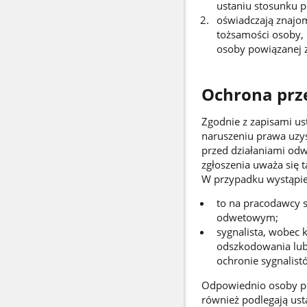
ustaniu stosunku p
oświadczają znajom
tożsamości osoby, 
osoby powiązanej z
Ochrona prz
Zgodnie z zapisami ust
naruszeniu prawa uzy
przed działaniami od
zgłoszenia uważa się 
W przypadku wystąpie
to na pracodawcy s
odwetowym;
sygnalista, wobec 
odszkodowania lub
ochronie sygnalist
Odpowiednio osoby po
również podlegają us