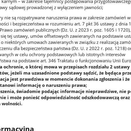
karnym – w zakresie tajemnicy postępowania przygotowawczeg
rawy sądowej prowadzonej z wyłączeniem jawności;
y nie są rozpatrywane naruszenia prawa w zakresie zamówień w
ości i bezpieczeństwa w rozumieniu art. 7 pkt 36 ustawy z dnia 
 Prawo zamówień publicznych (Dz. U. z 2023 r. poz. 1605 i 1720),
e się tej ustawy, umów offsetowych zawieranych na podstawie ust
. o niektórych umowach zawieranych w związku z realizacją zam
niu dla bezpieczeństwa państwa (Dz. U. z 2022 r. poz. 1218) o
nych w celu ochrony podstawowych lub istotnych interesów
stwa na podstawie art. 346 Traktatu o funkcjonowaniu Unii Europ
a ochronie, o której mowa w przepisach rozdziału 2 ustawy
stów, jeżeli ma uzasadnione podstawy sądzić, że będąca p
macja jest prawdziwa w momencie dokonania zgłoszenia i że
stanowi informację o naruszeniu prawa;
oszenia, świadomie podając informacje nieprawdziwe, nie 
ie i może ponieść odpowiedzialność odszkodowawczą oraz
 wolności.
formacyjna