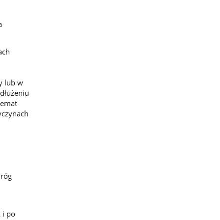
a
ach
y lub w
dłużeniu
temat
yczynach
Dróg
 i po