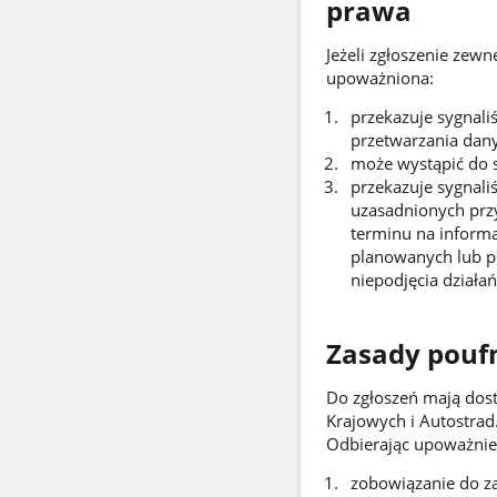
prawa
Jeżeli zgłoszenie zew
upoważniona:
przekazuje sygnali
przetwarzania dany
może wystąpić do s
przekazuje sygnali
uzasadnionych prz
terminu na informa
planowanych lub po
niepodjęcia działa
Zasady pouf
Do zgłoszeń mają dost
Krajowych i Autostrad
Odbierając upoważnie
zobowiązanie do za