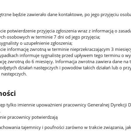
nętrzne będzie zawierało dane kontaktowe, po jego przyjęciu osob
ście potwierdzenie przyjęcia zgłoszenia wraz z informacją o zasad
ch osobowych w terminie 7 dni od jego przyjęcia;
ygnalisty o uzupełnienie zgłoszenia;
ście informację zwrotną w terminie nieprzekraczającym 3 miesięc
ypadkach informuje sygnalistę przed upływem tego terminu o wy
cję zwrotną do 6 miesięcy. Informacja zwrotna zawiera dane na 
djętych działań następczych i powodów takich działań lub o prz
ń następczych.
ności
ęp tylko imiennie upoważnieni pracownicy Generalnej Dyrekcji 
.
nie pracownicy potwierdzają
chowania tajemnicy i poufności zarówno w trakcie związania, jak