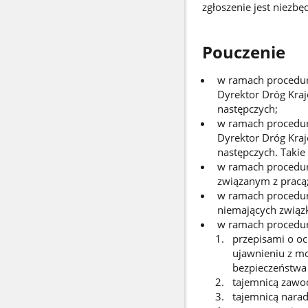
zgłoszenie jest niezb
Pouczenie
w ramach procedury
Dyrektor Dróg Kraj
następczych;
w ramach procedury
Dyrektor Dróg Kraj
następczych. Taki
w ramach procedur
związanym z pracą
w ramach procedur
niemających związ
w ramach procedury
przepisami o oc
ujawnieniu z m
bezpieczeństwa
tajemnicą zaw
tajemnicą narad