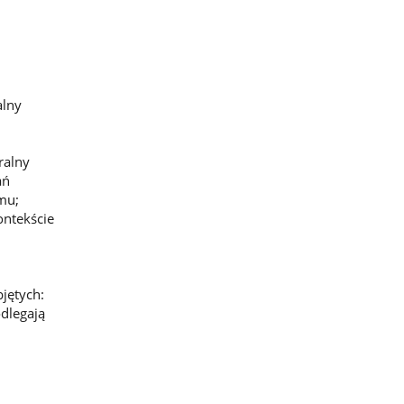
alny
ralny
ań
emu;
ontekście
jętych:
odlegają