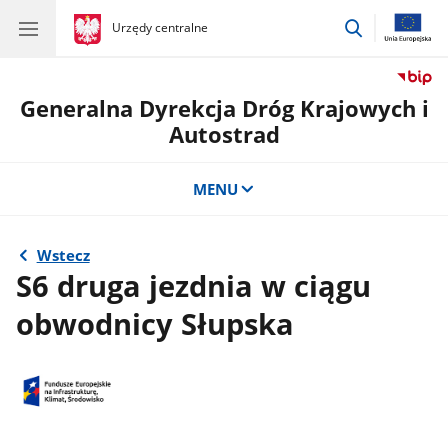
przejdź
gov.pl
Urzędy centralne
gov.pl
Urzędy
do
centralne
wyszukiwar
Generalna Dyrekcja Dróg Krajowych i
Autostrad
MENU
Wstecz
S6 druga jezdnia w ciągu
obwodnicy Słupska