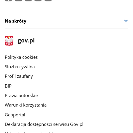
Na skróty
stopka
Strona
gov.pl
gov.pl
główna
gov.pl
Polityka cookies
Służba cywilna
Profil zaufany
BIP
Prawa autorskie
Warunki korzystania
Geoportal
Deklaracja dostępności serwisu Gov.pl