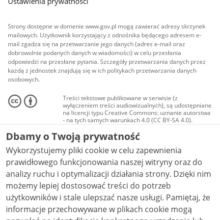
Ustawienia prywatności
Strony dostępne w domenie www.gov.pl mogą zawierać adresy skrzynek
mailowych. Użytkownik korzystający z odnośnika będącego adresem e-
mail zgadza się na przetwarzanie jego danych (adres e-mail oraz
dobrowolnie podanych danych w wiadomości) w celu przesłania
odpowiedzi na przesłane pytania. Szczegóły przetwarzania danych przez
każdą z jednostek znajdują się w ich politykach przetwarzania danych
osobowych.
Treści tekstowe publikowane w serwisie (z
wyłączeniem treści audiowizualnych), są udostępniane
na licencji typu Creative Commons: uznanie autorstwa
- na tych samych warunkach 4.0 (CC BY-SA 4.0).
Materiały audiowizualne, w tym zdjęcia, materiały
Dbamy o Twoją prywatność
audio i wideo, są udostępniane na licencji typu
Creative Commons: uznanie autorstwa użycie
Wykorzystujemy pliki cookie w celu zapewnienia
niekomercyjne - bez utworów zależnych 4.0 (CC BY-
NC-ND 4.0), o ile nie jest to stwierdzone inaczej.
prawidłowego funkcjonowania naszej witryny oraz do
analizy ruchu i optymalizacji działania strony. Dzięki nim
możemy lepiej dostosować treści do potrzeb
użytkowników i stale ulepszać nasze usługi. Pamiętaj, że
informacje przechowywane w plikach cookie mogą