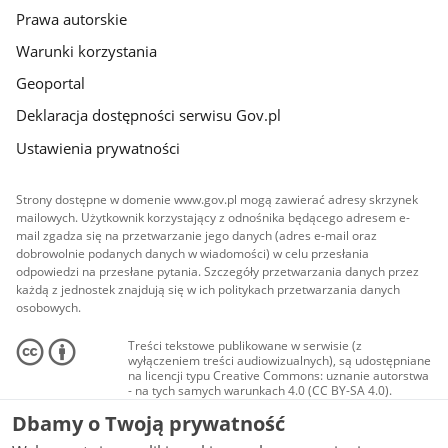
Prawa autorskie
Warunki korzystania
Geoportal
Deklaracja dostępności serwisu Gov.pl
Ustawienia prywatności
Strony dostępne w domenie www.gov.pl mogą zawierać adresy skrzynek
mailowych. Użytkownik korzystający z odnośnika będącego adresem e-
mail zgadza się na przetwarzanie jego danych (adres e-mail oraz
dobrowolnie podanych danych w wiadomości) w celu przesłania
odpowiedzi na przesłane pytania. Szczegóły przetwarzania danych przez
każdą z jednostek znajdują się w ich politykach przetwarzania danych
osobowych.
Treści tekstowe publikowane w serwisie (z
wyłączeniem treści audiowizualnych), są udostępniane
na licencji typu Creative Commons: uznanie autorstwa
- na tych samych warunkach 4.0 (CC BY-SA 4.0).
Materiały audiowizualne, w tym zdjęcia, materiały
Dbamy o Twoją prywatność
audio i wideo, są udostępniane na licencji typu
Creative Commons: uznanie autorstwa użycie