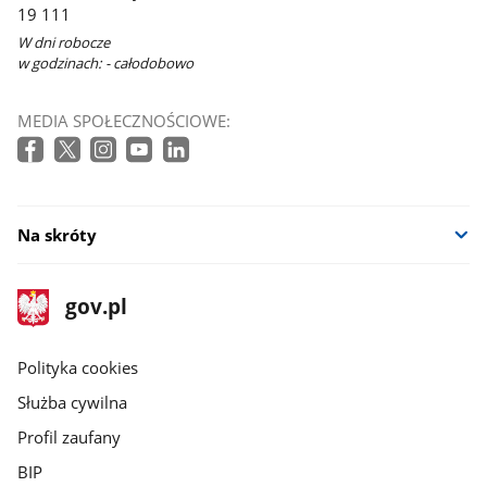
19 111
W dni robocze
w godzinach: - całodobowo
MEDIA SPOŁECZNOŚCIOWE:
Na skróty
stopka
Strona
gov.pl
gov.pl
główna
gov.pl
Polityka cookies
Służba cywilna
Profil zaufany
BIP