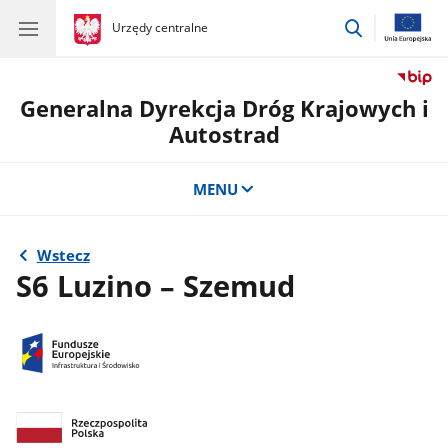
przejdź
gov.pl
Urzędy centralne
gov.pl
Urzędy
do
centralne
wyszukiwar
Generalna Dyrekcja Dróg Krajowych i
Autostrad
MENU
Wstecz
S6 Luzino – Szemud