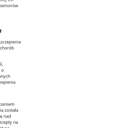
 seniorów
w
szczepienia
 chorób
9,
 o
ępnych
zepienia
czeniem
ia została
kę nad
ecepty na