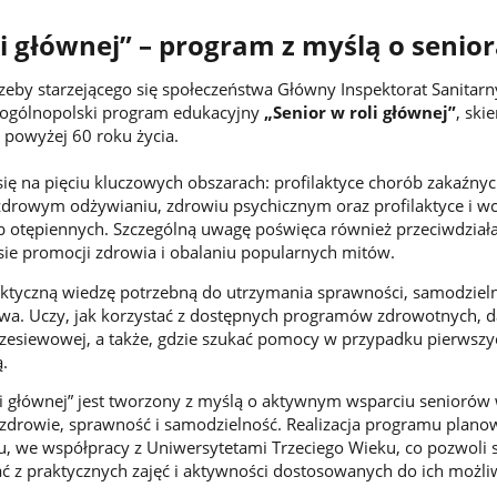
li głównej” – program z myślą o senio
eby starzejącego się społeczeństwa Główny Inspektorat Sanitarn
 ogólnopolski program edukacyjny
„Senior w roli głównej”
, ski
powyżej 60 roku życia.
ię na pięciu kluczowych obszarach: profilaktyce chorób zakaźnyc
 zdrowym odżywianiu, zdrowiu psychicznym oraz profilaktyce i 
 otępiennych. Szczególną uwagę poświęca również przeciwdział
sie promocji zdrowia i obalaniu popularnych mitów.
aktyczną wiedzę potrzebną do utrzymania sprawności, samodzieln
twa. Uczy, jak korzystać z dostępnych programów zdrowotnych,
rzesiewowej, a także, gdzie szukać pomocy w przypadku pierwszy
.
i głównej” jest tworzony z myślą o aktywnym wsparciu seniorów
drowie, sprawność i samodzielność. Realizacja programu planow
ku, we współpracy z Uniwersytetami Trzeciego Wieku, co pozwoli
ć z praktycznych zajęć i aktywności dostosowanych do ich możli