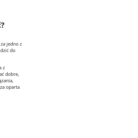
ć?
za jedno z
dzić do
a z
ać dobre,
ązania,
dza oparta