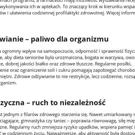
ramach programu, a farmaceuci mają możliwość wystawiania rece
i wykonywania ich w aptekach. To znaczący krok w kierunku wspa
w i ułatwienia codziennej profilaktyki zdrowotnej. Więcej inform
.
wianie – paliwo dla organizmu
 ogromny wpływ na samopoczucie, odporność i sprawność fizyc
e, aby dieta seniorów była urozmaicona, bogata w warzywa, owo
e, dobrej jakości białko oraz zdrowe tłuszcze. Regularne posiłki,
ie oraz ograniczenie soli i cukru pomagają zapobiegać chorobo
mięśni. Zdrowe odżywianie to nie restrykcje, lecz codzienne, rozs
rganizm.
zyczna – ruch to niezależność
st jednym z filarów zdrowego starzenia się. Nawet umiarkowany 
ciągające, gimnastyka czy taniec – poprawia równowagę, siłę mięś
zne. Regularny ruch zmniejsza ryzyko upadków, wspiera pamięć
ć w codziennym życiu. Najważniejsze, aby aktywność była dosto