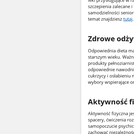
leki przysługujące w 
szczepienia zalecane 
samodzielności senioró
temat znajdziesz
tutaj
Zdrowe odży
Odpowiednia dieta ma
starszym wieku. Ważn
produkty pełnoziarnist
odpowiednie nawodnien
cukrzycy i osłabieniu 
wybory wspierające o
Aktywność fi
Aktywność fizyczna je
spacery, ćwiczenia roz
samopoczucie psychic
zachować niezależnoś