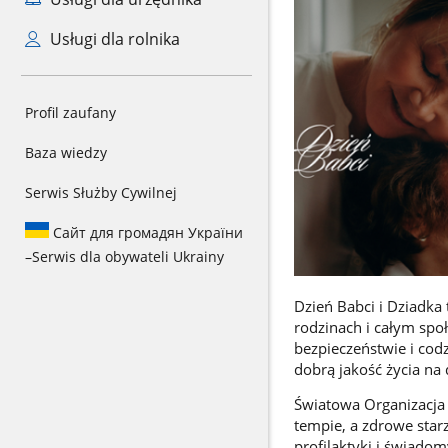
Usługi dla rolnika
Profil zaufany
Baza wiedzy
Serwis Służby Cywilnej
Сайт для громадян України
–
Serwis dla obywateli Ukrainy
Dzień Babci i Dziadka 
rodzinach i całym spo
bezpieczeństwie i co
dobrą jakość życia na d
Światowa Organizacja
tempie, a zdrowe star
profilaktyki i świado