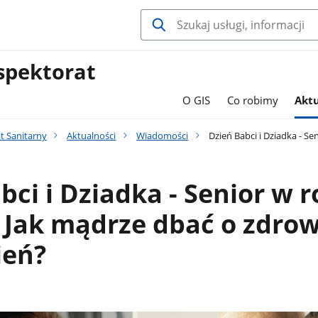
spektorat
O GIS
Co robimy
Aktu
t Sanitarny
Aktualności
Wiadomości
Dzień Babci i Dziadka - Se
bci i Dziadka - Senior w ro
 Jak mądrze dbać o zdrow
ień?