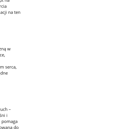
pt na
rcia
acji na ten
zną w
ce,
m serca,
ądne
ruch –
ni i
 i pomaga
sowana do