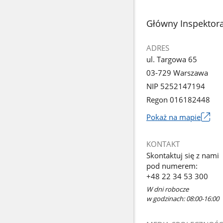
stopka
Główny Inspektora
ADRES
ul. Targowa 65
03-729 Warszawa
NIP 5252147194
Regon 016182448
Pokaż na mapie
Link
otworzy
KONTAKT
się
Skontaktuj się z nami
w
pod numerem:
nowym
+48 22 34 53 300
oknie
W dni robocze
w godzinach: 08:00-16:00