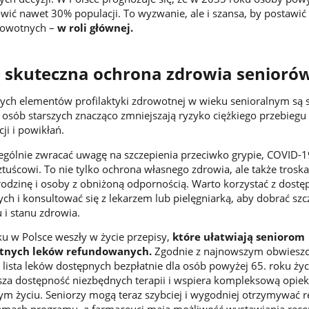
wić nawet 30% populacji. To wyzwanie, ale i szansa, by postawić
rowotnych –
w roli głównej.
– skuteczna ochrona zdrowia senioró
ych elementów profilaktyki zdrowotnej w wieku senioralnym są 
 osób starszych znacząco zmniejszają ryzyko ciężkiego przebiegu
ji i powikłań.
ególnie zwracać uwagę na szczepienia przeciwko grypie, COVID-1
ścowi. To nie tylko ochrona własnego zdrowia, ale także troska
 rodzinę i osoby z obniżoną odpornością. Warto korzystać z dost
 i konsultować się z lekarzem lub pielęgniarką, aby dobrać szc
i stanu zdrowia.
u w Polsce weszły w życie przepisy,
które ułatwiają seniorom
łatnych leków refundowanych.
Zgodnie z najnowszym obwiesz
 lista leków dostępnych bezpłatnie dla osób powyżej 65. roku życ
sza dostępność niezbędnych terapii i wspiera kompleksową opie
 życiu. Seniorzy mogą teraz szybciej i wygodniej otrzymywać r