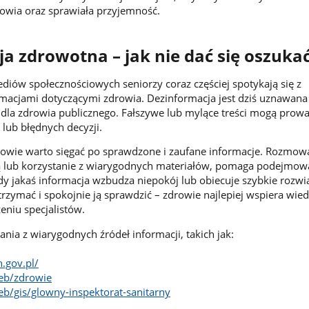
rowia oraz sprawiała przyjemność.
a zdrowotna – jak nie dać się oszuka
ediów społecznościowych seniorzy coraz częściej spotykają się z
acjami dotyczącymi zdrowia. Dezinformacja jest dziś uznawana 
la zdrowia publicznego. Fałszywe lub mylące treści mogą prowa
 lub błędnych decyzji.
rowie warto sięgać po sprawdzone i zaufane informacje. Rozmow
ką lub korzystanie z wiarygodnych materiałów, pomaga podejmow
dy jakaś informacja wzbudza niepokój lub obiecuje szybkie rozwi
trzymać i spokojnie ją sprawdzić – zdrowie najlepiej wspiera wie
eniu specjalistów.
nia z wiarygodnych źródeł informacji, takich jak:
h.gov.pl/
eb/zdrowie
b/gis/glowny-inspektorat-sanitarny