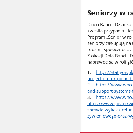
Seniorzy w 
Dzień Babci i Dziadka
kwestia przypadku, le
Program „Senior w ro
seniorzy zasługują na
rodzin i społeczności.
Z okazji Dnia Babci i
naprawdę są w roli gł
1.
https://stat.gov.p
projection-for-pola
2.
https://www.who.i
and-support-systems-
3.
https://www.who.
https://www.gov.pl/w
sprawie-wykazu-refun
zywieniowego-oraz-w