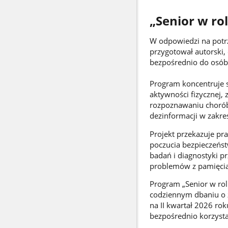
„Senior w ro
W odpowiedzi na potrz
przygotował autorski,
bezpośrednio do osób 
Program koncentruje s
aktywności fizycznej,
rozpoznawaniu chorób
dezinformacji w zakre
Projekt przekazuje pr
poczucia bezpieczeńs
badań i diagnostyki p
problemów z pamięcią
Program „Senior w rol
codziennym dbaniu o z
na II kwartał 2026 ro
bezpośrednio korzysta