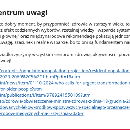
centrum uwagi
 to dobry moment, by przypomnieć: zdrowie w starszym wieku to
cz efekt codziennych wyborów, rzetelnej wiedzy i wsparcia syst
li głównej” oraz międzynarodowe rekomendacje pokazują jednozn
 uwagę, szacunek i realne wsparcie, bo to oni są fundamentem na
 Dziadka życzymy wszystkim seniorom zdrowia, aktywności i poczu
ównej!
l/en/topics/population/population-projection/resident-population
nd-2023-2060%2C5%2C1.html?pdf=1&utm
nt/news/item/01-10-2024-who-calls-for-urgent-transformation-o
for-older-people?utm
int/publications/i/item/9789241550109?utm
eb/zdrowie/obwieszczenie-ministra-zdrowia-z-dnia-18-grudnia-2
dowanych-lekow-srodkow-spozywczych-specjalnego-przeznaczen
yrobow-medycznych-na-1-stycznia-2026-r