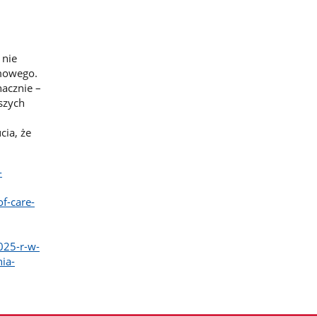
 nie
emowego.
acznie –
szych
cia, że
-
f-care-
025-r-w-
ia-