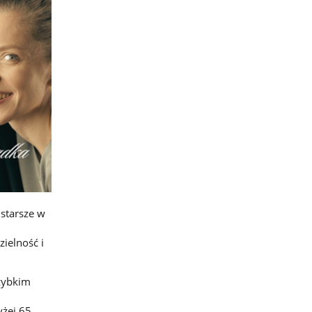
 starsze w
ielność i
zybkim
żej 65.