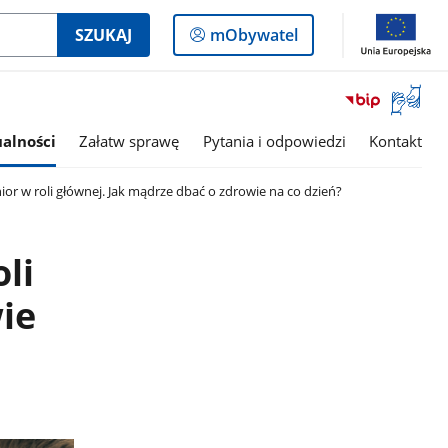
Logowanie
SZUKAJ
mObywatel
do
panelu
Otwórz
okno
z
alności
Załatw sprawę
Pytania i odpowiedzi
Kontakt
tłumac
języka
nior w roli głównej. Jak mądrze dbać o zdrowie na co dzień?
migowe
li
ie