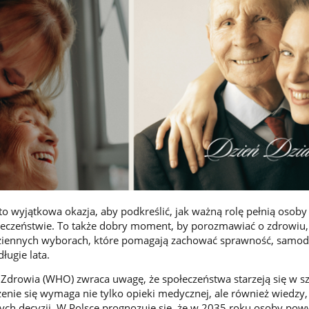
to wyjątkowa okazja, aby podkreślić, jak ważną rolę pełnią osoby
łeczeństwie. To także dobry moment, by porozmawiać o zdrowiu,
dziennych wyborach, które pomagają zachować sprawność, samodz
ługie lata.
 Zdrowia (WHO) zwraca uwagę, że społeczeństwa starzeją się w s
zenie się wymaga nie tylko opieki medycznej, ale również wiedzy,
mych decyzji. W Polsce prognozuje się, że w 2035 roku osoby powy