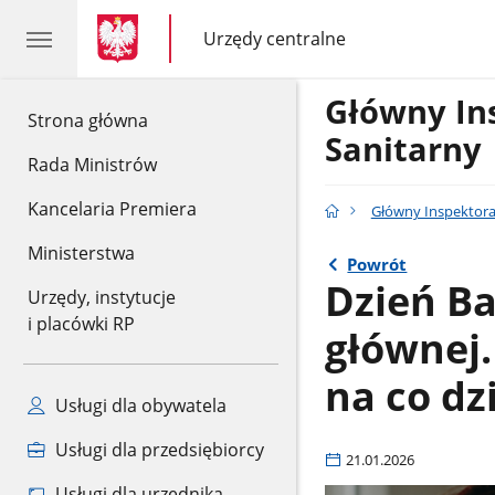
gov.pl
gov.pl
Urzędy centralne
gov.pl
Urzędy
centralne
Główny In
gov.pl
Strona główna
Sanitarny
Rada Ministrów
Kancelaria Premiera
Główny Inspektora
Ministerstwa
Powrót
Dzień Ba
Urzędy, instytucje
i placówki RP
głównej.
na co dz
Usługi dla obywatela
Usługi dla przedsiębiorcy
21.01.2026
Usługi dla urzędnika