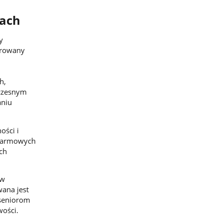
rach
y
erowany
h,
wczesnym
aniu
ości i
 darmowych
ch
 w
ana jest
 seniorom
wości.