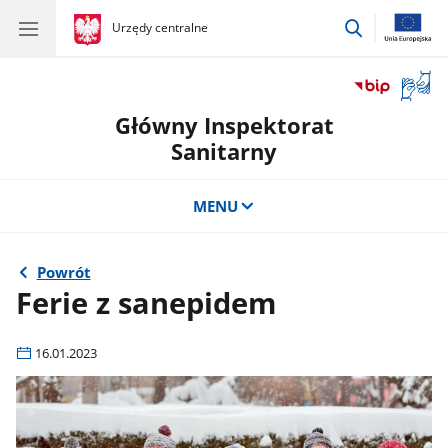
przejdź
gov.pl
Urzędy centralne
gov.pl
Urzędy
do
centralne
wyszukiwar
Otwór
okno
Główny Inspektorat
z
tłuma
Sanitarny
języka
migow
MENU
Powrót
Ferie z sanepidem
16.01.2023