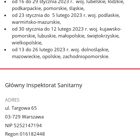
od 16 do 29 stycznia 2023 r. woj. lubelskie, łódzkie,
podkarpackie, pomorskie, śląskie,
od 23 stycznia do 5 lutego 2023 r. woj. podlaskie,
warmińsko-mazurskie,
od 30 stycznia do 12 lutego 2023 r. woj. kujawsko-
pomorskie, lubuskie, małopolskie, świętokrzyskie,
wielkopolskie,
od 13 do 26 lutego 2023 r. woj. dolnośląskie,
mazowieckie, opolskie, zachodniopomorskie.
stopka
Główny Inspektorat Sanitarny
ADRES
ul. Targowa 65
03-729 Warszawa
NIP 5252147194
Regon 016182448