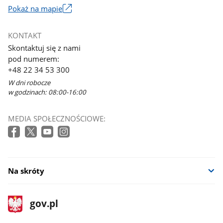
Pokaż na mapie
Link
otworzy
KONTAKT
się
Skontaktuj się z nami
w
pod numerem:
nowym
+48 22 34 53 300
oknie
W dni robocze
w godzinach: 08:00-16:00
MEDIA SPOŁECZNOŚCIOWE:
Na skróty
stopka
Strona
gov.pl
gov.pl
główna