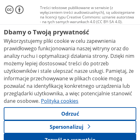
Treści tekstowe publikowane w serwisie (z
wyłączeniem treści audiowizualnych), są udostępniane
na licencji typu Creative Commons: uznanie autorstwa
- na tych samych warunkach 4.0 (CC BY-SA 4.0).
Materiały audiowizualne, w tym zdjęcia, materiały
Dbamy o Twoją prywatność
audio i wideo, są udostępniane na licencji typu
Creative Commons: uznanie autorstwa użycie
Wykorzystujemy pliki cookie w celu zapewnienia
niekomercyjne - bez utworów zależnych 4.0 (CC BY-
NC-ND 4.0), o ile nie jest to stwierdzone inaczej.
prawidłowego funkcjonowania naszej witryny oraz do
analizy ruchu i optymalizacji działania strony. Dzięki nim
możemy lepiej dostosować treści do potrzeb
użytkowników i stale ulepszać nasze usługi. Pamiętaj, że
informacje przechowywane w plikach cookie mogą
pozwalać na identyfikację konkretnego urządzenia lub
przeglądarki użytkownika, a więc potencjalnie stanowić
dane osobowe.
Polityka cookies
Odrzuć
Spersonalizuj