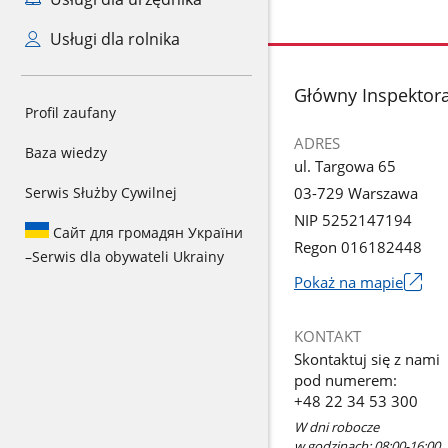
Usługi dla rolnika
stopka
Główny Inspektora
Profil zaufany
ADRES
Baza wiedzy
ul. Targowa 65
Serwis Służby Cywilnej
03-729 Warszawa
NIP 5252147194
Сайт для громадян України
Regon 016182448
–
Serwis dla obywateli Ukrainy
Pokaż na mapie
Link
otworzy
KONTAKT
się
Skontaktuj się z nami
w
pod numerem:
nowym
+48 22 34 53 300
oknie
W dni robocze
w godzinach: 08:00-16:00