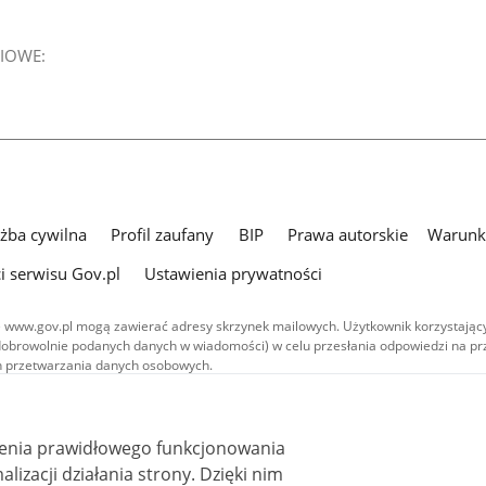
IOWE:
użba cywilna
Profil zaufany
BIP
Prawa autorskie
Warunki
i serwisu Gov.pl
Ustawienia prywatności
 www.gov.pl mogą zawierać adresy skrzynek mailowych. Użytkownik korzystający
dobrowolnie podanych danych w wiadomości) w celu przesłania odpowiedzi na prz
ach przetwarzania danych osobowych.
we publikowane w serwisie (z wyłączeniem treści audiowizualnych), są
 na licencji typu Creative Commons: uznanie autorstwa - na tych samych
 (CC BY-SA 4.0). Materiały audiowizualne, w tym zdjęcia, materiały audio i wideo
ienia prawidłowego funkcjonowania
ane na licencji typu Creative Commons: uznanie autorstwa użycie niekomercyjne 
ależnych 4.0 (CC BY-NC-ND 4.0), o ile nie jest to stwierdzone inaczej.
i działania strony. Dzięki nim