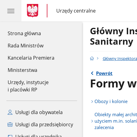
gov.pl
gov.pl
Urzędy centralne
gov.pl
Urzędy
centralne
Główny In
gov.pl
Strona główna
Sanitarny
Rada Ministrów
Kancelaria Premiera
Główny Inspektora
Ministerstwa
Powrót
Formy w
Urzędy, instytucje
i placówki RP
Obozy i kolonie
Usługi dla obywatela
Obiekty małej archi
użyciem m.in. solank
Usługi dla przedsiębiorcy
zalecenia
Usługi dla urzędnika