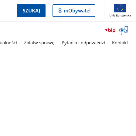
Logowanie
SZUKAJ
mObywatel
do
panelu
Otwórz
okno
z
ualności
Załatw sprawę
Pytania i odpowiedzi
Kontakt
tłumac
języka
migowe