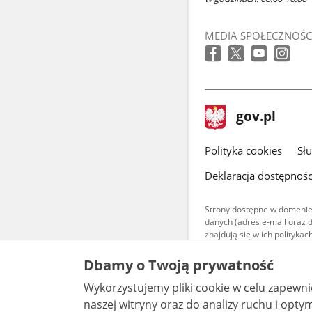
MEDIA SPOŁECZNOŚC
stopka
Strona
gov.pl
gov.pl
główna
gov.pl
Polityka cookies
Sł
Deklaracja dostępnośc
Strony dostępne w domenie
danych (adres e-mail oraz 
znajdują się w ich polityk
Treści teksto
Dbamy o Twoją prywatność
udostępniane
warunkach 4.0
Wykorzystujemy pliki cookie w celu zapewn
są udostępni
bez utworów z
naszej witryny oraz do analizy ruchu i optymalizacj