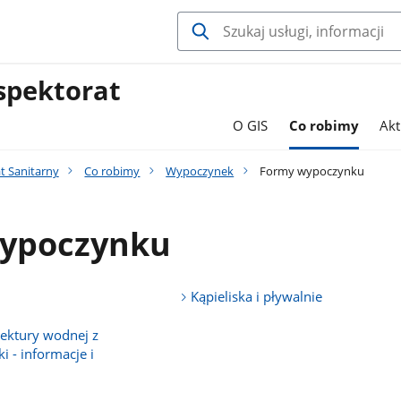
spektorat
O GIS
Co robimy
Akt
t Sanitarny
Co robimy
Wypoczynek
Formy wypoczynku
ypoczynku
Kąpieliska i pływalnie
tektury wodnej z
i - informacje i