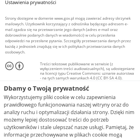
Ustawienia prywatności
Strony dostępne w domenie www.gov.pl mogą zawierać adresy skrzynek
mailowych. Użytkownik korzystający z odnośnika będącego adresem e-
mail zgadza się na przetwarzanie jego danych (adres e-mail oraz
dobrowolnie podanych danych w wiadomości) w celu przesłania
odpowiedzi na przesłane pytania. Szczegóły przetwarzania danych przez
każdą z jednostek znajdują się w ich politykach przetwarzania danych
osobowych.
Treści tekstowe publikowane w serwisie (z
wyłączeniem treści audiowizualnych), są udostępniane
na licencji typu Creative Commons: uznanie autorstwa
- na tych samych warunkach 4.0 (CC BY-SA 4.0).
Materiały audiowizualne, w tym zdjęcia, materiały
Dbamy o Twoją prywatność
audio i wideo, są udostępniane na licencji typu
Creative Commons: uznanie autorstwa użycie
Wykorzystujemy pliki cookie w celu zapewnienia
niekomercyjne - bez utworów zależnych 4.0 (CC BY-
NC-ND 4.0), o ile nie jest to stwierdzone inaczej.
prawidłowego funkcjonowania naszej witryny oraz do
analizy ruchu i optymalizacji działania strony. Dzięki nim
możemy lepiej dostosować treści do potrzeb
użytkowników i stale ulepszać nasze usługi. Pamiętaj, że
informacje przechowywane w plikach cookie mogą