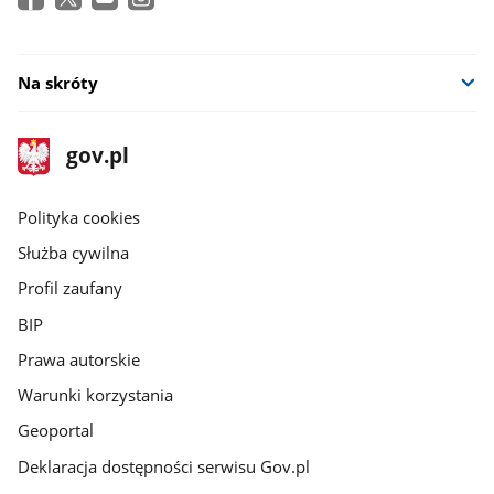
Na skróty
stopka
Strona
gov.pl
gov.pl
główna
gov.pl
Polityka cookies
Służba cywilna
Profil zaufany
BIP
Prawa autorskie
Warunki korzystania
Geoportal
Deklaracja dostępności serwisu Gov.pl