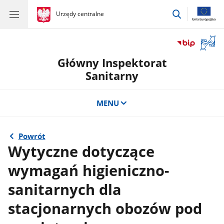
przejdź
gov.pl
Urzędy centralne
gov.pl
Urzędy
do
centralne
wyszukiwar
Otwór
okno
Główny Inspektorat
z
tłuma
Sanitarny
języka
migow
MENU
Powrót
Wytyczne dotyczące
wymagań higieniczno-
sanitarnych dla
stacjonarnych obozów pod