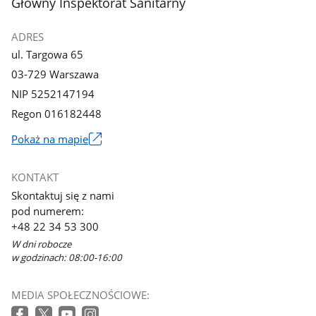
stopka
Główny Inspektorat Sanitarny
ADRES
ul. Targowa 65
03-729 Warszawa
NIP 5252147194
Regon 016182448
Pokaż na mapie
Link
otworzy
KONTAKT
się
Skontaktuj się z nami
w
pod numerem:
nowym
+48 22 34 53 300
oknie
W dni robocze
w godzinach: 08:00-16:00
MEDIA SPOŁECZNOŚCIOWE: