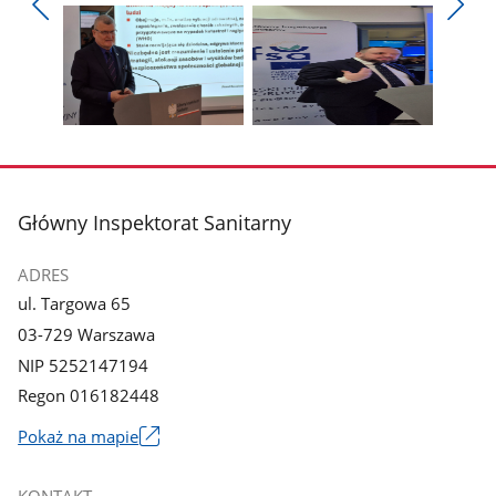
Pokaż
Pokaż
zdjęcie
zdjęcie
Pokaż
Poka
1
2
poprzednie
nest
z
z
zdjęcia
zdjęc
galerii.
galerii.
Pokaż
Pokaż
zdjęcie
zdjęcie
3
4
z
z
stopka
Główny Inspektorat Sanitarny
galerii.
galerii.
ADRES
ul. Targowa 65
03-729 Warszawa
NIP 5252147194
Regon 016182448
Pokaż na mapie
Link
otworzy
KONTAKT