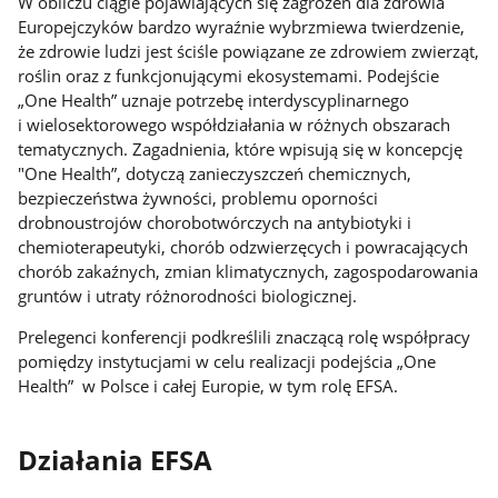
W obliczu ciągle pojawiających się zagrożeń dla zdrowia
Europejczyków bardzo wyraźnie wybrzmiewa twierdzenie,
że zdrowie ludzi jest ściśle powiązane ze zdrowiem zwierząt,
roślin oraz z funkcjonującymi ekosystemami. Podejście
„One Health” uznaje potrzebę interdyscyplinarnego
i wielosektorowego współdziałania w różnych obszarach
tematycznych. Zagadnienia, które wpisują się w koncepcję
"One Health”, dotyczą zanieczyszczeń chemicznych,
bezpieczeństwa żywności, problemu oporności
drobnoustrojów chorobotwórczych na antybiotyki i
chemioterapeutyki, chorób odzwierzęcych i powracających
chorób zakaźnych, zmian klimatycznych, zagospodarowania
gruntów i utraty różnorodności biologicznej.
Prelegenci konferencji podkreślili znaczącą rolę współpracy
pomiędzy instytucjami w celu realizacji podejścia „One
Health” w Polsce i całej Europie, w tym rolę EFSA.
Działania EFSA