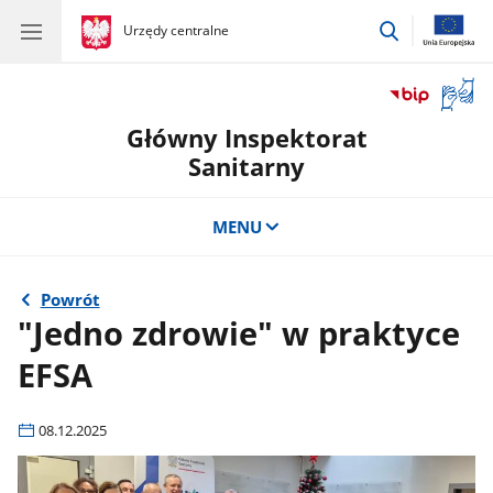
przejdź
gov.pl
Urzędy centralne
gov.pl
Urzędy
do
centralne
wyszukiwar
Otwór
okno
Główny Inspektorat
z
tłuma
Sanitarny
języka
migow
MENU
Powrót
"Jedno zdrowie" w praktyce
EFSA
08.12.2025