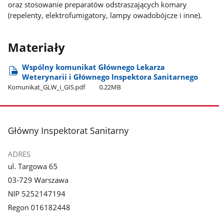
oraz stosowanie preparatów odstraszających komary
(repelenty, elektrofumigatory, lampy owadobójcze i inne).
Materiały
Wspólny komunikat Głównego Lekarza
Weterynarii i Głównego Inspektora Sanitarnego
Komunikat​_GLW​_i​_GIS.pdf
0.22MB
stopka
Główny Inspektorat Sanitarny
ADRES
ul. Targowa 65
03-729 Warszawa
NIP 5252147194
Regon 016182448