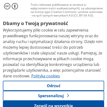
Treści tekstowe publikowane w serwisie (z
wyłączeniem treści audiowizualnych), są udostępniane
na licencji typu Creative Commons: uznanie autorstwa
- na tych samych warunkach 4.0 (CC BY-SA 4.0).
Materiały audiowizualne, w tym zdjęcia, materiały
Dbamy o Twoją prywatność
audio i wideo, są udostępniane na licencji typu
Creative Commons: uznanie autorstwa użycie
Wykorzystujemy pliki cookie w celu zapewnienia
niekomercyjne - bez utworów zależnych 4.0 (CC BY-
NC-ND 4.0), o ile nie jest to stwierdzone inaczej.
prawidłowego funkcjonowania naszej witryny oraz do
analizy ruchu i optymalizacji działania strony. Dzięki nim
możemy lepiej dostosować treści do potrzeb
użytkowników i stale ulepszać nasze usługi. Pamiętaj, że
informacje przechowywane w plikach cookie mogą
pozwalać na identyfikację konkretnego urządzenia lub
przeglądarki użytkownika, a więc potencjalnie stanowić
dane osobowe.
Polityka cookies
Odrzuć
Spersonalizuj
Zezwól na wszystkie