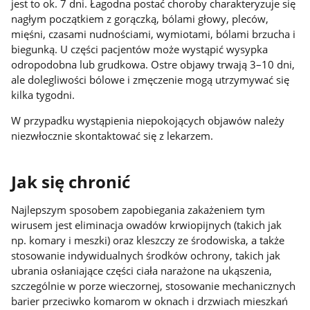
jest to ok. 7 dni. Łagodna postać choroby charakteryzuje się
nagłym początkiem z gorączką, bólami głowy, pleców,
mięśni, czasami nudnościami, wymiotami, bólami brzucha i
biegunką. U części pacjentów może wystąpić wysypka
odropodobna lub grudkowa. Ostre objawy trwają 3–10 dni,
ale dolegliwości bólowe i zmęczenie mogą utrzymywać się
kilka tygodni.
W przypadku wystąpienia niepokojących objawów należy
niezwłocznie skontaktować się z lekarzem.
Jak się chronić
Najlepszym sposobem zapobiegania zakażeniem tym
wirusem jest eliminacja owadów krwiopijnych (takich jak
np. komary i meszki) oraz kleszczy ze środowiska, a także
stosowanie indywidualnych środków ochrony, takich jak
ubrania osłaniające części ciała narażone na ukąszenia,
szczególnie w porze wieczornej, stosowanie mechanicznych
barier przeciwko komarom w oknach i drzwiach mieszkań