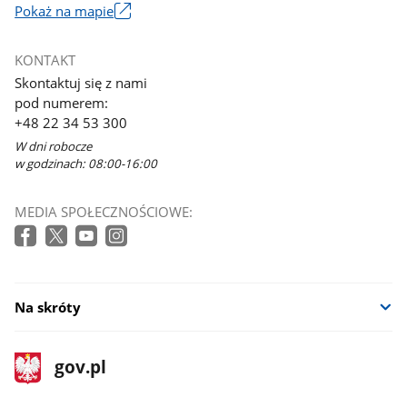
Pokaż na mapie
Link
otworzy
KONTAKT
się
Skontaktuj się z nami
w
pod numerem:
nowym
+48 22 34 53 300
oknie
W dni robocze
w godzinach: 08:00-16:00
MEDIA SPOŁECZNOŚCIOWE:
Na skróty
stopka
Strona
gov.pl
gov.pl
główna