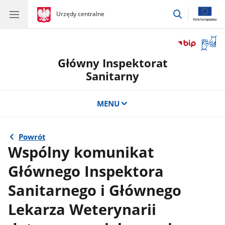
przejdź
gov.pl
Urzędy centralne
gov.pl
Urzędy
do
centralne
wyszukiwar
Otwór
okno
Główny Inspektorat
z
tłuma
Sanitarny
języka
migow
MENU
Powrót
Wspólny komunikat
Głównego Inspektora
Sanitarnego i Głównego
Lekarza Weterynarii