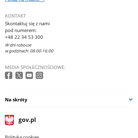
Link
otworzy
KONTAKT
się
Skontaktuj się z nami
w
pod numerem:
nowym
+48 22 34 53 300
oknie
W dni robocze
w godzinach: 08:00-16:00
MEDIA SPOŁECZNOŚCIOWE:
Na skróty
stopka
Strona
gov.pl
gov.pl
główna
gov.pl
Polityka cookies