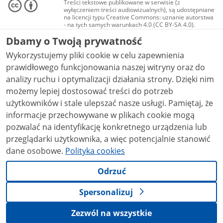
Treści tekstowe publikowane w serwisie (z
wyłączeniem treści audiowizualnych), są udostępniane
na licencji typu Creative Commons: uznanie autorstwa
- na tych samych warunkach 4.0 (CC BY-SA 4.0).
Materiały audiowizualne, w tym zdjęcia, materiały
Dbamy o Twoją prywatność
audio i wideo, są udostępniane na licencji typu
Creative Commons: uznanie autorstwa użycie
Wykorzystujemy pliki cookie w celu zapewnienia
niekomercyjne - bez utworów zależnych 4.0 (CC BY-
NC-ND 4.0), o ile nie jest to stwierdzone inaczej.
prawidłowego funkcjonowania naszej witryny oraz do
analizy ruchu i optymalizacji działania strony. Dzięki nim
możemy lepiej dostosować treści do potrzeb
użytkowników i stale ulepszać nasze usługi. Pamiętaj, że
informacje przechowywane w plikach cookie mogą
pozwalać na identyfikację konkretnego urządzenia lub
przeglądarki użytkownika, a więc potencjalnie stanowić
dane osobowe.
Polityka cookies
Odrzuć
Spersonalizuj
Zezwól na wszystkie