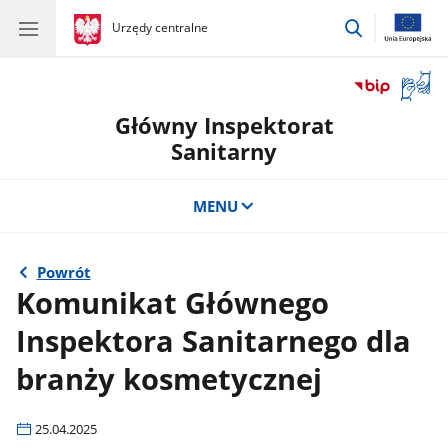
przejdź
gov.pl
Urzędy centralne
gov.pl
Urzędy
do
centralne
wyszukiwar
Otwór
okno
Główny Inspektorat
z
tłuma
Sanitarny
języka
migow
MENU
Powrót
Komunikat Głównego
Inspektora Sanitarnego dla
branży kosmetycznej
25.04.2025