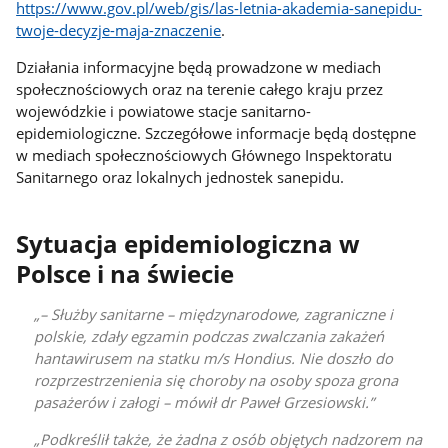
https://www.gov.pl/web/gis/las-letnia-akademia-sanepidu-
twoje-decyzje-maja-znaczenie
.
Działania informacyjne będą prowadzone w mediach
społecznościowych oraz na terenie całego kraju przez
wojewódzkie i powiatowe stacje sanitarno-
epidemiologiczne. Szczegółowe informacje będą dostępne
w mediach społecznościowych Głównego Inspektoratu
Sanitarnego oraz lokalnych jednostek sanepidu.
Sytuacja epidemiologiczna w
Polsce i na świecie
– Służby sanitarne – międzynarodowe, zagraniczne i
polskie, zdały egzamin podczas zwalczania zakażeń
hantawirusem na statku m/s Hondius. Nie doszło do
rozprzestrzenienia się choroby na osoby spoza grona
pasażerów i załogi – mówił dr Paweł Grzesiowski.
Podkreślił także, że żadna z osób objętych nadzorem na