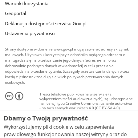
Warunki korzystania
Geoportal
Deklaracja dostępności serwisu Gov.pl
Ustawienia prywatności
Strony dostępne w domenie www.gov.pl mogą zawierać adresy skrzynek
mailowych. Użytkownik korzystający z odnośnika będącego adresem e-
mail zgadza się na przetwarzanie jego danych (adres e-mail oraz
dobrowolnie podanych danych w wiadomości) w celu przesłania
odpowiedzi na przesłane pytania. Szczegóły przetwarzania danych przez
każdą z jednostek znajdują się w ich politykach przetwarzania danych
osobowych.
Treści tekstowe publikowane w serwisie (z
wyłączeniem treści audiowizualnych), są udostępniane
na licencji typu Creative Commons: uznanie autorstwa
- na tych samych warunkach 4.0 (CC BY-SA 4.0).
Materiały audiowizualne, w tym zdjęcia, materiały
Dbamy o Twoją prywatność
audio i wideo, są udostępniane na licencji typu
Creative Commons: uznanie autorstwa użycie
Wykorzystujemy pliki cookie w celu zapewnienia
niekomercyjne - bez utworów zależnych 4.0 (CC BY-
NC-ND 4.0), o ile nie jest to stwierdzone inaczej.
prawidłowego funkcjonowania naszej witryny oraz do