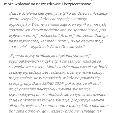
może wpływać na nasze zdrowie i bezpieczeństwo.
Nasze działania kierujemy nie tylko do dzieci i młodzieży,
ale do wszystkich, którzy korzystają z letniego
wypoczynku. Wiemy, że wiele zagrożeń wynika z naszych
codziennych decyzji podejmowanych spontanicznie, pod
wpływem emocji, pośpiechu lub presji otoczenia. Dlatego
hasło tegorocznej kampanii brzmi „Twoje decyzje mają
znaczenie” – wyjaśnił dr Paweł Grzesiowski.
Z perspektywy profilaktyki używania substancji
psychoaktywnych i ryzyk z tym związanych wakacje są
szczególnym czasem. Młodzi ludzie mają więcej swobody,
częściej wyjeżdżają bez rodziców, poznają nowe osoby i
mogą znaleźć się w sytuacjach, w których pojawia się
1
presja grupy. Dane ESPAD 2024
pokazują, że alkohol
wciąż pozostaje najczęściej używaną substancją
psychoaktywną przez młodzież, ale za tym stwierdzeniem
stoją konkretne wakacyjne sytuacje: propozycja wypicia
alkoholu, wejście do samochodu z osobą, która piła, albo
potrzeba odmowy, gdy „wszyscy próbują”. Dlatego tak