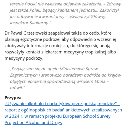
terenie Polski nie wykazała objawów zakażenia. – Zdrowy
jest także Polak, będący kapitanem jednostki. Zakończył
już odbywanie kwarantanny – oświadczył Główny
Inspektor Sanitarny.
Dr Paweł Grzesiowski zaapelował także do osób, które
planują egzotyczne podróże, aby odpowiednio wcześniej
zdobywały informacje o miejscu, do którego się udają i
rozważyły kontakt z lekarzem medycyny tropikalnej albo
medycyny podróży.
Przyłączam się do apelu Ministerstwa Spraw
Zagranicznych i stanowczo odradzam podróże do krajów
objętych epidemią spowodowaną wirusem Ebola –
mówił.
Przypis:
„Używanie alkoholu i narkotyków przez polską młodzież” –
raport z ogólnopolskich badań ankietowych zrealizowanych
w 2024 r. w ramach projektu European School Survey
Project on Alcohol and Drugs