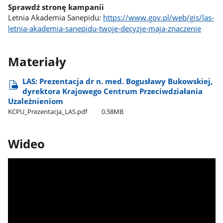
Sprawdź stronę kampanii
Letnia Akademia Sanepidu:
https://www.gov.pl/web/gis/las-
letnia-akademia-sanepidu-twoje-decyzje-maja-znaczenie
Materiały
LAS: Prezentacja dr n. med. Bogusławy Bukowskiej,
dyrektora Krajowego Centrum Przeciwdziałania
Uzależnieniom
KCPU​_Prezentacja​_LAS.pdf
0.58MB
Wideo