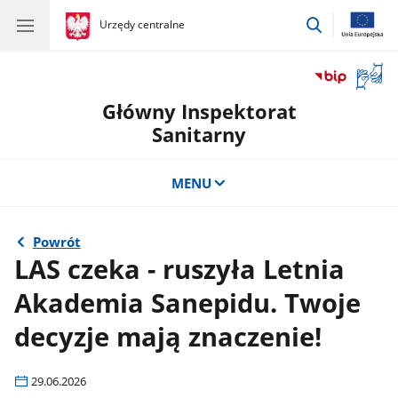
przejdź
gov.pl
Urzędy centralne
gov.pl
Urzędy
do
centralne
wyszukiwar
Otwór
okno
Główny Inspektorat
z
tłuma
Sanitarny
języka
migow
MENU
Powrót
LAS czeka - ruszyła Letnia
Akademia Sanepidu. Twoje
decyzje mają znaczenie!
29.06.2026