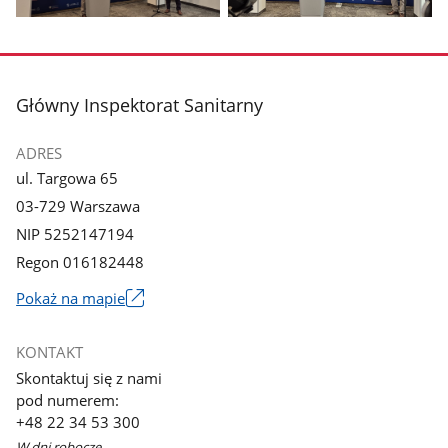
Pokaż
Pokaż
zdjęcie
zdjęcie
3
4
z
z
stopka
Główny Inspektorat Sanitarny
galerii.
galerii.
ADRES
ul. Targowa 65
03-729 Warszawa
NIP 5252147194
Regon 016182448
Pokaż na mapie
Link
otworzy
KONTAKT
się
Skontaktuj się z nami
w
pod numerem:
nowym
+48 22 34 53 300
oknie
W dni robocze