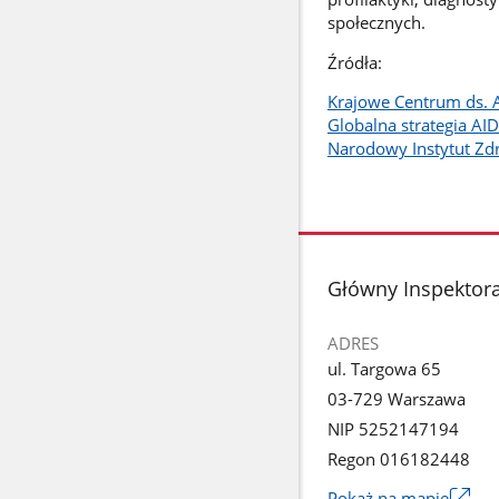
społecznych.
Źródła:
Krajowe Centrum ds. 
Globalna strategia A
Narodowy Instytut Zd
stopka
Główny Inspektora
ADRES
ul. Targowa 65
03-729 Warszawa
NIP 5252147194
Regon 016182448
Pokaż na mapie