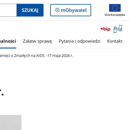
Logowanie
SZUKAJ
mObywatel
do
panelu
Otwórz
okno
z
alności
Załatw sprawę
Pytania i odpowiedzi
Kontakt
tłumac
języka
ęci o Zmarłych na AIDS - 17 maja 2026 r.
migowe
.