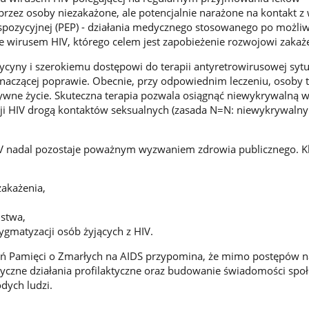
rzez osoby niezakażone, ale potencjalnie narażone na kontakt z
kspozycyjnej (PEP) - działania medycznego stosowanego po możl
e wirusem HIV, którego celem jest zapobieżenie rozwojowi zakaż
cyny i szerokiemu dostępowi do terapii antyretrowirusowej syt
 znaczącej poprawie. Obecnie, przy odpowiednim leczeniu, osoby
tywne życie. Skuteczna terapia pozwala osiągnąć niewykrywalną w
ji HIV drogą kontaktów seksualnych (zasada N=N: niewykrywalny
IV nadal pozostaje poważnym wyzwaniem zdrowia publicznego. 
akażenia,
ństwa,
ygmatyzacji osób żyjących z HIV.
 Pamięci o Zmarłych na AIDS przypomina, że mimo postępów n
yczne działania profilaktyczne oraz budowanie świadomości społ
dych ludzi.