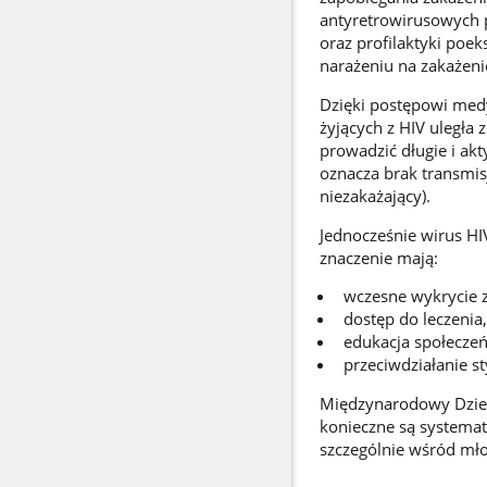
antyretrowirusowych p
oraz profilaktyki poe
narażeniu na zakażeni
Dzięki postępowi medy
żyjących z HIV uległa
prowadzić długie i ak
oznacza brak transmis
niezakażający).
Jednocześnie wirus H
znaczenie mają:
wczesne wykrycie z
dostęp do leczenia,
edukacja społecze
przeciwdziałanie st
Międzynarodowy Dzień
konieczne są systemat
szczególnie wśród mło