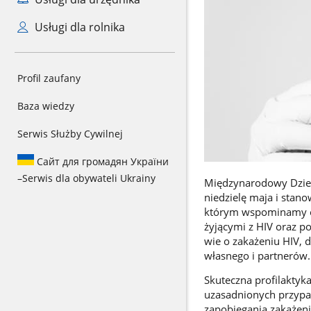
Usługi dla rolnika
Profil zaufany
Baza wiedzy
Serwis Służby Cywilnej
Сайт для громадян України
–
Serwis dla obywateli Ukrainy
Międzynarodowy Dzień
niedzielę maja i stan
którym wspominamy os
żyjącymi z HIV oraz po
wie o zakażeniu HIV, 
własnego i partnerów.
Skuteczna profilaktyk
uzasadnionych przypad
zapobiegania zakażen