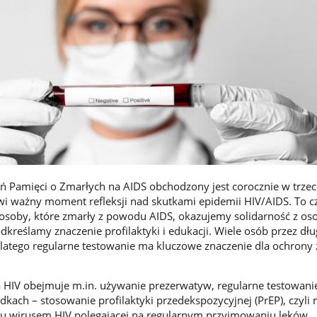
 Pamięci o Zmarłych na AIDS obchodzony jest corocznie w trzec
owi ważny moment refleksji nad skutkami epidemii HIV/AIDS. To c
oby, które zmarły z powodu AIDS, okazujemy solidarność z os
dkreślamy znaczenie profilaktyki i edukacji. Wiele osób przez dług
dlatego regularne testowanie ma kluczowe znaczenie dla ochrony
a HIV obejmuje m.in. używanie prezerwatyw, regularne testowani
kach – stosowanie profilaktyki przedekspozycyjnej (PrEP), czyli
iu wirusem HIV polegającej na regularnym przyjmowaniu leków