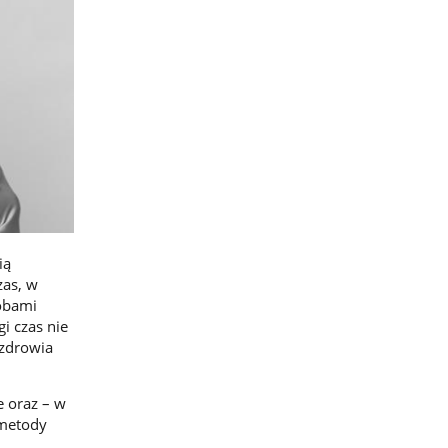
ią
zas, w
obami
i czas nie
 zdrowia
e oraz – w
 metody