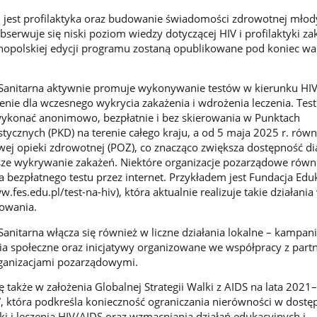
jest profilaktyka oraz budowanie świadomości zdrowotnej młody
serwuje się niski poziom wiedzy dotyczącej HIV i profilaktyki za
nopolskiej edycji programu zostaną opublikowane pod koniec wa
Sanitarna aktywnie promuje wykonywanie testów w kierunku HIV
zenie dla wczesnego wykrycia zakażenia i wdrożenia leczenia. Tes
ykonać anonimowo, bezpłatnie i bez skierowania w Punktach
tycznych (PKD) na terenie całego kraju, a od 5 maja 2025 r. równ
j opieki zdrowotnej (POZ), co znacząco zwiększa dostępność dia
ze wykrywanie zakażeń. Niektóre organizacje pozarządowe równi
bezpłatnego testu przez internet. Przykładem jest Fundacja Eduk
w.fes.edu.pl/test-na-hiv), która aktualnie realizuje takie działani
owania.
anitarna włącza się również w liczne działania lokalne – kampan
a społeczne oraz inicjatywy organizowane we współpracy z part
rganizacjami pozarządowymi.
ię także w założenia Globalnej Strategii Walki z AIDS na lata 202
S”, która podkreśla konieczność ograniczania nierówności w dostę
yki i leczenia HIV/AIDS oraz wzmacniania działań edukacyjnych i