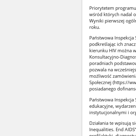
Priorytetem programu 
wśród których nadal ob
Wyniki pierwszej ogól
roku.
Państwowa Inspekcja 
podkreślając ich znac
kierunku HIV można w
Konsultacyjno-Diagnos
poradniach podstawowe
pozwala na wcześniejs
możliwość zamówienia 
Społecznej (https://ww
posiadanego dofinans
Państwowa Inspekcja S
edukacyjne, wydarzeni
instytucjonalnymi i o
Działania te wpisują s
Inequalities. End AID
profilaktyki, diagnost