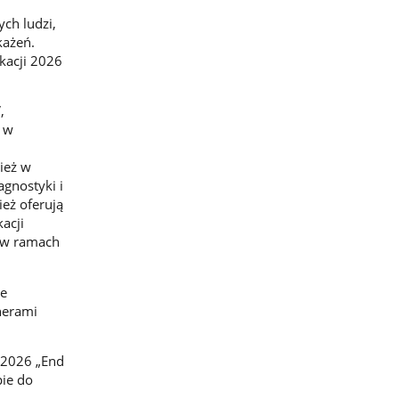
ch ludzi,
każeń.
kacji 2026
,
t w
ież w
gnostyki i
eż oferują
acji
a w ramach
ie
nerami
1–2026 „End
pie do