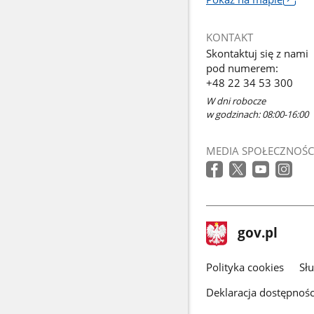
Link
otworzy
KONTAKT
się
Skontaktuj się z nami
w
pod numerem:
nowym
+48 22 34 53 300
oknie
W dni robocze
w godzinach: 08:00-16:00
MEDIA SPOŁECZNOŚC
stopka
Strona
gov.pl
gov.pl
główna
gov.pl
Polityka cookies
Sł
Deklaracja dostępnośc