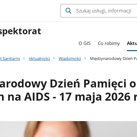
spektorat
O GIS
Co robimy
Aktu
t Sanitarny
Aktualności
Wiadomości
Międzynarodowy Dzień Pami
arodowy Dzień Pamięci o
 na AIDS - 17 maja 2026 r