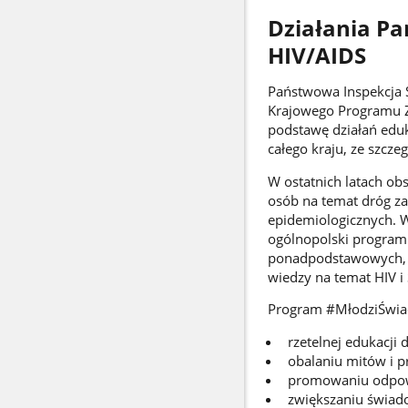
Działania Pa
HIV/AIDS
Państwowa Inspekcja S
Krajowego Programu Z
podstawę działań eduk
całego kraju, ze szc
W ostatnich latach ob
osób na temat dróg za
epidemiologicznych. W
ogólnopolski program
ponadpodstawowych, m
wiedzy na temat HIV 
Program #MłodziŚwiad
rzetelnej edukacji 
obalaniu mitów i p
promowaniu odpow
zwiększaniu świado