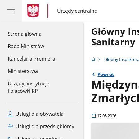
gov.pl
gov.pl
Urzędy centralne
gov.pl
Urzędy
centralne
Główny In
gov.pl
Strona główna
Sanitarny
Rada Ministrów
Kancelaria Premiera
Główny Inspektora
Ministerstwa
Powrót
Międzyn
Urzędy, instytucje
i placówki RP
Zmarłych
Usługi dla obywatela
17.05.2026
Usługi dla przedsiębiorcy
Usługi dla urzędnika