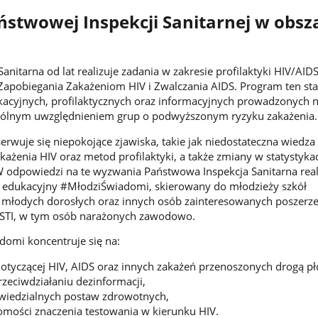
ństwowej Inspekcji Sanitarnej w obsz
anitarna od lat realizuje zadania w zakresie profilaktyki HIV/AI
apobiegania Zakażeniom HIV i Zwalczania AIDS. Program ten st
acyjnych, profilaktycznych oraz informacyjnych prowadzonych n
zególnym uwzględnieniem grup o podwyższonym ryzyku zakażenia.
serwuje się niepokojące zjawiska, takie jak niedostateczna wiedz
każenia HIV oraz metod profilaktyki, a także zmiany w statystyka
 odpowiedzi na te wyzwania Państwowa Inspekcja Sanitarna real
 edukacyjny #MłodziŚwiadomi, skierowany do młodzieży szkół
łodych dorosłych oraz innych osób zainteresowanych poszerz
i STI, w tym osób narażonych zawodowo.
omi koncentruje się na:
dotyczącej HIV, AIDS oraz innych zakażeń przenoszonych drogą płc
rzeciwdziałaniu dezinformacji,
iedzialnych postaw zdrowotnych,
mości znaczenia testowania w kierunku HIV.