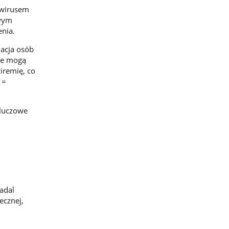
 wirusem
iwym
enia.
uacja osób
 te mogą
iremię, co
 =
Kluczowe
adal
ecznej,