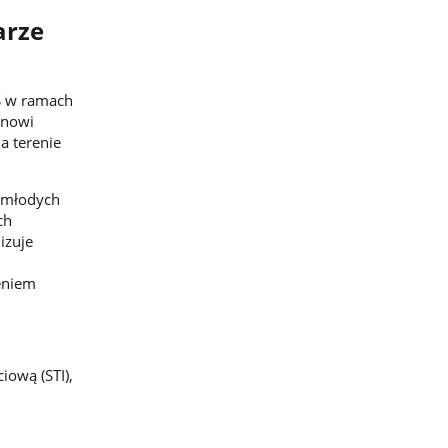
arze
DS w ramach
anowi
a terenie
a młodych
ch
izuje
eniem
iową (STI),