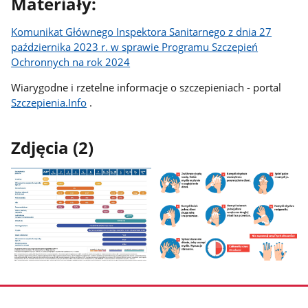
Materiały:
Komunikat Głównego Inspektora Sanitarnego z dnia 27
października 2023 r. w sprawie Programu Szczepień
Ochronnych na rok 2024
Wiarygodne i rzetelne informacje o szczepieniach - portal
Szczepienia.Info
.
Zdjęcia (2)
Pokaż
Pokaż
zdjęcie
zdjęcie
1
2