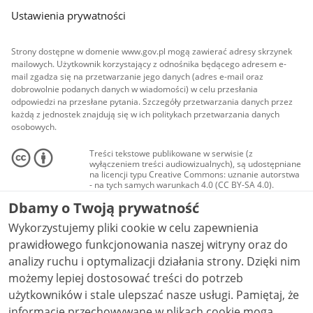
Ustawienia prywatności
Strony dostępne w domenie www.gov.pl mogą zawierać adresy skrzynek
mailowych. Użytkownik korzystający z odnośnika będącego adresem e-
mail zgadza się na przetwarzanie jego danych (adres e-mail oraz
dobrowolnie podanych danych w wiadomości) w celu przesłania
odpowiedzi na przesłane pytania. Szczegóły przetwarzania danych przez
każdą z jednostek znajdują się w ich politykach przetwarzania danych
osobowych.
Treści tekstowe publikowane w serwisie (z
wyłączeniem treści audiowizualnych), są udostępniane
na licencji typu Creative Commons: uznanie autorstwa
- na tych samych warunkach 4.0 (CC BY-SA 4.0).
Materiały audiowizualne, w tym zdjęcia, materiały
Dbamy o Twoją prywatność
audio i wideo, są udostępniane na licencji typu
Creative Commons: uznanie autorstwa użycie
Wykorzystujemy pliki cookie w celu zapewnienia
niekomercyjne - bez utworów zależnych 4.0 (CC BY-
NC-ND 4.0), o ile nie jest to stwierdzone inaczej.
prawidłowego funkcjonowania naszej witryny oraz do
analizy ruchu i optymalizacji działania strony. Dzięki nim
możemy lepiej dostosować treści do potrzeb
użytkowników i stale ulepszać nasze usługi. Pamiętaj, że
informacje przechowywane w plikach cookie mogą