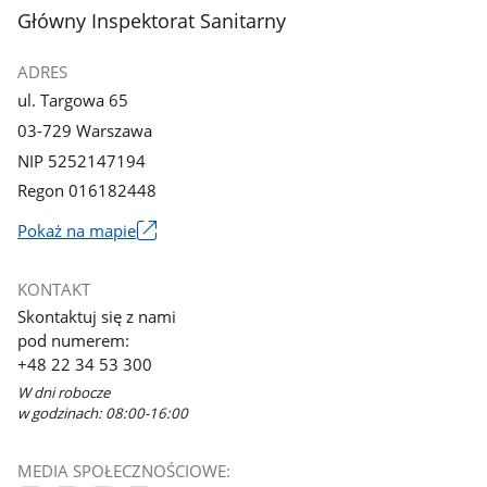
z
z
stopka
Główny Inspektorat Sanitarny
galerii.
galerii.
ADRES
ul. Targowa 65
03-729 Warszawa
NIP 5252147194
Regon 016182448
Pokaż na mapie
Link
otworzy
KONTAKT
się
Skontaktuj się z nami
w
pod numerem:
nowym
+48 22 34 53 300
oknie
W dni robocze
w godzinach: 08:00-16:00
MEDIA SPOŁECZNOŚCIOWE: