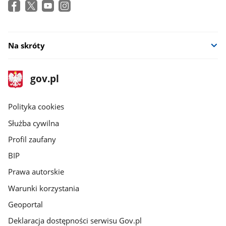
Na skróty
stopka
Strona
gov.pl
gov.pl
główna
gov.pl
Polityka cookies
Służba cywilna
Profil zaufany
BIP
Prawa autorskie
Warunki korzystania
Geoportal
Deklaracja dostępności serwisu Gov.pl