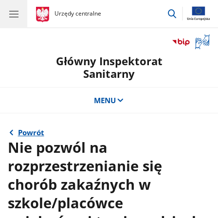
przejdź
gov.pl
Urzędy centralne
gov.pl
Urzędy
do
centralne
wyszukiwar
Otwór
okno
Główny Inspektorat
z
tłuma
Sanitarny
języka
migow
MENU
Powrót
Nie pozwól na
rozprzestrzenianie się
chorób zakaźnych w
szkole/placówce