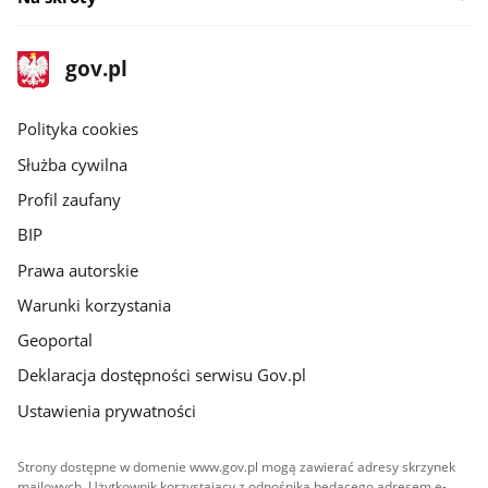
stopka
Strona
gov.pl
gov.pl
główna
gov.pl
Polityka cookies
Służba cywilna
Profil zaufany
BIP
Prawa autorskie
Warunki korzystania
Geoportal
Deklaracja dostępności serwisu Gov.pl
Ustawienia prywatności
Strony dostępne w domenie www.gov.pl mogą zawierać adresy skrzynek
mailowych. Użytkownik korzystający z odnośnika będącego adresem e-