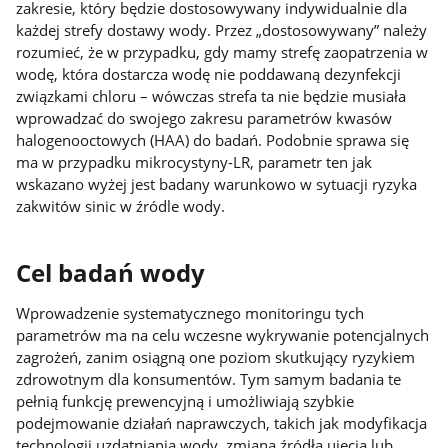
zakresie, który będzie dostosowywany indywidualnie dla
każdej strefy dostawy wody. Przez „dostosowywany” należy
rozumieć, że w przypadku, gdy mamy strefę zaopatrzenia w
wodę, która dostarcza wodę nie poddawaną dezynfekcji
związkami chloru – wówczas strefa ta nie będzie musiała
wprowadzać do swojego zakresu parametrów kwasów
halogenooctowych (HAA) do badań. Podobnie sprawa się
ma w przypadku mikrocystyny-LR, parametr ten jak
wskazano wyżej jest badany warunkowo w sytuacji ryzyka
zakwitów sinic w źródle wody.
Cel badań wody
Wprowadzenie systematycznego monitoringu tych
parametrów ma na celu wczesne wykrywanie potencjalnych
zagrożeń, zanim osiągną one poziom skutkujący ryzykiem
zdrowotnym dla konsumentów. Tym samym badania te
pełnią funkcję prewencyjną i umożliwiają szybkie
podejmowanie działań naprawczych, takich jak modyfikacja
technologii uzdatniania wody, zmiana źródła ujęcia lub