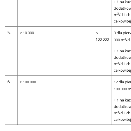
+ 1 na ka
dodatkow
3
m
/d i ic
całkowitej
5.
> 10 000
≤
3 dla pie
100 000
3
000 m
/d
+ 1 na ka
dodatkow
3
m
/d i ic
całkowitej
6.
> 100 000
12 dla pi
100 000 
+ 1 na ka
dodatkow
3
m
/d i ic
całkowitej