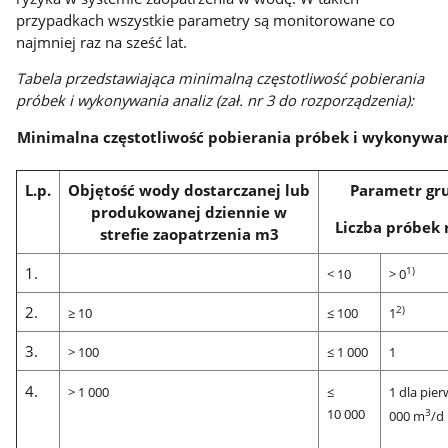
przypadkach wszystkie parametry są monitorowane co
najmniej raz na sześć lat.
Tabela przedstawiająca minimalną częstotliwość pobierania
próbek i wykonywania analiz (zał. nr 3 do rozporządzenia):
Minimalna częstotliwość pobierania próbek i wykonywan
L.p.
Objętość wody dostarczanej lub
Parametr gr
produkowanej dziennie w
Liczba próbek 
strefie zaopatrzenia m3
1.
1)
< 10
>
0
2.
2)
≥ 10
≤ 100
1
3.
> 100
≤ 1 000
1
4.
> 1 000
≤
1 dla pie
10 000
3
000 m
/d