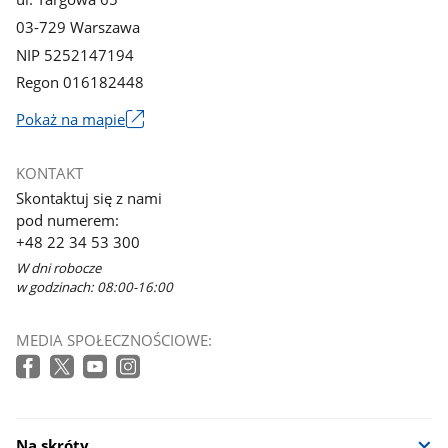
03-729 Warszawa
NIP 5252147194
Regon 016182448
Pokaż na mapie
Link
otworzy
KONTAKT
się
Skontaktuj się z nami
w
pod numerem:
nowym
+48 22 34 53 300
oknie
W dni robocze
w godzinach: 08:00-16:00
MEDIA SPOŁECZNOŚCIOWE:
Na skróty