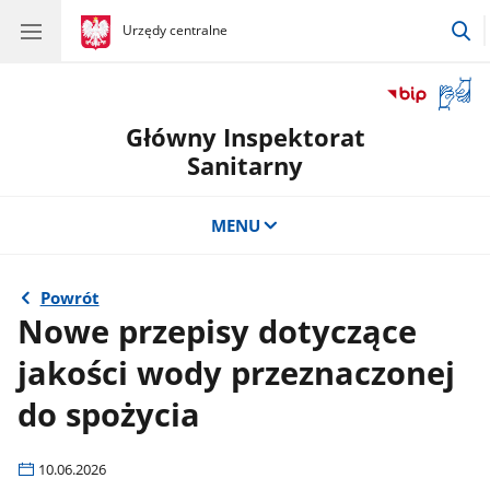
pr
gov.pl
Urzędy centralne
gov.pl
Urzędy
d
centralne
w
Otwór
okno
Główny Inspektorat
z
tłuma
Sanitarny
języka
migow
MENU
Powrót
Nowe przepisy dotyczące
jakości wody przeznaczonej
do spożycia
10.06.2026