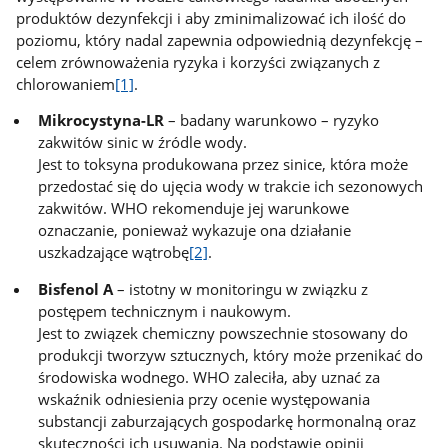
produktów dezynfekcji i aby zminimalizować ich ilość do
poziomu, który nadal zapewnia odpowiednią dezynfekcję –
celem zrównoważenia ryzyka i korzyści związanych z
chlorowaniem
[1]
.
Mikrocystyna-LR
– badany warunkowo – ryzyko
zakwitów sinic w źródle wody.
Jest to toksyna produkowana przez sinice, która może
przedostać się do ujęcia wody w trakcie ich sezonowych
zakwitów. WHO rekomenduje jej warunkowe
oznaczanie, ponieważ wykazuje ona działanie
uszkadzające wątrobę
[2]
.
Bisfenol A
– istotny w monitoringu w związku z
postępem technicznym i naukowym.
Jest to związek chemiczny powszechnie stosowany do
produkcji tworzyw sztucznych, który może przenikać do
środowiska wodnego. WHO zaleciła, aby uznać za
wskaźnik odniesienia przy ocenie występowania
substancji zaburzających gospodarkę hormonalną oraz
skuteczności ich usuwania. Na podstawie opinii