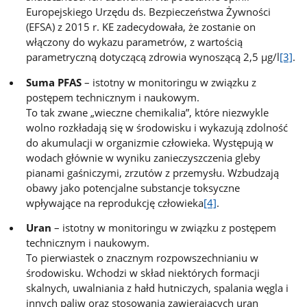
Europejskiego Urzędu ds. Bezpieczeństwa Żywności
(EFSA) z 2015 r. KE zadecydowała, że zostanie on
włączony do wykazu parametrów, z wartością
parametryczną dotyczącą zdrowia wynoszącą 2,5 μg/l
[3]
.
Suma PFAS
– istotny w monitoringu w związku z
postępem technicznym i naukowym.
To tak zwane „wieczne chemikalia”, które niezwykle
wolno rozkładają się w środowisku i wykazują zdolność
do akumulacji w organizmie człowieka. Występują w
wodach głównie w wyniku zanieczyszczenia gleby
pianami gaśniczymi, zrzutów z przemysłu. Wzbudzają
obawy jako potencjalne substancje toksyczne
wpływające na reprodukcję człowieka
[4]
.
Uran
– istotny w monitoringu w związku z postępem
technicznym i naukowym.
To pierwiastek o znacznym rozpowszechnianiu w
środowisku. Wchodzi w skład niektórych formacji
skalnych, uwalniania z hałd hutniczych, spalania węgla i
innych paliw oraz stosowania zawierających uran