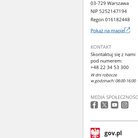
03-729 Warszawa
NIP 5252147194
Regon 016182448
Pokaż na mapie
Link
otworzy
KONTAKT
się
Skontaktuj się z nami
w
pod numerem:
nowym
+48 22 34 53 300
oknie
W dni robocze
w godzinach: 08:00-16:00
MEDIA SPOŁECZNOŚC
stopka
Strona
gov.pl
gov.pl