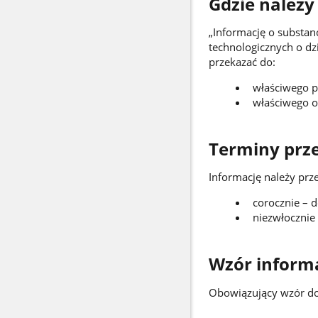
Gdzie należy
„Informację o substan
technologicznych o d
przekazać do:
właściwego p
właściwego o
Terminy prz
Informację należy prz
corocznie – d
niezwłocznie 
Wzór informa
Obowiązujący wzór dok