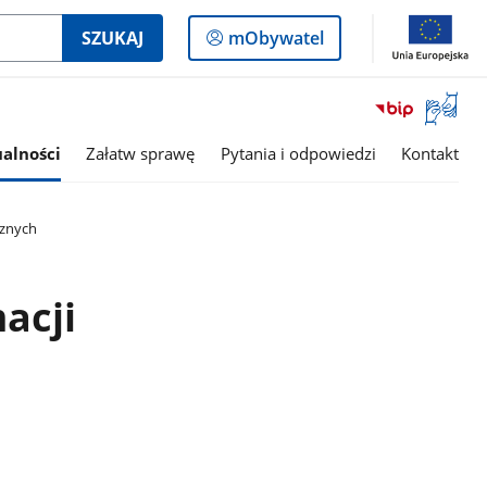
Logowanie
SZUKAJ
mObywatel
do
panelu
Otwórz
okno
z
alności
Załatw sprawę
Pytania i odpowiedzi
Kontakt
tłumac
języka
migowe
cznych
acji