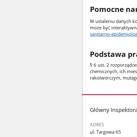
Pomocne nar
W ustaleniu danych ko
może być interaktywn
sanitarno-epidemiolo
Podstawa p
§ 6 ust. 2 rozporządze
chemicznych, ich mies
rakotwórczym, mutag
stopka
Główny Inspektora
ADRES
ul. Targowa 65