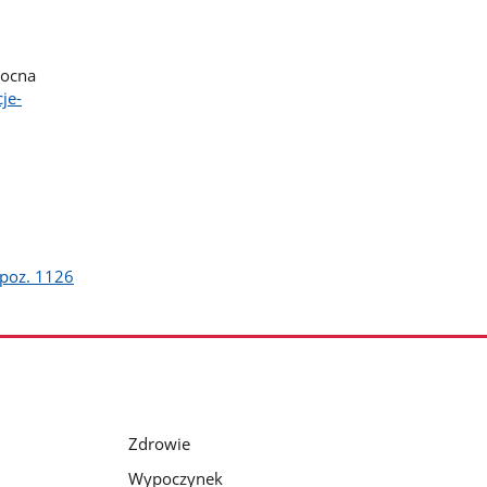
mocna
je-
 poz. 1126
Zdrowie
Wypoczynek