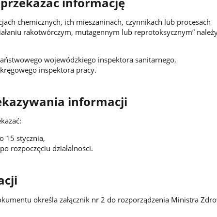
 przekazać informację
cjach chemicznych, ich mieszaninach, czynnikach lub procesach
ziałaniu rakotwórczym, mutagennym lub reprotoksycznym” należ
aństwowego wojewódzkiego inspektora sanitarnego,
kręgowego inspektora pracy.
ekazywania informacji
ekazać:
o 15 stycznia,
po rozpoczęciu działalności.
cji
umentu określa załącznik nr 2 do rozporządzenia Ministra Zdro