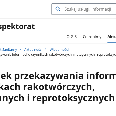
spektorat
O GIS
Co robimy
Aktu
t Sanitarny
Aktualności
Wiadomości
ywania informacji o czynnikach rakotwórczych, mutagennych i reprotoksy
ek przekazywania inform
ikach rakotwórczych,
nych i reprotoksycznych