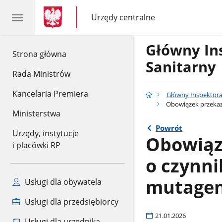
gov.pl
gov.pl
Urzędy centralne
gov.pl
Urzędy
centralne
Główny In
gov.pl
Strona główna
Sanitarny
Rada Ministrów
Kancelaria Premiera
Główny Inspektora
Obowiązek przekaz
Ministerstwa
Powrót
Urzędy, instytucje
Obowiąz
i placówki RP
o czynn
mutagen
Usługi dla obywatela
Usługi dla przedsiębiorcy
21.01.2026
Usługi dla urzędnika