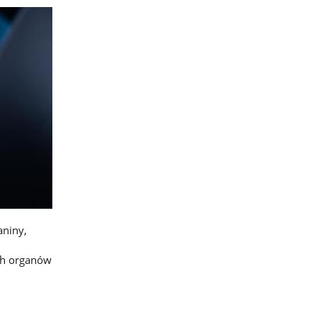
aniny,
ch organów