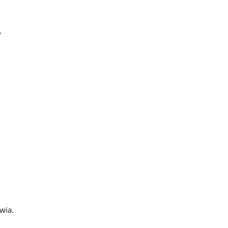
y
wia.