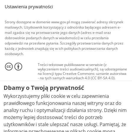
Ustawienia prywatności
Strony dostępne w domenie www.gov.pl mogą zawierać adresy skrzynek
mailowych. Użytkownik korzystający z odnośnika będącego adresem e-
mail zgadza się na przetwarzanie jego danych (adres e-mail oraz
dobrowolnie podanych danych w wiadomości) w celu przesłania
odpowiedzi na przesłane pytania. Szczegóły przetwarzania danych przez
każdą z jednostek znajdują się w ich politykach przetwarzania danych
osobowych.
Treści tekstowe publikowane w serwisie (z
wyłączeniem treści audiowizualnych), są udostępniane
na licencji typu Creative Commons: uznanie autorstwa
- na tych samych warunkach 4.0 (CC BY-SA 4.0).
Materiały audiowizualne, w tym zdjęcia, materiały
Dbamy o Twoją prywatność
audio i wideo, są udostępniane na licencji typu
Creative Commons: uznanie autorstwa użycie
Wykorzystujemy pliki cookie w celu zapewnienia
niekomercyjne - bez utworów zależnych 4.0 (CC BY-
NC-ND 4.0), o ile nie jest to stwierdzone inaczej.
prawidłowego funkcjonowania naszej witryny oraz do
analizy ruchu i optymalizacji działania strony. Dzięki nim
możemy lepiej dostosować treści do potrzeb
użytkowników i stale ulepszać nasze usługi. Pamiętaj, że
informacje przechowywane w plikach cookie mogą