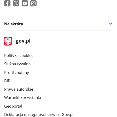
Na skróty
stopka
Strona
gov.pl
gov.pl
główna
gov.pl
Polityka cookies
Służba cywilna
Profil zaufany
BIP
Prawa autorskie
Warunki korzystania
Geoportal
Deklaracja dostępności serwisu Gov.pl