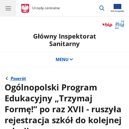
przejdź
gov.pl
Urzędy centralne
gov.pl
Urzędy
do
centralne
wyszukiwar
Otwór
okno
Główny Inspektorat
z
tłuma
Sanitarny
języka
migow
MENU
Powrót
Ogólnopolski Program
Edukacyjny „Trzymaj
Formę!” po raz XVII - ruszyła
rejestracja szkół do kolejnej