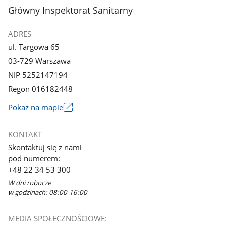
stopka
Główny Inspektorat Sanitarny
ADRES
ul. Targowa 65
03-729 Warszawa
NIP 5252147194
Regon 016182448
Pokaż na mapie
Link
otworzy
KONTAKT
się
Skontaktuj się z nami
w
pod numerem:
nowym
+48 22 34 53 300
oknie
W dni robocze
w godzinach: 08:00-16:00
MEDIA SPOŁECZNOŚCIOWE: