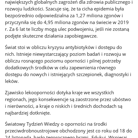
największych globalnych zagrożeń dla zdrowia publicznego i
rozwoju ludzkości. Szacuje się, że ta cicha epidemia była
bezpośrednio odpowiedzialna za 1,27 miliona zgonów i
przyczyniła się do 4,95 miliona zgonów na świecie w 2019
r. Za 6 lat te liczby mogą ulec podwojeniu, jeśli nie zostaną
podjęte skuteczne działania zapobiegawcze.
Świat stoi w obliczu kryzysu antybiotyków i dostępu do
nich. Istnieje niewystarczający poziom badań i rozwoju w
obliczu rosnącego poziomu oporności i pilnej potrzeby
dodatkowych środków w celu zapewnienia równego
dostępu do nowych i istniejących szczepionek, diagnostyki i
leków.
Zjawisko lekooporności dotyka kraje we wszystkich
regionach, jego konsekwencje są zaostrzone przez ubóstwo
i nierówności, a kraje o niskich i średnich dochodach są
najbardziej dotknięte.
Światowy Tydzień Wiedzy o oporności na środki
przeciwdrobnoustrojowe obchodzony jest co roku od 18 do
24 listopada, hasło tegorocznego brzmi „Edukuj. Wspieraj.