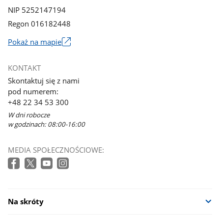
NIP 5252147194
Regon 016182448
Pokaż na mapie
Link
otworzy
KONTAKT
się
Skontaktuj się z nami
w
pod numerem:
nowym
+48 22 34 53 300
oknie
W dni robocze
w godzinach: 08:00-16:00
MEDIA SPOŁECZNOŚCIOWE:
Na skróty