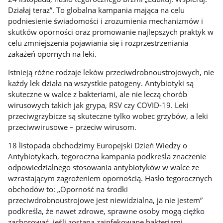
Działaj teraz”. To globalna kampania mająca na celu
podniesienie świadomości i zrozumienia mechanizmów i
skutków oporności oraz promowanie najlepszych praktyk w
celu zmniejszenia pojawiania się i rozprzestrzeniania
zakażeń opornych na leki.
Istnieją różne rodzaje leków przeciwdrobnoustrojowych, nie
każdy lek działa na wszystkie patogeny. Antybiotyki są
skuteczne w walce z bakteriami, ale nie leczą chorób
wirusowych takich jak grypa, RSV czy COVID-19. Leki
przeciwgrzybicze są skuteczne tylko wobec grzybów, a leki
przeciwwirusowe – przeciw wirusom.
18 listopada obchodzimy Europejski Dzień Wiedzy o
Antybiotykach, tegoroczna kampania podkreśla znaczenie
odpowiedzialnego stosowania antybiotyków w walce ze
wzrastającym zagrożeniem opornością. Hasło tegorocznych
obchodów to: „Oporność na środki
przeciwdrobnoustrojowe jest niewidzialna, ja nie jestem”
podkreśla, że nawet zdrowe, sprawne osoby mogą ciężko
zachorować, jeśli zostaną zainfekowane bakteriami