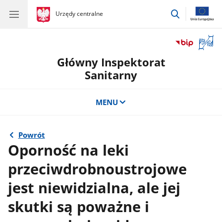
przejdź
gov.pl
Urzędy centralne
gov.pl
Urzędy
do
centralne
wyszukiwar
Otwór
okno
Główny Inspektorat
z
tłuma
Sanitarny
języka
migow
MENU
Powrót
Oporność na leki
przeciwdrobnoustrojowe
jest niewidzialna, ale jej
skutki są poważne i