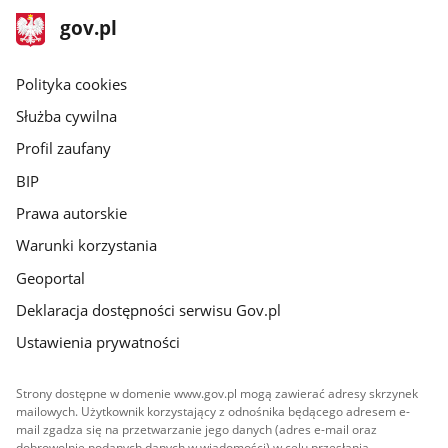
stopka
Strona
gov.pl
gov.pl
główna
gov.pl
Polityka cookies
Służba cywilna
Profil zaufany
BIP
Prawa autorskie
Warunki korzystania
Geoportal
Deklaracja dostępności serwisu Gov.pl
Ustawienia prywatności
Strony dostępne w domenie www.gov.pl mogą zawierać adresy skrzynek
mailowych. Użytkownik korzystający z odnośnika będącego adresem e-
mail zgadza się na przetwarzanie jego danych (adres e-mail oraz
dobrowolnie podanych danych w wiadomości) w celu przesłania