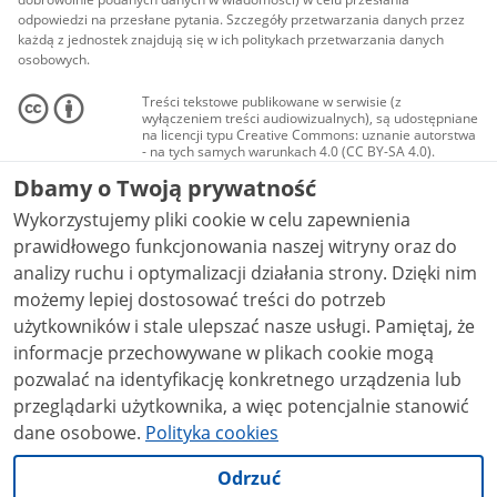
odpowiedzi na przesłane pytania. Szczegóły przetwarzania danych przez
każdą z jednostek znajdują się w ich politykach przetwarzania danych
osobowych.
Treści tekstowe publikowane w serwisie (z
wyłączeniem treści audiowizualnych), są udostępniane
na licencji typu Creative Commons: uznanie autorstwa
- na tych samych warunkach 4.0 (CC BY-SA 4.0).
Materiały audiowizualne, w tym zdjęcia, materiały
Dbamy o Twoją prywatność
audio i wideo, są udostępniane na licencji typu
Creative Commons: uznanie autorstwa użycie
Wykorzystujemy pliki cookie w celu zapewnienia
niekomercyjne - bez utworów zależnych 4.0 (CC BY-
NC-ND 4.0), o ile nie jest to stwierdzone inaczej.
prawidłowego funkcjonowania naszej witryny oraz do
analizy ruchu i optymalizacji działania strony. Dzięki nim
możemy lepiej dostosować treści do potrzeb
użytkowników i stale ulepszać nasze usługi. Pamiętaj, że
informacje przechowywane w plikach cookie mogą
pozwalać na identyfikację konkretnego urządzenia lub
przeglądarki użytkownika, a więc potencjalnie stanowić
dane osobowe.
Polityka cookies
Odrzuć