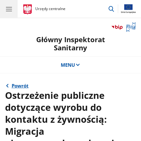
przejdź
gov.pl
Urzędy centralne
gov.pl
Urzędy
do
centralne
wyszukiwar
Otwór
okno
Główny Inspektorat
z
tłuma
Sanitarny
języka
migow
MENU
Powrót
Ostrzeżenie publiczne
dotyczące wyrobu do
kontaktu z żywnością:
Migracja