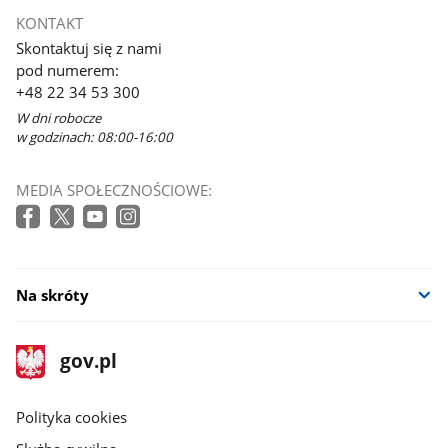
otworzy
KONTAKT
się
Skontaktuj się z nami
w
pod numerem:
nowym
+48 22 34 53 300
oknie
W dni robocze
w godzinach: 08:00-16:00
MEDIA SPOŁECZNOŚCIOWE:
Na skróty
stopka
Strona
gov.pl
gov.pl
główna
gov.pl
Polityka cookies