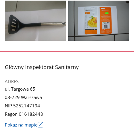
Pokaż
Pokaż
zdjęcie
zdjęcie
1
2
z
z
stopka
Główny Inspektorat Sanitarny
galerii.
galerii.
ADRES
ul. Targowa 65
03-729 Warszawa
NIP 5252147194
Regon 016182448
Pokaż na mapie
Link