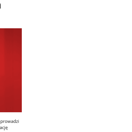
h
. prowadzi
ację