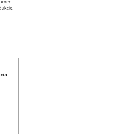
numer
dukcie.
cia