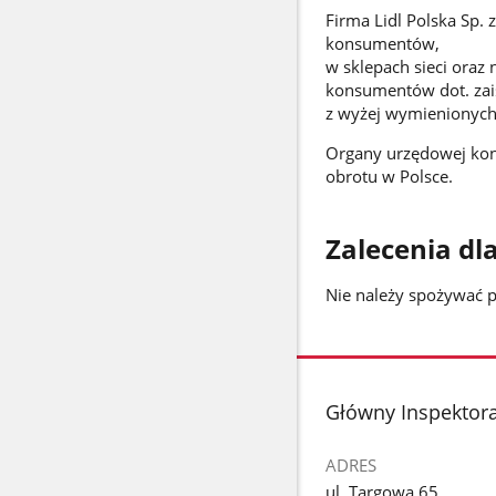
Firma Lidl Polska Sp. 
konsumentów,
w sklepach sieci oraz 
konsumentów dot. zais
z wyżej wymienionych 
Organy urzędowej kon
obrotu w Polsce.
Zalecenia d
Nie należy spożywać 
stopka
Główny Inspektora
ADRES
ul. Targowa 65