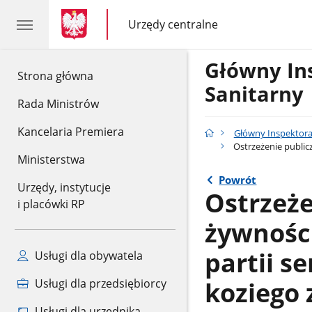
gov.pl
gov.pl
Urzędy centralne
gov.pl
Urzędy
centralne
Główny In
gov.pl
Strona główna
Sanitarny
Rada Ministrów
Kancelaria Premiera
Główny Inspektora
Ostrzeżenie public
Ministerstwa
Powrót
Urzędy, instytucje
Ostrzeże
i placówki RP
żywności
partii s
Usługi dla obywatela
koziego 
Usługi dla przedsiębiorcy
Usługi dla urzędnika