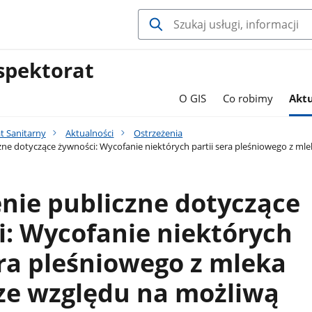
spektorat
O GIS
Co robimy
Aktu
t Sanitarny
Aktualności
Ostrzeżenia
zne dotyczące żywności: Wycofanie niektórych partii sera pleśniowego z m
nie publiczne dotyczące
: Wycofanie niektórych
era pleśniowego z mleka
ze względu na możliwą