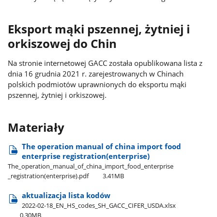
Eksport mąki pszennej, żytniej i
orkiszowej do Chin
Na stronie internetowej GACC została opublikowana lista z
dnia 16 grudnia 2021 r. zarejestrowanych w Chinach
polskich podmiotów uprawnionych do eksportu mąki
pszennej, żytniej i orkiszowej.
Materiały
The operation manual of china import food
enterprise registration(enterprise)
The​_operation​_manual​_of​_china​_import​_food​_enterprise​
_registration(enterprise).pdf
3.41MB
aktualizacja lista kodów
2022-02-18​_EN​_HS​_codes​_SH​_GACC​_CIFER​_USDA.xlsx
0.30MB