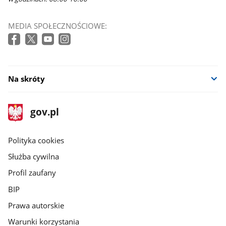
MEDIA SPOŁECZNOŚCIOWE:
Na skróty
stopka
Strona
gov.pl
gov.pl
główna
gov.pl
Polityka cookies
Służba cywilna
Profil zaufany
BIP
Prawa autorskie
Warunki korzystania