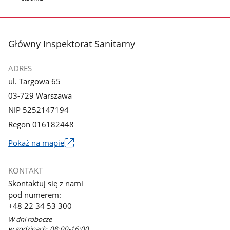
stopka
Główny Inspektorat Sanitarny
ADRES
ul. Targowa 65
03-729 Warszawa
NIP 5252147194
Regon 016182448
Pokaż na mapie
Link
otworzy
KONTAKT
się
Skontaktuj się z nami
w
pod numerem:
nowym
+48 22 34 53 300
oknie
W dni robocze
w godzinach: 08:00-16:00