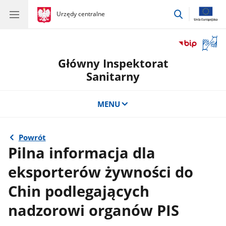
przejdź
gov.pl
Urzędy centralne
gov.pl
Urzędy
do
centralne
wyszukiwar
Otwór
okno
Główny Inspektorat
z
tłuma
Sanitarny
języka
migow
MENU
Powrót
Pilna informacja dla
eksporterów żywności do
Chin podlegających
nadzorowi organów PIS