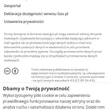
Geoportal
Deklaracja dostępności serwisu Gov.pl
Ustawienia prywatności
Strony dostępne w domenie www.gov.pl mogą zawierać adresy skrzynek
mailowych. Użytkownik korzystający z odnośnika będącego adresem e-
mail zgadza się na przetwarzanie jego danych (adres e-mail oraz
dobrowolnie podanych danych w wiadomości) w celu przesłania
odpowiedzi na przesłane pytania. Szczegóły przetwarzania danych przez
każdą z jednostek znajdują się w ich politykach przetwarzania danych
osobowych.
Treści tekstowe publikowane w serwisie (z
wyłączeniem treści audiowizualnych), są udostępniane
na licencji typu Creative Commons: uznanie autorstwa
- na tych samych warunkach 4.0 (CC BY-SA 4.0).
Materiały audiowizualne, w tym zdjęcia, materiały
Dbamy o Twoją prywatność
audio i wideo, są udostępniane na licencji typu
Creative Commons: uznanie autorstwa użycie
Wykorzystujemy pliki cookie w celu zapewnienia
niekomercyjne - bez utworów zależnych 4.0 (CC BY-
NC-ND 4.0), o ile nie jest to stwierdzone inaczej.
prawidłowego funkcjonowania naszej witryny oraz do
analizy ruchu i optymalizacji działania strony. Dzięki nim