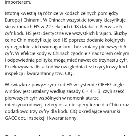
importerem.
Istotną kwestią są różnice w kodach celnych pomiędzy
Europą i Chinami. W Chinach wszystkie towary klasyfikuje
się w ramach HS w 22 sekcjach i 98 działach. Pierwsze 6
cyfr kodu HS jest identyczne we wszystkich krajach. Służby
celne Chin modyfikują kod HS poprzez dodanie kolejnych
cyfr zgodnie z ich wymaganiami, bez zmiany pierwszych 6
cyfr. W efekcie kody w Chinach zgodnie z nadzorem celnym
i odpowiednią polityką mogą mieć nawet do trzynastu cyfr.
Przekazywana lista kodów uwzględnia też trzycyfrowy kod
inspekcji i kwarantanny tzw. CIQ.
W związku z powyższym kod HS w systemie CIFER/single
window jest ustalany według zasady 6 + 4 + 3, czyli sześć
pierwszych cyfr wspólnych w nomenklaturze
międzynarodowej, cztery ostatnie specyficzne dla Chin oraz
dodatkowo trzy cyfry dla kodu CIQ określające warunki
GACC dot. inspekcji i kwarantanny.