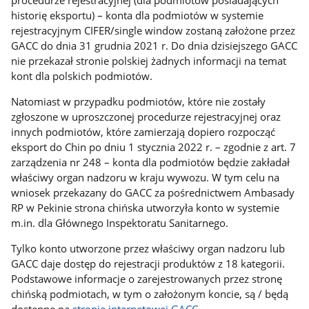
procedurze rejestracyjnej (dla podmiotów posiadających
historię eksportu) – konta dla podmiotów w systemie
rejestracyjnym CIFER/single window zostaną założone przez
GACC do dnia 31 grudnia 2021 r. Do dnia dzisiejszego GACC
nie przekazał stronie polskiej żadnych informacji na temat
kont dla polskich podmiotów.
Natomiast w przypadku podmiotów, które nie zostały
zgłoszone w uproszczonej procedurze rejestracyjnej oraz
innych podmiotów, które zamierzają dopiero rozpocząć
eksport do Chin po dniu 1 stycznia 2022 r. – zgodnie z art. 7
zarządzenia nr 248 – konta dla podmiotów będzie zakładał
właściwy organ nadzoru w kraju wywozu. W tym celu na
wniosek przekazany do GACC za pośrednictwem Ambasady
RP w Pekinie strona chińska utworzyła konto w systemie
m.in. dla Głównego Inspektoratu Sanitarnego.
Tylko konto utworzone przez właściwy organ nadzoru lub
GACC daje dostęp do rejestracji produktów z 18 kategorii.
Podstawowe informacje o zarejestrowanych przez stronę
chińską podmiotach, w tym o założonym koncie, są / będą
dostępne na
stronie internetowej GACC
.