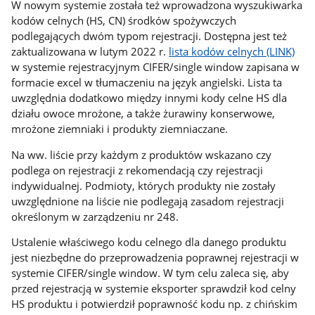
W nowym systemie została też wprowadzona wyszukiwarka
kodów celnych (HS, CN) środków spożywczych
podlegających dwóm typom rejestracji. Dostępna jest też
zaktualizowana w lutym 2022 r.
lista kodów celnych (LINK)
w systemie rejestracyjnym CIFER/single window zapisana w
formacie excel w tłumaczeniu na język angielski. Lista ta
uwzględnia dodatkowo między innymi kody celne HS dla
działu owoce mrożone, a także żurawiny konserwowe,
mrożone ziemniaki i produkty ziemniaczane.
Na ww. liście przy każdym z produktów wskazano czy
podlega on rejestracji z rekomendacją czy rejestracji
indywidualnej. Podmioty, których produkty nie zostały
uwzględnione na liście nie podlegają zasadom rejestracji
określonym w zarządzeniu nr 248.
Ustalenie właściwego kodu celnego dla danego produktu
jest niezbędne do przeprowadzenia poprawnej rejestracji w
systemie CIFER/single window. W tym celu zaleca się, aby
przed rejestracją w systemie eksporter sprawdził kod celny
HS produktu i potwierdził poprawność kodu np. z chińskim