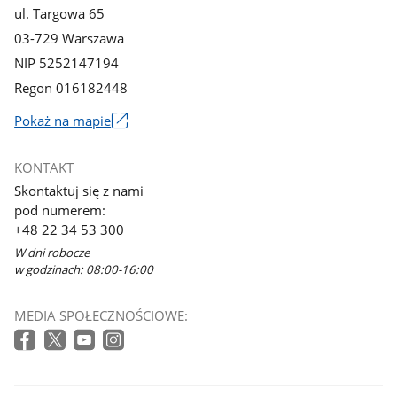
ul. Targowa 65
03-729 Warszawa
NIP 5252147194
Regon 016182448
Pokaż na mapie
Link
otworzy
KONTAKT
się
Skontaktuj się z nami
w
pod numerem:
nowym
+48 22 34 53 300
oknie
W dni robocze
w godzinach: 08:00-16:00
MEDIA SPOŁECZNOŚCIOWE: