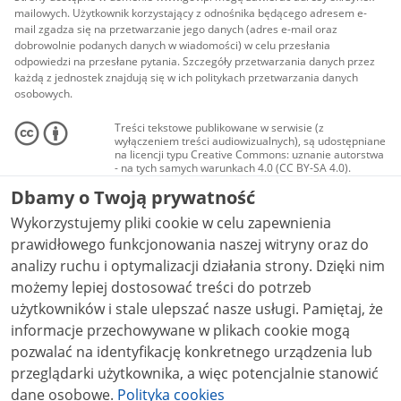
mailowych. Użytkownik korzystający z odnośnika będącego adresem e-
mail zgadza się na przetwarzanie jego danych (adres e-mail oraz
dobrowolnie podanych danych w wiadomości) w celu przesłania
odpowiedzi na przesłane pytania. Szczegóły przetwarzania danych przez
każdą z jednostek znajdują się w ich politykach przetwarzania danych
osobowych.
Treści tekstowe publikowane w serwisie (z
wyłączeniem treści audiowizualnych), są udostępniane
na licencji typu Creative Commons: uznanie autorstwa
- na tych samych warunkach 4.0 (CC BY-SA 4.0).
Materiały audiowizualne, w tym zdjęcia, materiały
Dbamy o Twoją prywatność
audio i wideo, są udostępniane na licencji typu
Creative Commons: uznanie autorstwa użycie
Wykorzystujemy pliki cookie w celu zapewnienia
niekomercyjne - bez utworów zależnych 4.0 (CC BY-
NC-ND 4.0), o ile nie jest to stwierdzone inaczej.
prawidłowego funkcjonowania naszej witryny oraz do
analizy ruchu i optymalizacji działania strony. Dzięki nim
możemy lepiej dostosować treści do potrzeb
użytkowników i stale ulepszać nasze usługi. Pamiętaj, że
informacje przechowywane w plikach cookie mogą
pozwalać na identyfikację konkretnego urządzenia lub
przeglądarki użytkownika, a więc potencjalnie stanowić
dane osobowe.
Polityka cookies