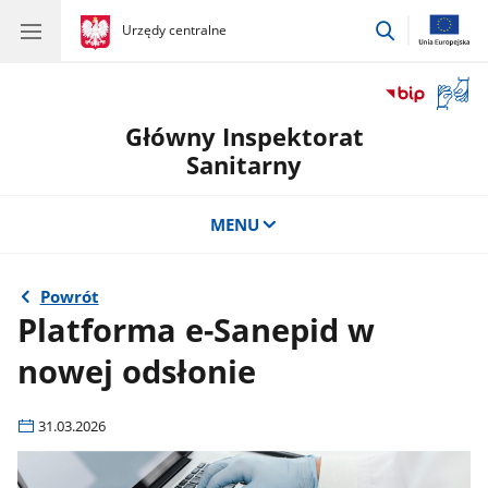
przejdź
gov.pl
Urzędy centralne
gov.pl
Urzędy
do
centralne
wyszukiwar
Otwór
okno
Główny Inspektorat
z
tłuma
Sanitarny
języka
migow
MENU
Powrót
Platforma e-Sanepid w
nowej odsłonie
31.03.2026