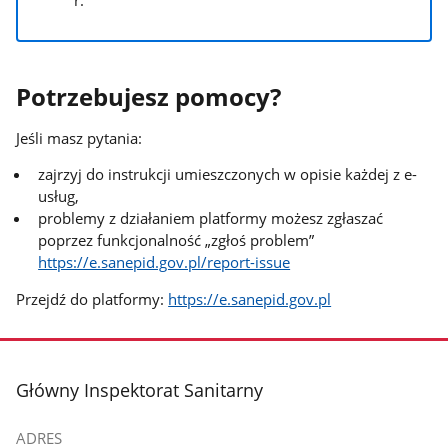
r.
Potrzebujesz pomocy?
Jeśli masz pytania:
zajrzyj do instrukcji umieszczonych w opisie każdej z e-
usług,
problemy z działaniem platformy możesz zgłaszać
poprzez funkcjonalność „zgłoś problem”
https://e.sanepid.gov.pl/report-issue
Przejdź do platformy:
https://e.sanepid.gov.pl
stopka
Główny Inspektorat Sanitarny
ADRES