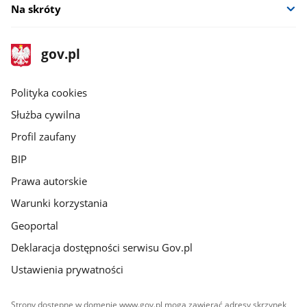
Na skróty
stopka
Strona
gov.pl
gov.pl
główna
gov.pl
Polityka cookies
Służba cywilna
Profil zaufany
BIP
Prawa autorskie
Warunki korzystania
Geoportal
Deklaracja dostępności serwisu Gov.pl
Ustawienia prywatności
Strony dostępne w domenie www.gov.pl mogą zawierać adresy skrzynek