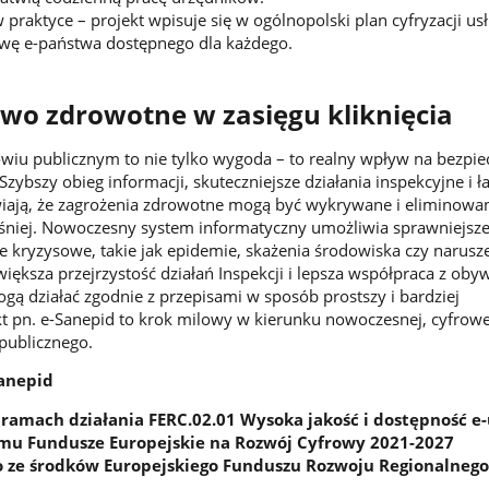
praktyce – projekt wpisuje się w ogólnopolski plan cyfryzacji us
owę e-państwa dostępnego dla każdego
.
wo zdrowotne w zasięgu kliknięcia
wiu publicznym to nie tylko wygoda – to realny wpływ na bezpi
zybszy obieg informacji, skuteczniejsze działania inspekcyjne i ł
iają, że zagrożenia zdrowotne mogą być wykrywane i eliminowan
eśniej. Nowoczesny system informatyczny umożliwia sprawniejsz
e kryzysowe, takie jak epidemie, skażenia środowiska czy narus
większa przejrzystość działań Inspekcji i lepsza współpraca z oby
ogą działać zgodnie z przepisami w sposób prostszy i bardziej
t pn. e-Sanepid to krok milowy w kierunku nowoczesnej, cyfrowe
 publicznego.
Sanepid
 ramach działania FERC.02.01 Wysoka jakość i dostępność e-
amu Fundusze Europejskie na Rozwój Cyfrowy 2021-2027
 ze środków Europejskiego Funduszu Rozwoju Regionalnego