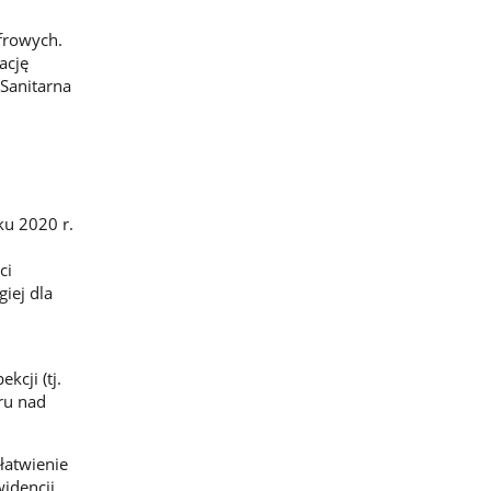
frowych.
ację
 Sanitarna
ku 2020 r.
ci
giej dla
cji (tj.
ru nad
ałatwienie
idencji,