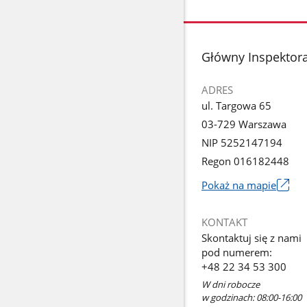
stopka
Główny Inspektora
ADRES
ul. Targowa 65
03-729 Warszawa
NIP 5252147194
Regon 016182448
Pokaż na mapie
Link
otworzy
KONTAKT
się
Skontaktuj się z nami
w
pod numerem:
nowym
+48 22 34 53 300
oknie
W dni robocze
w godzinach: 08:00-16:00