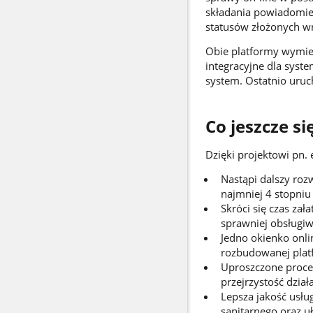
składania powiadomień
statusów złożonych w
Obie platformy wymie
integracyjne dla sys
system. Ostatnio uru
Co jeszcze si
Dzięki projektowi pn. 
Nastąpi dalszy roz
najmniej 4 stopniu 
Skróci się czas za
sprawniej obsługiw
Jedno okienko onli
rozbudowanej platf
Uproszczone proced
przejrzystość działa
Lepsza jakość usłu
sanitarnego oraz u