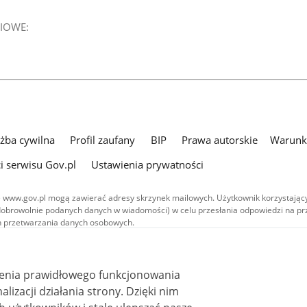
IOWE:
użba cywilna
Profil zaufany
BIP
Prawa autorskie
Warunki
i serwisu Gov.pl
Ustawienia prywatności
 www.gov.pl mogą zawierać adresy skrzynek mailowych. Użytkownik korzystający
dobrowolnie podanych danych w wiadomości) w celu przesłania odpowiedzi na prz
ach przetwarzania danych osobowych.
we publikowane w serwisie (z wyłączeniem treści audiowizualnych), są
 na licencji typu Creative Commons: uznanie autorstwa - na tych samych
 (CC BY-SA 4.0). Materiały audiowizualne, w tym zdjęcia, materiały audio i wideo
ienia prawidłowego funkcjonowania
ane na licencji typu Creative Commons: uznanie autorstwa użycie niekomercyjne 
ależnych 4.0 (CC BY-NC-ND 4.0), o ile nie jest to stwierdzone inaczej.
i działania strony. Dzięki nim