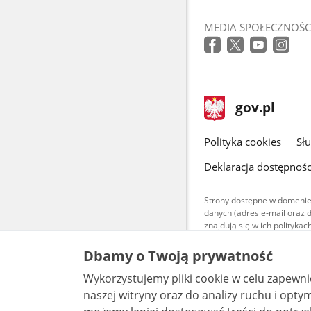
MEDIA SPOŁECZNOŚC
stopka
Strona
gov.pl
gov.pl
główna
gov.pl
Polityka cookies
Sł
Deklaracja dostępnośc
Strony dostępne w domenie
danych (adres e-mail oraz 
znajdują się w ich polityk
Treści teksto
Dbamy o Twoją prywatność
udostępniane
warunkach 4.0
Wykorzystujemy pliki cookie w celu zapewn
są udostępni
bez utworów z
naszej witryny oraz do analizy ruchu i optymalizacj