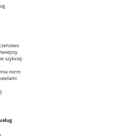
ług
eczeństwo
atwiejszy
e szybciej
e
zenia norm
watelami
j
usług
,