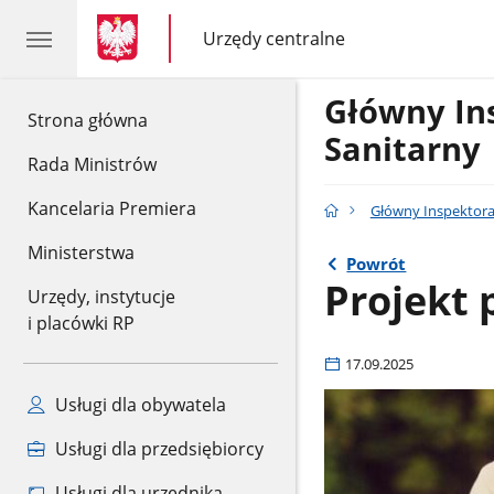
gov.pl
gov.pl
Urzędy centralne
gov.pl
Urzędy
centralne
Główny In
gov.pl
Strona główna
Sanitarny
Rada Ministrów
Kancelaria Premiera
Główny Inspektora
Ministerstwa
Powrót
Projekt 
Urzędy, instytucje
i placówki RP
17.09.2025
Usługi dla obywatela
Usługi dla przedsiębiorcy
Usługi dla urzędnika