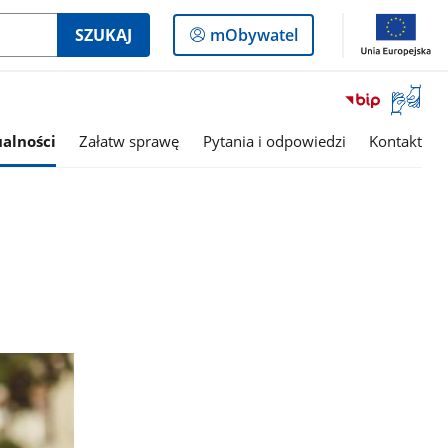
Logowanie
SZUKAJ
mObywatel
do
panelu
Otwórz
okno
z
alności
Załatw sprawę
Pytania i odpowiedzi
Kontakt
tłumac
języka
migowe