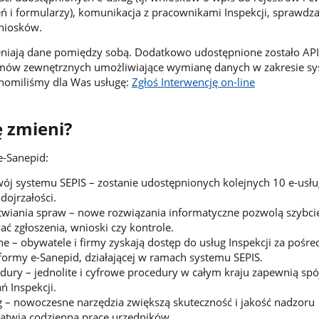
 i formularzy), komunikacja z pracownikami Inspekcji, sprawdz
niosków.
niają dane pomiędzy sobą. Dodatkowo udostępnione zostało API
temów zewnętrznych umożliwiające wymianę danych w zakresie sy
chomiliśmy dla Was usługę:
Zgłoś Interwencję on-line
ę zmieni?
e-Sanepid:
wój systemu SEPIS – zostanie udostępnionych kolejnych 10 e-usłu
dojrzałości.
łatwiania spraw – nowe rozwiązania informatyczne pozwolą szybcie
ać zgłoszenia, wnioski czy kontrole.
ne – obywatele i firmy zyskają dostęp do usług Inspekcji za pośr
ormy e-Sanepid, działającej w ramach systemu SEPIS.
ury – jednolite i cyfrowe procedury w całym kraju zapewnią spó
ń Inspekcji.
g – nowoczesne narzędzia zwiększą skuteczność i jakość nadzoru
łatwią codzienną pracę urzędników.