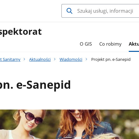
spektorat
O GIS
Co robimy
Aktu
t Sanitarny
Aktualności
Wiadomości
Projekt pn. e-Sanepid
pn. e-Sanepid