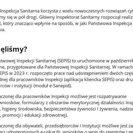
 Inspekcja Sanitarna korzysta z wielu nowoczesnych rozwiązań cy
y się w pół drogi. Główny Inspektorat Sanitarny rozpoczął realiz
d, który znacząco wpłynie na sposób, w jaki Państwowa Inspekcja
ia.
nęliśmy?
twowej Inspekcji Sanitarnej (SEPIS) to uruchomione w październi
ne, przygotowane dla Państwowej Inspekcji Sanitarnej. W ramach
PIS w 2023 r. rozpoczęto prace nad udostępnieniem dwóch częś
dnej dla pracowników Inspekcji (aplikacja kliencka SEPIS) oraz dru
rców i instytucji (moduł e-Sanepid).
aczonej dla pracowników Inspekcji możliwe jest rozpatrywanie
niosków, formularzy z obszarów merytorycznej działalności Inspek
, higieny środowiska, bezpieczeństwa żywności i żywienia, nadzo
, promocji i edukacji zdrowotnej).
czonej dla obywateli, przedsiębiorców i instytucji możliwe jest z
ci udostępnionych e-usług (tj. wniosków o wpis do rejestrów i ew