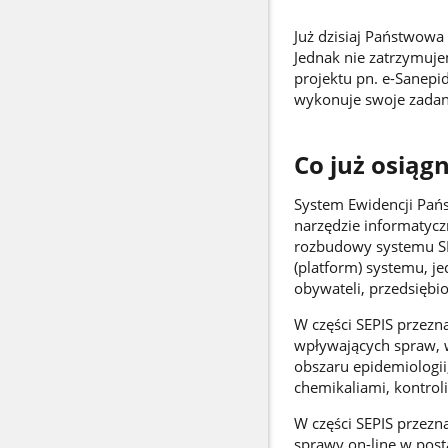
Już dzisiaj Państwowa
Jednak nie zatrzymujem
projektu pn. e-Sanepi
wykonuje swoje zadan
Co już osiąg
System Ewidencji Pańs
narzędzie informatycz
rozbudowy systemu SE
(platform) systemu, je
obywateli, przedsiębio
W części SEPIS przezn
wpływających spraw, w
obszaru epidemiologii
chemikaliami, kontroli
W części SEPIS przezna
sprawy on-line w posta