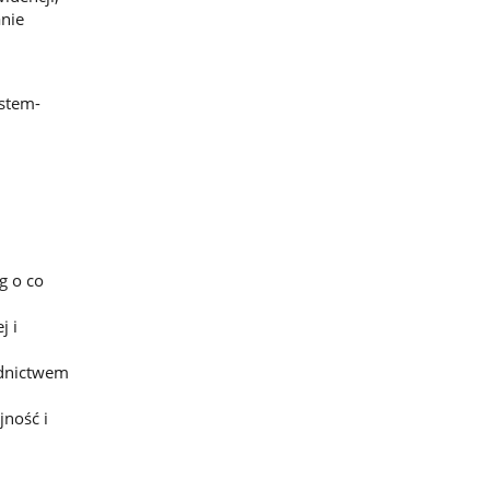
anie
stem-
g o co
j i
ednictwem
jność i