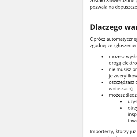
zostało zatwierdzone 
pozwala na dopuszcze
Dlaczego war
Oprócz automatyczneg
zgodnej ze zgłoszenie
możesz wysła
drogą elektro
nie musisz p
je zweryfiko
oszczędzasz 
wnioskach),
możesz śledz
uzys
otrz
insp
towa
Importerzy, którzy już