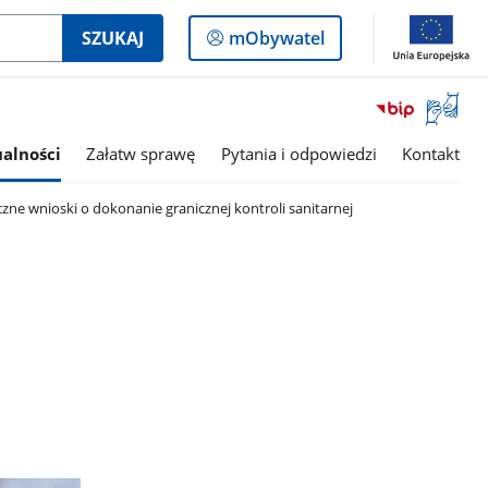
Logowanie
SZUKAJ
mObywatel
do
panelu
Otwórz
okno
z
alności
Załatw sprawę
Pytania i odpowiedzi
Kontakt
tłumac
języka
zne wnioski o dokonanie granicznej kontroli sanitarnej
migowe