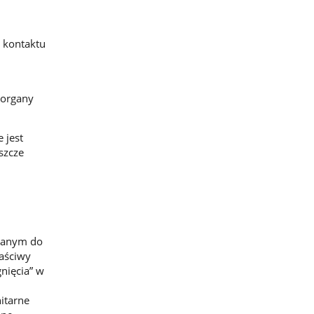
o kontaktu
 organy
 jest
szcze
adanym do
aściwy
nięcia” w
itarne