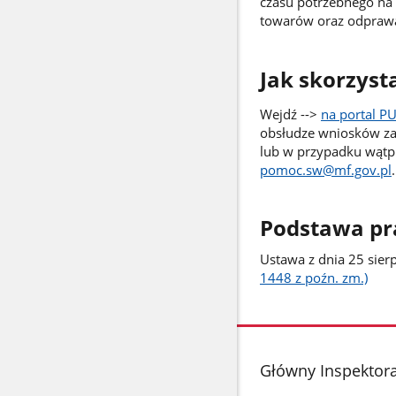
czasu potrzebnego na 
towarów oraz odprawa
Jak skorzyst
Wejdź -->
na portal P
obsłudze wniosków z
lub w przypadku wątpl
pomoc.sw@mf.gov.pl
.
Podstawa p
Ustawa z dnia 25 sier
1448 z poźn. zm.)
stopka
Główny Inspektora