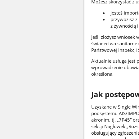
Możesz skorzystać z usł
jesteś import
przywozisz z
z żywnością 
Jeśli złożysz wniosek
świadectwa sanitarne
Państwowej Inspekcji 
Aktualnie usługa jest
wprowadzenie obowiązk
określona.
Jak postępo
Uzyskane w Single Wi
podsystemu AIS/IMPOR
akronim, tj. „7P45” o
sekcji Nagłówek „Rozs
obsługujący zgłoszeni