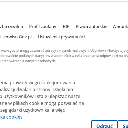
użba cywilna
Profil zaufany
BIP
Prawa autorskie
Warunki
i serwisu Gov.pl
Ustawienia prywatności
 www.gov.pl mogą zawierać adresy skrzynek mailowych. Użytkownik korzystający
dobrowolnie podanych danych w wiadomości) w celu przesłania odpowiedzi na prz
ach przetwarzania danych osobowych.
we publikowane w serwisie (z wyłączeniem treści audiowizualnych), są
 na licencji typu Creative Commons: uznanie autorstwa - na tych samych
 (CC BY-SA 4.0). Materiały audiowizualne, w tym zdjęcia, materiały audio i wideo
ienia prawidłowego funkcjonowania
ane na licencji typu Creative Commons: uznanie autorstwa użycie niekomercyjne 
ależnych 4.0 (CC BY-NC-ND 4.0), o ile nie jest to stwierdzone inaczej.
i działania strony. Dzięki nim
 użytkowników i stale ulepszać nasze
zeglądarki użytkownika, a więc
yka cookies
Odrzuć
Sp