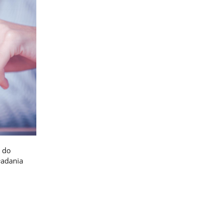
ą do
ładania