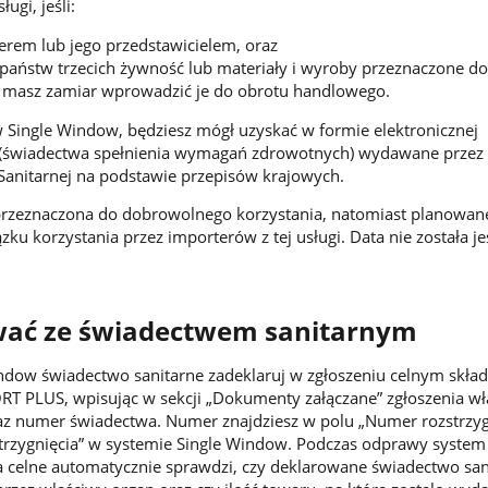
ugi, jeśli:
erem lub jego przedstawicielem, oraz
 państw trzecich żywność lub materiały i wyroby przeznaczone d
i masz zamiar wprowadzić je do obrotu handlowego.
 w Single Window, będziesz mógł uzyskać w formie elektronicznej
 (świadectwa spełnienia wymagań zdrowotnych) wydawane przez
Sanitarnej na podstawie przepisów krajowych.
 przeznaczona do dobrowolnego korzystania, natomiast planowane
u korzystania przez importerów z tej usługi. Data nie została je
wać ze świadectwem sanitarnym
ndow świadectwo sanitarne zadeklaruj w zgłoszeniu celnym skł
T PLUS, wpisując w sekcji „Dokumenty załączane” zgłoszenia wł
raz numer świadectwa. Numer znajdziesz w polu „Numer rozstrzyg
trzygnięcia” w systemie Single Window. Podczas odprawy system
a celne automatycznie sprawdzi, czy deklarowane świadectwo san