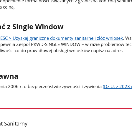
dopełnienie formalności związanych z graniczną kontrolą sanitar
 celną.
ać z Single Window
UESC > Uzyskaj graniczne dokumenty sanitarne i złóż wniosek
. Ws
apewnia Zespół PKWD-SINGLE WINDOW – w razie problemów tec
iwości co do prawidłowej obsługi wniosków napisz na adres
rawna
pnia 2006 r. o bezpieczeństwie żywności i żywienia
(Dz.U. z 2023 r
t Sanitarny