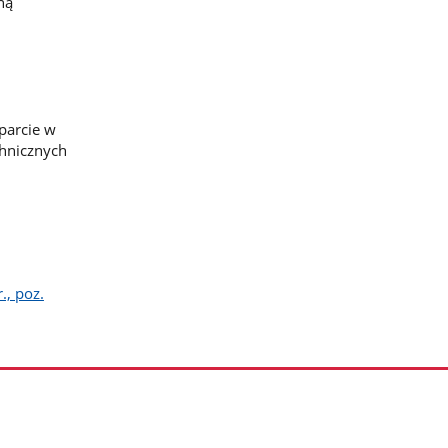
ną
parcie w
hnicznych
., poz.