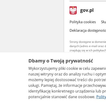
stopka
Strona
gov.pl
gov.pl
główna
gov.pl
Polityka cookies
Sł
Deklaracja dostępnośc
Strony dostępne w domenie
danych (adres e-mail oraz 
znajdują się w ich polityk
Treści teksto
Dbamy o Twoją prywatność
udostępniane
warunkach 4.0
Wykorzystujemy pliki cookie w celu zapewn
są udostępni
bez utworów z
naszej witryny oraz do analizy ruchu i optymalizacj
możemy lepiej dostosować treści do potrzeb
usługi. Pamiętaj, że informacje przechowywane w plikach cookie mogą pozwalać na
identyfikację konkretnego urządzenia lub pr
potencjalnie stanowić dane osobowe.
Polit