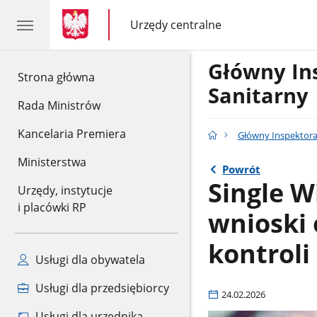
gov.pl
gov.pl
Urzędy centralne
gov.pl
Urzędy
centralne
Główny In
gov.pl
Strona główna
Sanitarny
Rada Ministrów
Kancelaria Premiera
Główny Inspektora
Ministerstwa
Powrót
Single W
Urzędy, instytucje
i placówki RP
wnioski 
kontroli
Usługi dla obywatela
Usługi dla przedsiębiorcy
24.02.2026
Usługi dla urzędnika