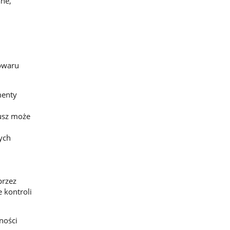
ane,
owaru
menty
usz może
ych
przez
 kontroli
ności