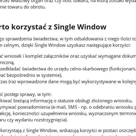
przez właściwy organ oraz czy ilość towaru, na którą zostało wyd
nie towaru do obrotu.
to korzystać z Single Window
o sprawdzenia świadectwa, w tym odsaldowania z niego ilości t
m celnym, dzięki Single Window uzyskasz następujące korzyści:
ć wniosek i komplet załączników oraz uzyskać wymagane doku
niczną,
rzedkładać świadectwa do urzędu celno-skarbowego (funkcjonari
wać bezpośrednio w systemie),
czas (raz wprowadzone dane mogą być wykorzystywane w kolejn
ić postęp sprawy, w tym:
kiwać bieżącą informację o statusie obsługi złożonego wniosku,
ymywać powiadomienia (e-mail, SMS - np. o odebraniu wniosku 
ekcję, konieczności uzupełnienia wniosku, wyznaczonym terminie
ru czy wydaniu rozstrzygnięcia).
 korzystają z Single Window, wskazują korzyści w postaci oszczęd