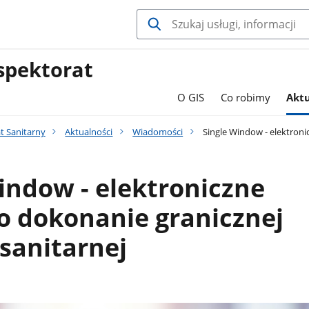
spektorat
O GIS
Co robimy
Aktu
t Sanitarny
Aktualności
Wiadomości
Single Window - elektronic
indow - elektroniczne
o dokonanie granicznej
 sanitarnej