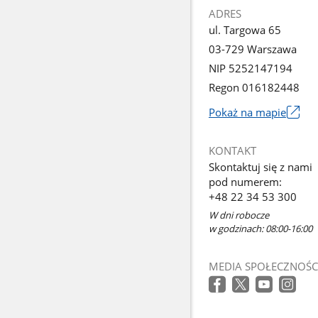
ADRES
ul. Targowa 65
03-729 Warszawa
NIP 5252147194
Regon 016182448
Pokaż na mapie
Link
otworzy
KONTAKT
się
Skontaktuj się z nami
w
pod numerem:
nowym
+48 22 34 53 300
oknie
W dni robocze
w godzinach: 08:00-16:00
MEDIA SPOŁECZNOŚC