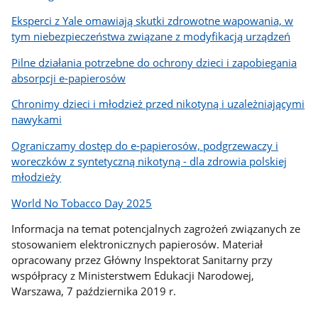
Eksperci z Yale omawiają skutki zdrowotne wapowania, w
tym niebezpieczeństwa związane z modyfikacją urządzeń
Pilne działania potrzebne do ochrony dzieci i zapobiegania
absorpcji e-papierosów
Chronimy dzieci i młodzież przed nikotyną i uzależniającymi
nawykami
Ograniczamy dostęp do e-papierosów, podgrzewaczy i
woreczków z syntetyczną nikotyną - dla zdrowia polskiej
młodzieży
World No Tobacco Day 2025
Informacja na temat potencjalnych zagrożeń związanych ze
stosowaniem elektronicznych papierosów. Materiał
opracowany przez Główny Inspektorat Sanitarny przy
współpracy z Ministerstwem Edukacji Narodowej,
Warszawa, 7 października 2019 r.