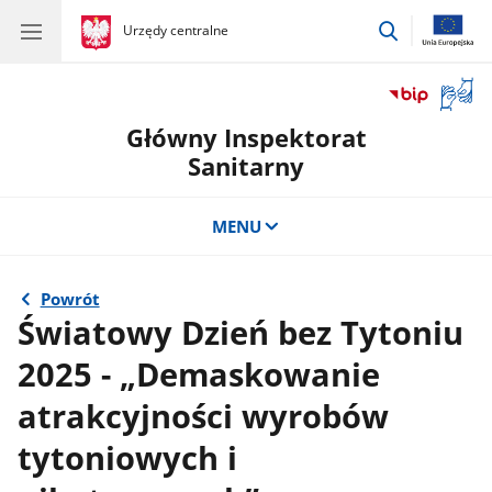
przejdź
gov.pl
Urzędy centralne
gov.pl
Urzędy
do
centralne
wyszukiwar
Otwór
okno
Główny Inspektorat
z
tłuma
Sanitarny
języka
migow
MENU
Powrót
Światowy Dzień bez Tytoniu
2025 - „Demaskowanie
atrakcyjności wyrobów
tytoniowych i