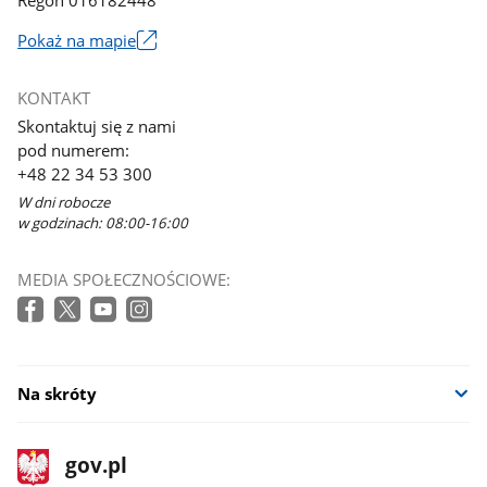
Pokaż na mapie
Link
otworzy
KONTAKT
się
Skontaktuj się z nami
w
pod numerem:
nowym
+48 22 34 53 300
oknie
W dni robocze
w godzinach: 08:00-16:00
MEDIA SPOŁECZNOŚCIOWE:
Na skróty
stopka
Strona
gov.pl
gov.pl