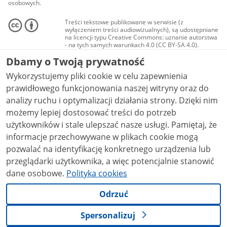
osobowych.
Treści tekstowe publikowane w serwisie (z
wyłączeniem treści audiowizualnych), są udostępniane
na licencji typu Creative Commons: uznanie autorstwa
- na tych samych warunkach 4.0 (CC BY-SA 4.0).
Materiały audiowizualne, w tym zdjęcia, materiały
Dbamy o Twoją prywatność
audio i wideo, są udostępniane na licencji typu
Creative Commons: uznanie autorstwa użycie
Wykorzystujemy pliki cookie w celu zapewnienia
niekomercyjne - bez utworów zależnych 4.0 (CC BY-
NC-ND 4.0), o ile nie jest to stwierdzone inaczej.
prawidłowego funkcjonowania naszej witryny oraz do
analizy ruchu i optymalizacji działania strony. Dzięki nim
możemy lepiej dostosować treści do potrzeb
użytkowników i stale ulepszać nasze usługi. Pamiętaj, że
informacje przechowywane w plikach cookie mogą
pozwalać na identyfikację konkretnego urządzenia lub
przeglądarki użytkownika, a więc potencjalnie stanowić
dane osobowe.
Polityka cookies
Odrzuć
Spersonalizuj