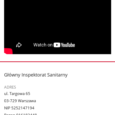
stopka
Główny Inspektorat Sanitarny
ADRES
ul. Targowa 65
03-729 Warszawa
NIP 5252147194
Regon 016182448