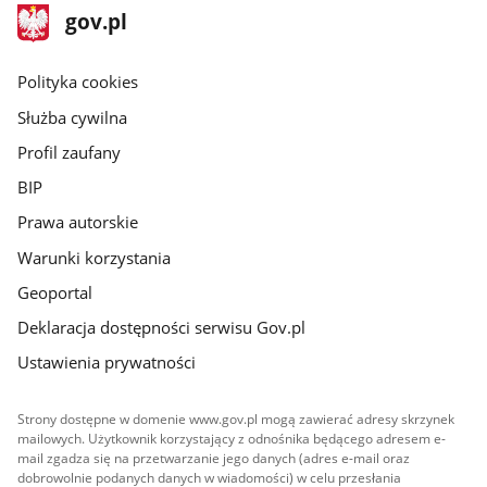
stopka
Strona
gov.pl
gov.pl
główna
gov.pl
Polityka cookies
Służba cywilna
Profil zaufany
BIP
Prawa autorskie
Warunki korzystania
Geoportal
Deklaracja dostępności serwisu Gov.pl
Ustawienia prywatności
Strony dostępne w domenie www.gov.pl mogą zawierać adresy skrzynek
mailowych. Użytkownik korzystający z odnośnika będącego adresem e-
mail zgadza się na przetwarzanie jego danych (adres e-mail oraz
dobrowolnie podanych danych w wiadomości) w celu przesłania