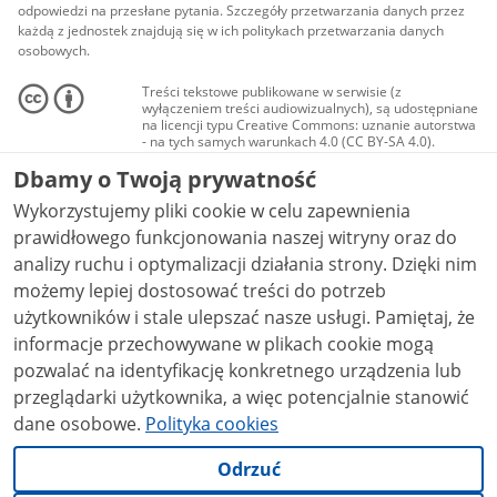
odpowiedzi na przesłane pytania. Szczegóły przetwarzania danych przez
każdą z jednostek znajdują się w ich politykach przetwarzania danych
osobowych.
Treści tekstowe publikowane w serwisie (z
wyłączeniem treści audiowizualnych), są udostępniane
na licencji typu Creative Commons: uznanie autorstwa
- na tych samych warunkach 4.0 (CC BY-SA 4.0).
Materiały audiowizualne, w tym zdjęcia, materiały
Dbamy o Twoją prywatność
audio i wideo, są udostępniane na licencji typu
Creative Commons: uznanie autorstwa użycie
Wykorzystujemy pliki cookie w celu zapewnienia
niekomercyjne - bez utworów zależnych 4.0 (CC BY-
NC-ND 4.0), o ile nie jest to stwierdzone inaczej.
prawidłowego funkcjonowania naszej witryny oraz do
analizy ruchu i optymalizacji działania strony. Dzięki nim
możemy lepiej dostosować treści do potrzeb
użytkowników i stale ulepszać nasze usługi. Pamiętaj, że
informacje przechowywane w plikach cookie mogą
pozwalać na identyfikację konkretnego urządzenia lub
przeglądarki użytkownika, a więc potencjalnie stanowić
dane osobowe.
Polityka cookies
Odrzuć