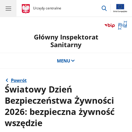
przejdź
gov.pl
Urzędy centralne
gov.pl
Urzędy
do
centralne
wyszukiwar
Otwór
okno
Główny Inspektorat
z
tłuma
Sanitarny
języka
migow
MENU
Powrót
Światowy Dzień
Bezpieczeństwa Żywności
2026: bezpieczna żywność
wszędzie