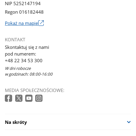
NIP 5252147194
Regon 016182448
Pokaż na mapie
Link
otworzy
KONTAKT
się
Skontaktuj się z nami
w
pod numerem:
nowym
+48 22 34 53 300
oknie
W dni robocze
w godzinach: 08:00-16:00
MEDIA SPOŁECZNOŚCIOWE:
Na skróty