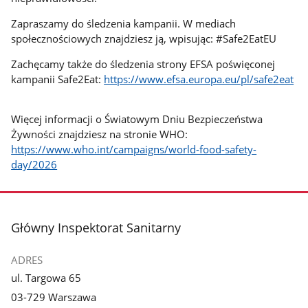
Zapraszamy do śledzenia kampanii. W mediach
społecznościowych znajdziesz ją, wpisując: #Safe2EatEU
Zachęcamy także do śledzenia strony EFSA poświęconej
kampanii Safe2Eat:
https://www.efsa.europa.eu/pl/safe2eat
Więcej informacji o Światowym Dniu Bezpieczeństwa
Żywności znajdziesz na stronie WHO:
https://www.who.int/campaigns/world-food-safety-
day/2026
stopka
Główny Inspektorat Sanitarny
ADRES
ul. Targowa 65
03-729 Warszawa