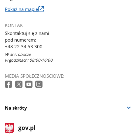
Pokaż na mapie
Link
otworzy
KONTAKT
się
Skontaktuj się z nami
w
pod numerem:
nowym
+48 22 34 53 300
oknie
W dni robocze
w godzinach: 08:00-16:00
MEDIA SPOŁECZNOŚCIOWE:
Na skróty
stopka
Strona
gov.pl
gov.pl
główna