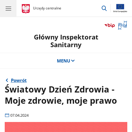
przejdź
gov.pl
Urzędy centralne
gov.pl
Urzędy
do
centralne
wyszukiwar
Otwór
okno
Główny Inspektorat
z
tłuma
Sanitarny
języka
migow
MENU
Powrót
Światowy Dzień Zdrowia -
Moje zdrowie, moje prawo
07.04.2024