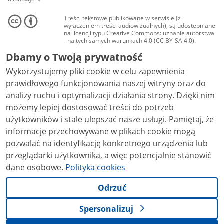
Treści tekstowe publikowane w serwisie (z
wyłączeniem treści audiowizualnych), są udostępniane
na licencji typu Creative Commons: uznanie autorstwa
- na tych samych warunkach 4.0 (CC BY-SA 4.0).
Materiały audiowizualne, w tym zdjęcia, materiały
Dbamy o Twoją prywatność
audio i wideo, są udostępniane na licencji typu
Creative Commons: uznanie autorstwa użycie
Wykorzystujemy pliki cookie w celu zapewnienia
niekomercyjne - bez utworów zależnych 4.0 (CC BY-
NC-ND 4.0), o ile nie jest to stwierdzone inaczej.
prawidłowego funkcjonowania naszej witryny oraz do
analizy ruchu i optymalizacji działania strony. Dzięki nim
możemy lepiej dostosować treści do potrzeb
użytkowników i stale ulepszać nasze usługi. Pamiętaj, że
informacje przechowywane w plikach cookie mogą
pozwalać na identyfikację konkretnego urządzenia lub
przeglądarki użytkownika, a więc potencjalnie stanowić
dane osobowe.
Polityka cookies
Odrzuć
Spersonalizuj