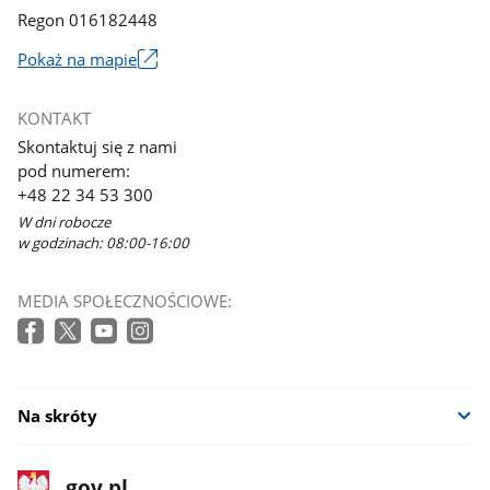
Regon 016182448
Pokaż na mapie
Link
otworzy
KONTAKT
się
Skontaktuj się z nami
w
pod numerem:
nowym
+48 22 34 53 300
oknie
W dni robocze
w godzinach: 08:00-16:00
MEDIA SPOŁECZNOŚCIOWE:
Na skróty
stopka
Strona
gov.pl