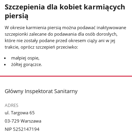
Szczepienia dla kobiet karmiących
piersią
W okresie karmienia piersią można podawać inaktywowane
szczepionki zalecane do podawania dla osób dorosłych,
które nie zostały podane przed okresem ciąży ani w jej
trakcie, oprócz szczepień przeciwko:
małpiej ospie,
żółtej gorączce.
stopka
Główny Inspektorat Sanitarny
ADRES
ul. Targowa 65
03-729 Warszawa
NIP 5252147194