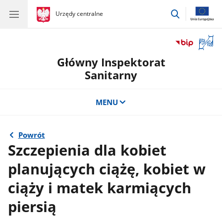
przejdź
gov.pl
Urzędy centralne
gov.pl
Urzędy
do
centralne
wyszukiwar
Otwór
okno
Główny Inspektorat
z
tłuma
Sanitarny
języka
migow
MENU
Powrót
Szczepienia dla kobiet
planujących ciążę, kobiet w
ciąży i matek karmiących
piersią