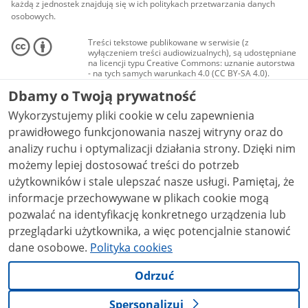
każdą z jednostek znajdują się w ich politykach przetwarzania danych
osobowych.
Treści tekstowe publikowane w serwisie (z
wyłączeniem treści audiowizualnych), są udostępniane
na licencji typu Creative Commons: uznanie autorstwa
- na tych samych warunkach 4.0 (CC BY-SA 4.0).
Materiały audiowizualne, w tym zdjęcia, materiały
Dbamy o Twoją prywatność
audio i wideo, są udostępniane na licencji typu
Creative Commons: uznanie autorstwa użycie
Wykorzystujemy pliki cookie w celu zapewnienia
niekomercyjne - bez utworów zależnych 4.0 (CC BY-
NC-ND 4.0), o ile nie jest to stwierdzone inaczej.
prawidłowego funkcjonowania naszej witryny oraz do
analizy ruchu i optymalizacji działania strony. Dzięki nim
możemy lepiej dostosować treści do potrzeb
użytkowników i stale ulepszać nasze usługi. Pamiętaj, że
informacje przechowywane w plikach cookie mogą
pozwalać na identyfikację konkretnego urządzenia lub
przeglądarki użytkownika, a więc potencjalnie stanowić
dane osobowe.
Polityka cookies
Odrzuć
Spersonalizuj