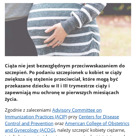
Ciąża nie jest bezwzględnym przeciwwskazaniem do
szczepień. Po podaniu szczepionek u kobiet w ciąży
zwiększa się stężenie przeciwciał, które mogą być
przekazane dziecku w II i III trymestrze ciąży i
zapewniają mu ochronę w pierwszych miesiącach
życia.
Zgodnie z zaleceniami
Advisory Committee on
Immunization Practices (ACIP)
przy
Centers for Disease
Control and Prevention
oraz
American College of Obstetrics
and Gynecology (ACOG)
, należy szczepić kobiety ciężarne,