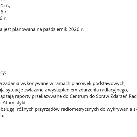
5 r.,
6 r.,
 r.
ja jest planowana na październik 2026 r.
cy:
zują zadania wykonywane w ramach placówek podstawowych,
ją sytuacje związane z wystąpieniem zdarzenia radiacyjnego,
ądzają raporty przekazywane do Centrum do Spraw Zdarzeń Rad
i Atomistyki
 obsługą różnych przyrządów radiometrycznych do wykrywania s
h.