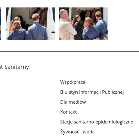
Pokaż
Pokaż
zdjęcie
zdjęcie
2
3
z
z
t Sanitarny
galerii.
galerii.
Współpraca
Biuletyn Informacji Publicznej
Dla mediów
Kontakt
Stacje sanitarno-epidemiologiczne
Żywność i woda