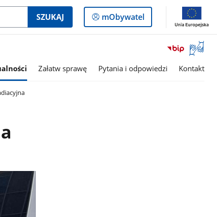
Logowanie
SZUKAJ
mObywatel
do
panelu
Otwórz
okno
z
alności
Załatw sprawę
Pytania i odpowiedzi
Kontakt
tłumac
języka
adiacyjna
migowe
na