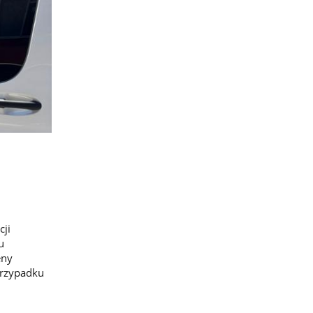
cji
u
eny
przypadku