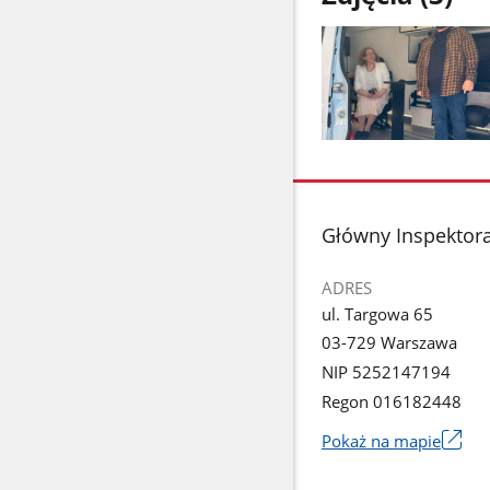
Pokaż
zdjęcie
1
z
stopka
Główny Inspektora
galerii.
ADRES
ul. Targowa 65
03-729 Warszawa
NIP 5252147194
Regon 016182448
Pokaż na mapie
Link
otworzy