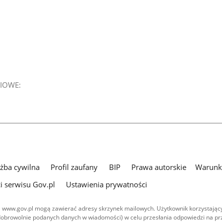
IOWE:
użba cywilna
Profil zaufany
BIP
Prawa autorskie
Warunki
i serwisu Gov.pl
Ustawienia prywatności
 www.gov.pl mogą zawierać adresy skrzynek mailowych. Użytkownik korzystający
dobrowolnie podanych danych w wiadomości) w celu przesłania odpowiedzi na prz