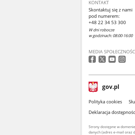
KONTAKT
się
Skontaktuj się z nami
w
pod numerem:
nowym
+48 22 34 53 300
oknie
W dni robocze
w godzinach: 08:00-16:00
MEDIA SPOŁECZNOŚC
stopka
Strona
gov.pl
gov.pl
główna
gov.pl
Polityka cookies
Sł
Deklaracja dostępnośc
Strony dostępne w domenie
danych (adres e-mail oraz 