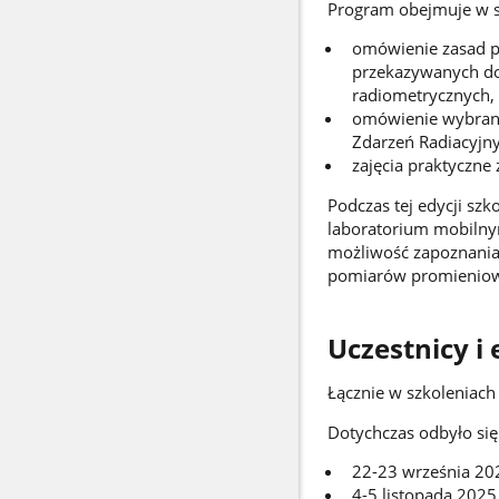
Program obejmuje w s
omówienie zasad p
przekazywanych do
radiometrycznych,
omówienie wybrany
Zdarzeń Radiacyjny
zajęcia praktyczne
Podczas tej edycji sz
laboratorium mobilny
możliwość zapoznania
pomiarów promieniowa
Uczestnicy i 
Łącznie w szkoleniach
Dotychczas odbyło się 
22-23 września 202
4-5 listopada 2025 