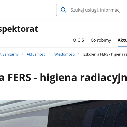
spektorat
O GIS
Co robimy
Aktu
t Sanitarny
Aktualności
Wiadomości
Szkolenia FERS - higiena r
a FERS - higiena radiacyj