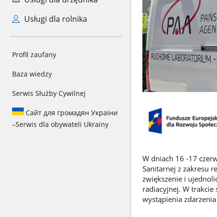
Usługi dla rolnika
Profil zaufany
Baza wiedzy
Serwis Służby Cywilnej
Сайт для громадян України
–
Serwis dla obywateli Ukrainy
W dniach 16 -17 czerw
Sanitarnej z zakresu 
zwiększenie i ujednol
radiacyjnej. W trakci
wystąpienia zdarzenia