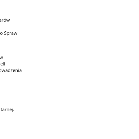
iarów
do Spraw
 w
eli
rowadzenia
tarnej.