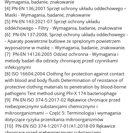
Wymagania, badanie, znakowanie
[4] PN-EN 136;2001 Sprzęt ochrony układu oddechowego –
Maski - Wymagania, badanie, znakowanie
[5] PN-EN 143:2021-07 Sprzęt ochrony układu
oddechowego – Filtry - Wymagania, badanie, znakowanie
[6] PN-EN 137:2008, Sprzęt ochrony układu oddechowego -
- Aparaty powietrzne butlowe ze sprężonym powietrzem
wyposażone w maskę -- Wymagania, badanie, znakowanie.
[7] PN-EN 14126:2005 Odzież ochronna - Wymagania i
metody badań dla odzieży chroniącej przed czynnikami
infekcyjnymi
[8] ISO 16604:2004 Clothing for protection against contact
with blood and body fluids Determination of resistance of
protective clothing materials to penetration by blood-borne
pathogens Test method using Phi-X 174 bacteriophage
[9] PN-EN ISO 374-5:2017-02 Rękawice chroniące przed
niebezpiecznymi substancjami chemicznymi i
mikroorganizmami -- Część 5: Terminologia i wymagania
dotyczące ryzyka przenikania mikroorganizmów
[10] PN-EN ISO 374-1:2017-01/A1:2018-09 Rękawice
chroniące przed niebezpiecznymi substancjami