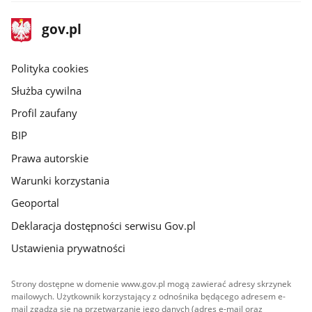
stopka
Strona
gov.pl
gov.pl
główna
gov.pl
Polityka cookies
Służba cywilna
Profil zaufany
BIP
Prawa autorskie
Warunki korzystania
Geoportal
Deklaracja dostępności serwisu Gov.pl
Ustawienia prywatności
Strony dostępne w domenie www.gov.pl mogą zawierać adresy skrzynek
mailowych. Użytkownik korzystający z odnośnika będącego adresem e-
mail zgadza się na przetwarzanie jego danych (adres e-mail oraz