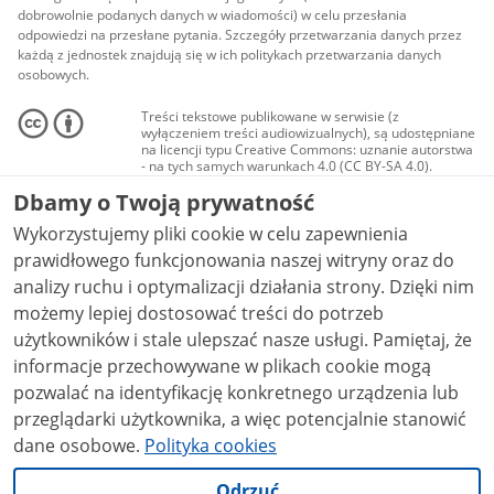
dobrowolnie podanych danych w wiadomości) w celu przesłania
odpowiedzi na przesłane pytania. Szczegóły przetwarzania danych przez
każdą z jednostek znajdują się w ich politykach przetwarzania danych
osobowych.
Treści tekstowe publikowane w serwisie (z
wyłączeniem treści audiowizualnych), są udostępniane
na licencji typu Creative Commons: uznanie autorstwa
- na tych samych warunkach 4.0 (CC BY-SA 4.0).
Materiały audiowizualne, w tym zdjęcia, materiały
Dbamy o Twoją prywatność
audio i wideo, są udostępniane na licencji typu
Creative Commons: uznanie autorstwa użycie
Wykorzystujemy pliki cookie w celu zapewnienia
niekomercyjne - bez utworów zależnych 4.0 (CC BY-
NC-ND 4.0), o ile nie jest to stwierdzone inaczej.
prawidłowego funkcjonowania naszej witryny oraz do
analizy ruchu i optymalizacji działania strony. Dzięki nim
możemy lepiej dostosować treści do potrzeb
użytkowników i stale ulepszać nasze usługi. Pamiętaj, że
informacje przechowywane w plikach cookie mogą
pozwalać na identyfikację konkretnego urządzenia lub
przeglądarki użytkownika, a więc potencjalnie stanowić
dane osobowe.
Polityka cookies
Odrzuć