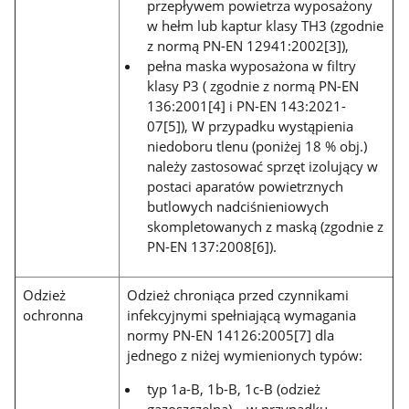
przepływem powietrza wyposażony
w hełm lub kaptur klasy TH3 (zgodnie
z normą PN-EN 12941:2002[3]),
pełna maska wyposażona w filtry
klasy P3 ( zgodnie z normą PN-EN
136:2001[4] i PN-EN 143:2021-
07[5]), W przypadku wystąpienia
niedoboru tlenu (poniżej 18 % obj.)
należy zastosować sprzęt izolujący w
postaci aparatów powietrznych
butlowych nadciśnieniowych
skompletowanych z maską (zgodnie z
PN-EN 137:2008[6]).
Odzież
Odzież chroniąca przed czynnikami
ochronna
infekcyjnymi spełniającą wymagania
normy PN-EN 14126:2005[7] dla
jednego z niżej wymienionych typów:
typ 1a-B, 1b-B, 1c-B (odzież