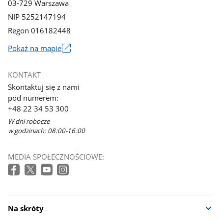
03-729 Warszawa
NIP 5252147194
Regon 016182448
Pokaż na mapie
Link
otworzy
KONTAKT
się
Skontaktuj się z nami
w
pod numerem:
nowym
+48 22 34 53 300
oknie
W dni robocze
w godzinach: 08:00-16:00
MEDIA SPOŁECZNOŚCIOWE:
Na skróty