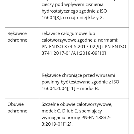
cieczy pod wpływem ciśnienia
hydrostatycznego zgodnie z ISO
16604[8], co najmniej klasy 2.
Rękawice
rękawice całogumowe lub
ochronne
całotworzywowe zgodne z normami:
PN-EN ISO 374-5:2017-02[9] i PN-EN ISO
3741:2017-01/A1:2018-09[10]
Rękawice chroniące przed wirusami
powinny być testowane zgodnie z ISO
16604:2004[11] – moduł B.
Obuwie
Szczelne obuwie całotworzywowe,
ochronne
model: C, D lub E, spełniający
wymagania normy PN-EN 13832-
3:2019-01[12].