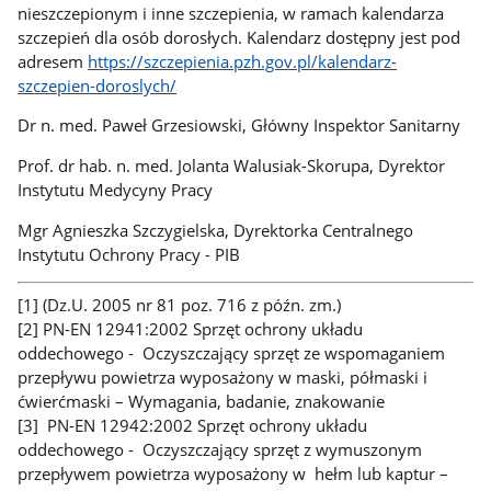
nieszczepionym i inne szczepienia, w ramach kalendarza
szczepień dla osób dorosłych. Kalendarz dostępny jest pod
adresem
https://szczepienia.pzh.gov.pl/kalendarz-
szczepien-doroslych/
Dr n. med. Paweł Grzesiowski, Główny Inspektor Sanitarny
Prof. dr hab. n. med. Jolanta Walusiak-Skorupa, Dyrektor
Instytutu Medycyny Pracy
Mgr Agnieszka Szczygielska, Dyrektorka Centralnego
Instytutu Ochrony Pracy - PIB
[1] (Dz.U. 2005 nr 81 poz. 716 z późn. zm.)
[2] PN-EN 12941:2002 Sprzęt ochrony układu
oddechowego - Oczyszczający sprzęt ze wspomaganiem
przepływu powietrza wyposażony w maski, półmaski i
ćwierćmaski – Wymagania, badanie, znakowanie
[3] PN-EN 12942:2002 Sprzęt ochrony układu
oddechowego - Oczyszczający sprzęt z wymuszonym
przepływem powietrza wyposażony w hełm lub kaptur –