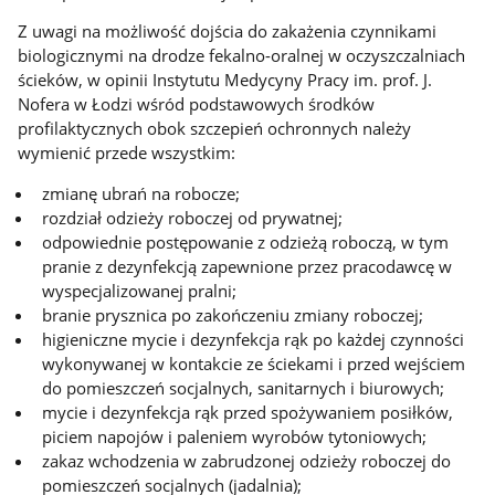
Z uwagi na możliwość dojścia do zakażenia czynnikami
biologicznymi na drodze fekalno-oralnej w oczyszczalniach
ścieków, w opinii Instytutu Medycyny Pracy im. prof. J.
Nofera w Łodzi wśród podstawowych środków
profilaktycznych obok szczepień ochronnych należy
wymienić przede wszystkim:
zmianę ubrań na robocze;
rozdział odzieży roboczej od prywatnej;
odpowiednie postępowanie z odzieżą roboczą, w tym
pranie z dezynfekcją zapewnione przez pracodawcę w
wyspecjalizowanej pralni;
branie prysznica po zakończeniu zmiany roboczej;
higieniczne mycie i dezynfekcja rąk po każdej czynności
wykonywanej w kontakcie ze ściekami i przed wejściem
do pomieszczeń socjalnych, sanitarnych i biurowych;
mycie i dezynfekcja rąk przed spożywaniem posiłków,
piciem napojów i paleniem wyrobów tytoniowych;
zakaz wchodzenia w zabrudzonej odzieży roboczej do
pomieszczeń socjalnych (jadalnia);