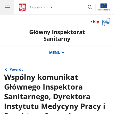
przejdź
gov.pl
Urzędy centralne
gov.pl
Urzędy
do
centralne
wyszukiwar
Otwór
okno
Główny Inspektorat
z
tłuma
Sanitarny
języka
migow
MENU
Powrót
Wspólny komunikat
Głównego Inspektora
Sanitarnego, Dyrektora
Instytutu Medycyny Pracy i