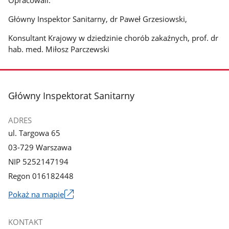
Opracowali:
Główny Inspektor Sanitarny, dr Paweł Grzesiowski,
Konsultant Krajowy w dziedzinie chorób zakaźnych, prof. dr
hab. med. Miłosz Parczewski
stopka
Główny Inspektorat Sanitarny
ADRES
ul. Targowa 65
03-729 Warszawa
NIP 5252147194
Regon 016182448
Pokaż na mapie
Link
otworzy
KONTAKT
się