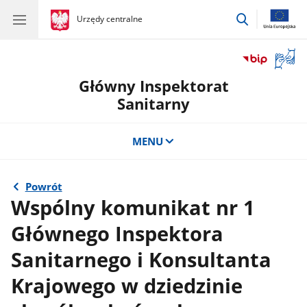
przejdź
gov.pl
Urzędy centralne
gov.pl
Urzędy
do
centralne
wyszukiwar
Otwór
okno
Główny Inspektorat
z
tłuma
Sanitarny
języka
migow
MENU
Powrót
Wspólny komunikat nr 1
Głównego Inspektora
Sanitarnego i Konsultanta
Krajowego w dziedzinie