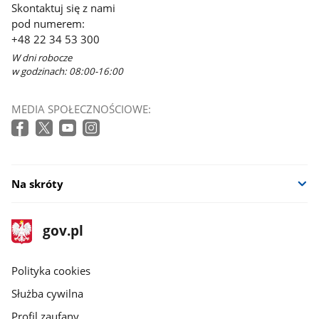
Skontaktuj się z nami
w
pod numerem:
nowym
+48 22 34 53 300
oknie
W dni robocze
w godzinach: 08:00-16:00
MEDIA SPOŁECZNOŚCIOWE:
Na skróty
stopka
Strona
gov.pl
gov.pl
główna
gov.pl
Polityka cookies
Służba cywilna
Profil zaufany