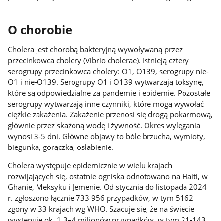
O chorobie
Cholera jest chorobą bakteryjną wywoływaną przez
przecinkowca cholery (Vibrio cholerae). Istnieją cztery
serogrupy przecinkowca cholery: O1, O139, serogrupy nie-
O1 i nie-O139. Serogrupy O1 i O139 wytwarzają toksynę,
które są odpowiedzialne za pandemie i epidemie. Pozostałe
serogrupy wytwarzają inne czynniki, które mogą wywołać
ciężkie zakażenia. Zakażenie przenosi się drogą pokarmową,
głównie przez skażoną wodę i żywność. Okres wylęgania
wynosi 3-5 dni. Główne objawy to bóle brzucha, wymioty,
biegunka, gorączka, osłabienie.
Cholera występuje epidemicznie w wielu krajach
rozwijających się, ostatnie ogniska odnotowano na Haiti, w
Ghanie, Meksyku i Jemenie. Od stycznia do listopada 2024
r. zgłoszono łącznie 733 956 przypadków, w tym 5162
zgony w 33 krajach wg WHO. Szacuje się, że na świecie
występuje ok. 1,3–4 milionów przypadków, w tym 21-143